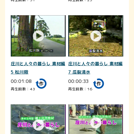
庄川と人々の暮らし 素材編
庄川と人々の暮らし 素材編
5 松川除
7 瓜裂清水
00:01:08
00:00:33
再生回数：43
再生回数：16