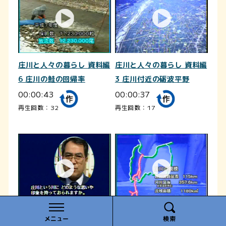
庄川と人々の暮らし 資料編
庄川と人々の暮らし 資料編
6 庄川の鮭の回帰率
3 庄川付近の砺波平野
00:00:43
00:00:37
再生回数：32
再生回数：17
庄川と人々の暮らし インタ
庄川と人々の暮らし 資料編
メニュー
検索