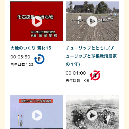
大地のつくり 素材15
チューリップとともに(チ
00:03:50
ューリップと球根栽培農家
の１年)
再生回数：23
00:01:00
再生回数：95