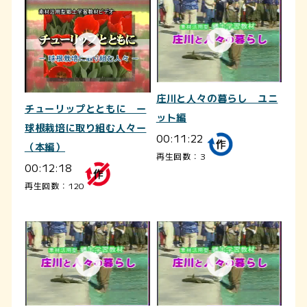
庄川と人々の暮らし ユニ
チューリップとともに ー
ット編
球根栽培に取り組む人々ー
00:11:22
（本編）
再生回数：3
00:12:18
再生回数：120