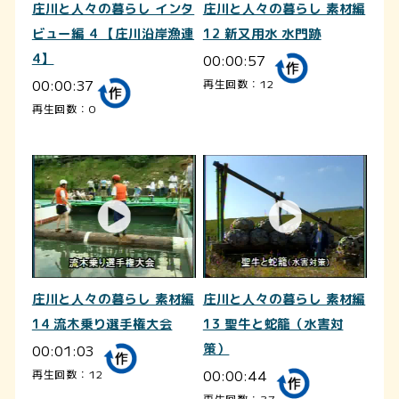
庄川と人々の暮らし インタ
庄川と人々の暮らし 素材編
ビュー編 4 【庄川沿岸漁連
12 新又用水 水門跡
4】
00:00:57
00:00:37
再生回数：12
再生回数：0
庄川と人々の暮らし 素材編
庄川と人々の暮らし 素材編
14 流木乗り選手権大会
13 聖牛と蛇籠（水害対
00:01:03
策）
00:00:44
再生回数：12
再生回数：37