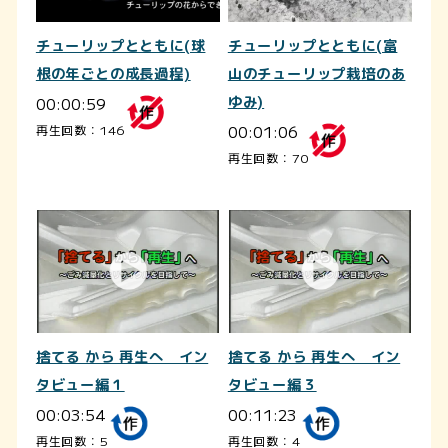
チューリップとともに(球
チューリップとともに(富
根の年ごとの成長過程)
山のチューリップ栽培のあ
00:00:59
ゆみ)
00:01:06
再生回数：146
再生回数：70
捨てる から 再生へ イン
捨てる から 再生へ イン
タビュー編１
タビュー編３
00:03:54
00:11:23
再生回数：5
再生回数：4