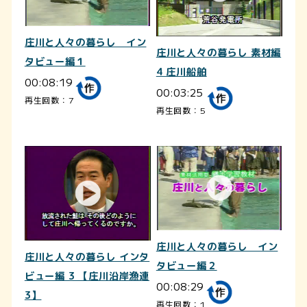
庄川と人々の暮らし イン
庄川と人々の暮らし 素材編
タビュー編１
4 庄川船舶
00:08:19
00:03:25
再生回数：7
再生回数：5
庄川と人々の暮らし イン
庄川と人々の暮らし インタ
タビュー編２
ビュー編 3 【庄川沿岸漁連
00:08:29
3】
再生回数：1