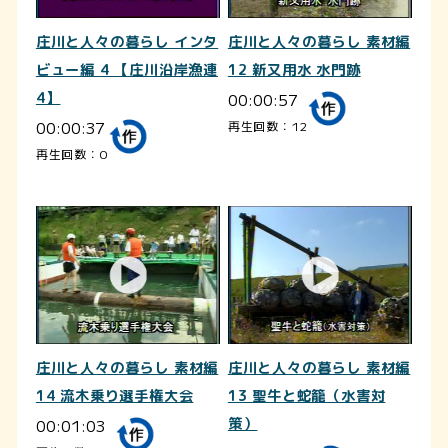
庄川と人々の暮らし インタ
庄川と人々の暮らし 素材編
ビュー編 4 【庄川沿岸漁連
12 新又用水 水門跡
4】
00:00:57
00:00:37
再生回数：12
再生回数：0
庄川と人々の暮らし 素材編
庄川と人々の暮らし 素材編
14 流木乗り選手権大会
13 聖牛と蛇籠（水害対
00:01:03
策）