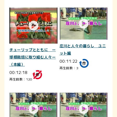
庄川と人々の暮らし ユニ
チューリップとともに ー
ット編
球根栽培に取り組む人々ー
00:11:22
（本編）
再生回数：3
00:12:18
再生回数：120