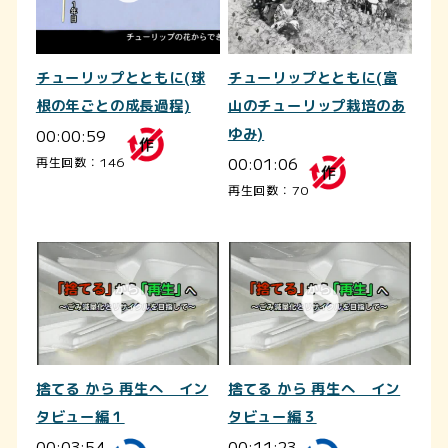
チューリップとともに(球
チューリップとともに(富
根の年ごとの成長過程)
山のチューリップ栽培のあ
00:00:59
ゆみ)
00:01:06
再生回数：146
再生回数：70
捨てる から 再生へ イン
捨てる から 再生へ イン
タビュー編１
タビュー編３
00:03:54
00:11:23