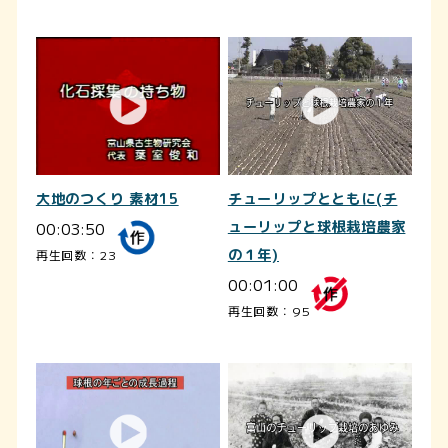
大地のつくり 素材15
チューリップとともに(チ
00:03:50
ューリップと球根栽培農家
の１年)
再生回数：23
00:01:00
再生回数：95