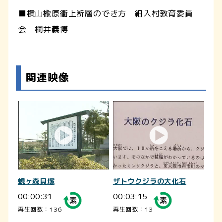
■横山楡原衝上断層のでき方 細入村教育委員
会 桐井義博
関連映像
蜆ヶ森貝塚
ザトウクジラの大化石
00:00:31
00:03:15
再生回数：136
再生回数：13