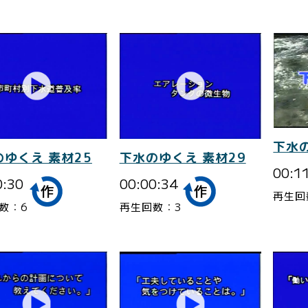
下水
のゆくえ 素材25
下水のゆくえ 素材29
00:1
0:30
00:00:34
再生回
数：6
再生回数：3