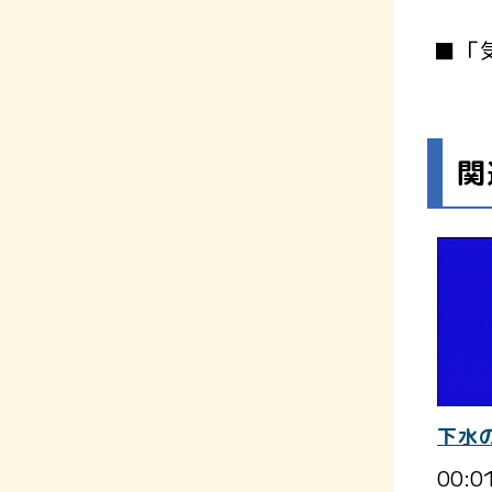
■「
関
下水
00:0