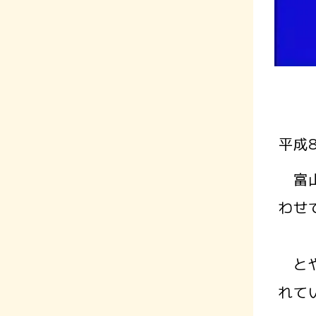
平成
富山
わせ
とや
れて