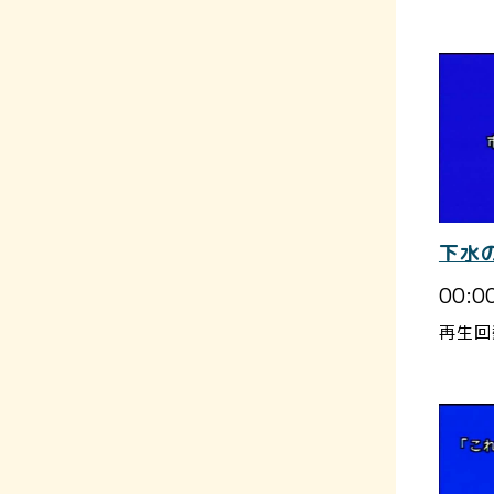
下水
00:0
再生回