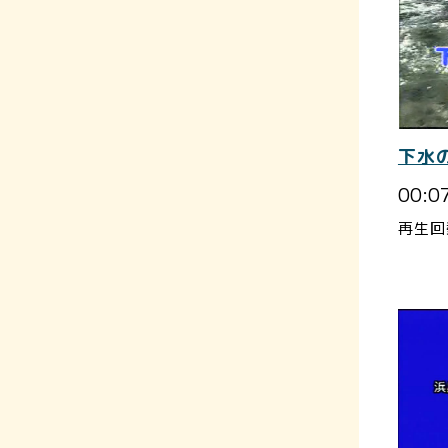
下水
00:0
再生回