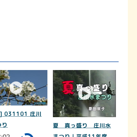
] 031101 庄川
つり
夏 真っ盛り 庄川水
3:02
まつり｜平成11年度