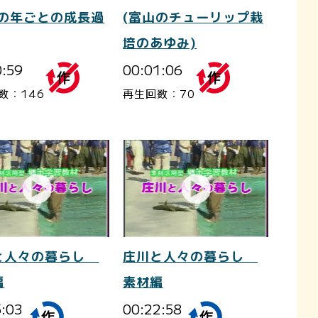
根の年ごとの成長過
(富山のチューリップ栽
培のあゆみ)
0:59
00:01:06
数：146
再生回数：70
と人々の暮らし
庄川と人々の暮らし
編
素材編
5:03
00:22:58