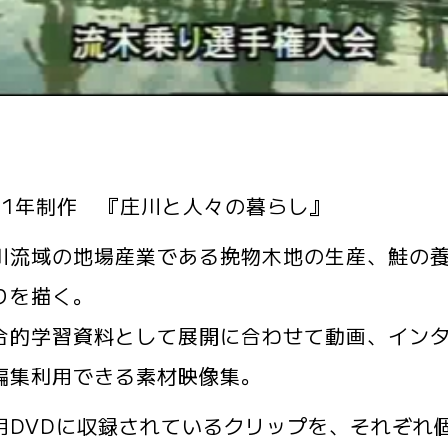
11年制作 『庄川と人々の暮らし』
流域の地場産業である挽物木地の生産、鮭の養
りを描く。
的学習資料として展開に合わせて動画、インタ
編集利用できる素材映像集。
用DVDに収録されているクリップを、それぞれ