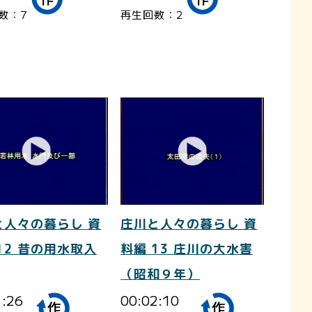
数：7
再生回数：2
と人々の暮らし 資
庄川と人々の暮らし 資
12 昔の用水取入
料編 13 庄川の大水害
（昭和９年）
1:26
00:02:10