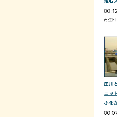
組む
00:1
再生回
庄川
ニット
ふ化
00:0