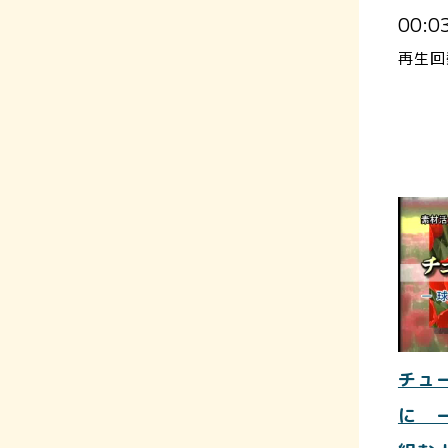
00:0
再生回
チュ
に 