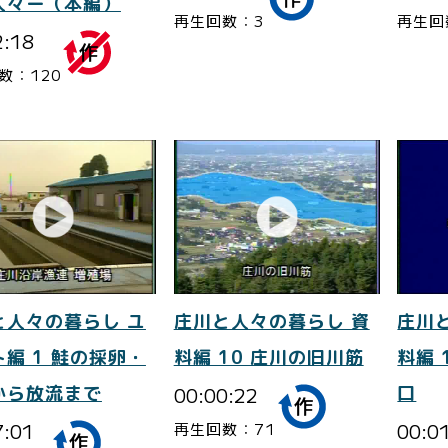
人々ー（本編）
再生回数：3
再生回
2:18
数：120
と人々の暮らし ユ
庄川と人々の暮らし 資
庄川
編 1 鮭の採卵・
料編 10 庄川の旧川筋
料編 
から放流まで
00:00:22
口
7:01
00:0
再生回数：71