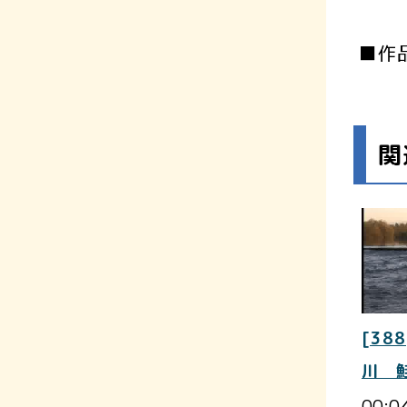
■作
関
[388
川 
00:0