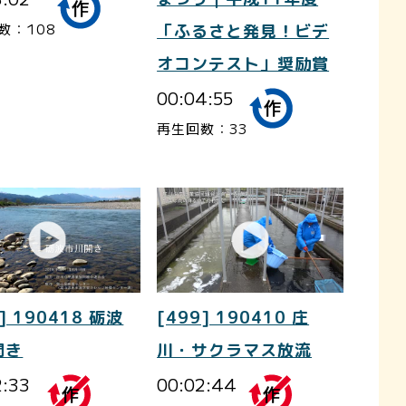
数：108
「ふるさと発見！ビデ
オコンテスト」奨励賞
00:04:55
再生回数：33
] 190418 砺波
[499] 190410 庄
開き
川・サクラマス放流
2:33
00:02:44