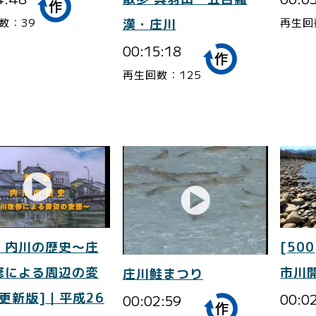
数：39
再生回
漢・庄川
00:15:18
再生回数：125
 内川の歴史～庄
[500
修による周辺の変
市川
庄川鮭まつり
更新版]｜平成26
00:0
00:02:59