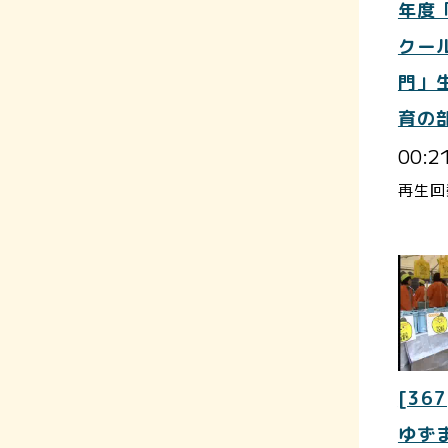
年度
クー
門」
育の
00:2
再生回
[367
ゆず