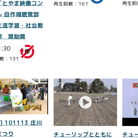
「とやま映像コン
再生回
再生回数：161
ル 自作視聴覚部
生涯学習・社会教
部 奨励賞
1:30
数：131
] 101113 庄川
まつり
チューリップとともに
チュ