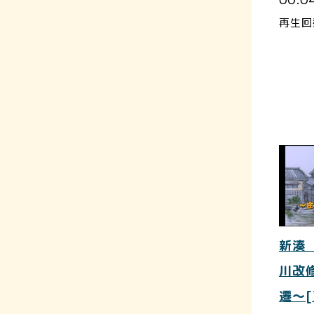
再生回
新湊
川改
遷～[