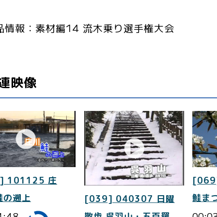
品情報：素材編14 流木乗り選手権大会
連映像
] 101125 庄
[069
鮭の遡上
鮭ま
[039] 040307 日曜
4:48
00:0
散歩 呉羽山・五百羅