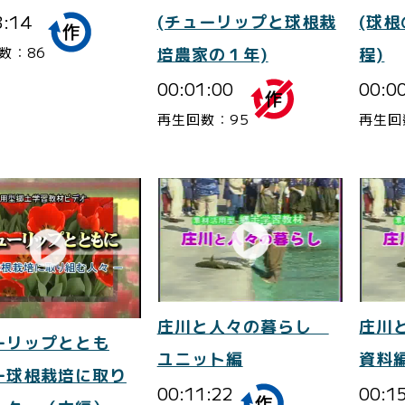
3:14
(チューリップと球根栽
(球
数：86
培農家の１年)
程)
00:01:00
00:0
再生回数：95
再生回
庄川と人々の暮らし
庄川
ーリップととも
ユニット編
資料
ー球根栽培に取り
00:11:22
00:1