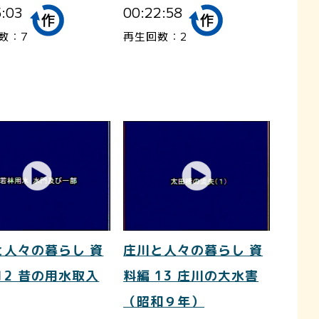
5:03
00:22:58
数：7
再生回数：2
と人々の暮らし 資
庄川と人々の暮らし 資
12 昔の用水取入
料編 13 庄川の大水害
（昭和９年）