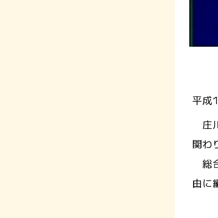
平成
庄川
関わ
総合
由に