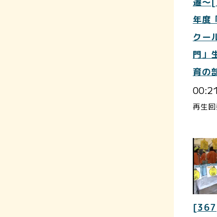
遷～[
年度
クー
門」
育の
00:2
再生回
[367