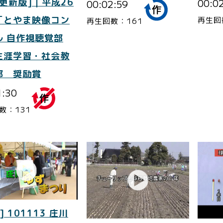
更新版]｜平成26
00:0
00:02:59
「とやま映像コン
再生回
再生回数：161
ル 自作視聴覚部
生涯学習・社会教
部 奨励賞
1:30
数：131
] 101113 庄川