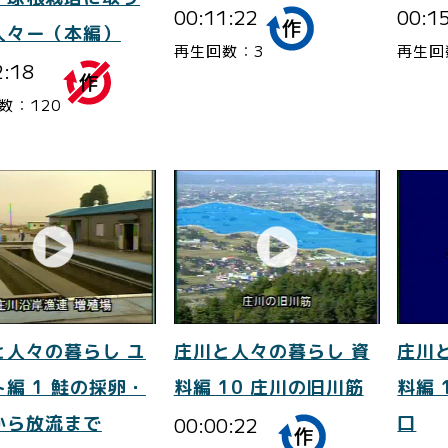
00:11:22
00:1
人々ー（本編）
再生回数：3
再生回
2:18
数：120
と人々の暮らし ユ
庄川と人々の暮らし 資
庄川
編 1 鮭の採卵・
料編 10 庄川の旧川筋
料編 
から放流まで
00:00:22
口