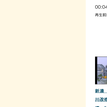
00:0
再生回
新湊
川改