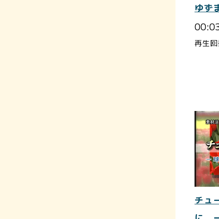
ゆず
00:0
再生回
チュ
に 