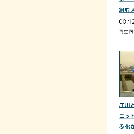
組む
00:1
再生回
庄川
ニット
ふ化