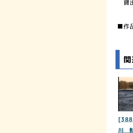
貸出
■作
関
[388
川 