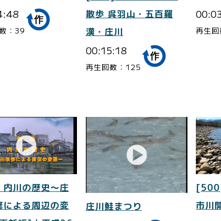
4:48
00:0
散歩 呉羽山・五百羅
数：39
再生回
漢・庄川
00:15:18
再生回数：125
 内川の歴史～庄
[500
修による周辺の変
市川
庄川鮭まつり