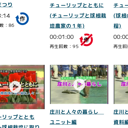
まつり
チューリップとともに
チュ
3:14
(チューリップと球根栽
(球
数：86
培農家の１年)
程)
00:01:00
00:0
再生回数：95
再生回
庄川と人々の暮らし
庄川
ーリップととも
ユニット編
資料
ー球根栽培に取り