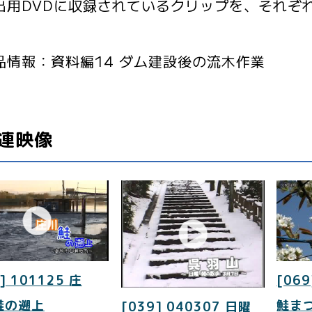
用DVDに収録されているクリップを、それぞ
品情報：資料編14 ダム建設後の流木作業
連映像
] 101125 庄
[069
鮭の遡上
鮭ま
[039] 040307 日曜