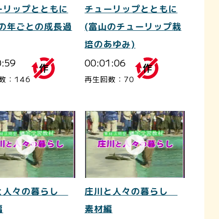
ーリップとともに
チューリップとともに
根の年ごとの成長過
(富山のチューリップ栽
培のあゆみ)
0:59
00:01:06
数：146
再生回数：70
と人々の暮らし
庄川と人々の暮らし
編
素材編