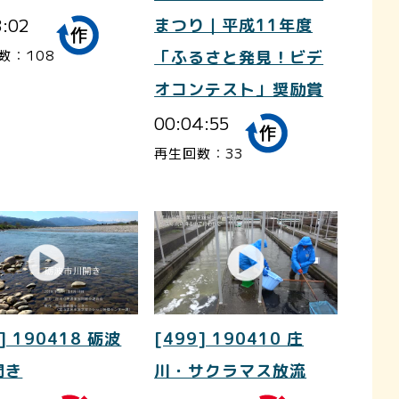
3:02
まつり｜平成11年度
数：108
「ふるさと発見！ビデ
オコンテスト」奨励賞
00:04:55
再生回数：33
] 190418 砺波
[499] 190410 庄
開き
川・サクラマス放流