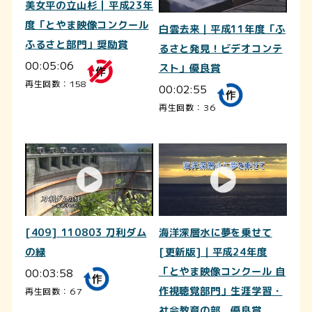
美女平の立山杉 | 平成23年
度「とやま映像コンクール
白雲去来｜平成11年度「ふ
ふるさと部門」奨励賞
るさと発見！ビデオコンテ
00:05:06
スト」優良賞
再生回数：158
00:02:55
再生回数：36
[409] 110803 刀利ダム
海洋深層水に夢を乗せて
の緑
[更新版]｜平成24年度
00:03:58
「とやま映像コンクール 自
作視聴覚部門」生涯学習・
再生回数：67
社会教育の部 優良賞