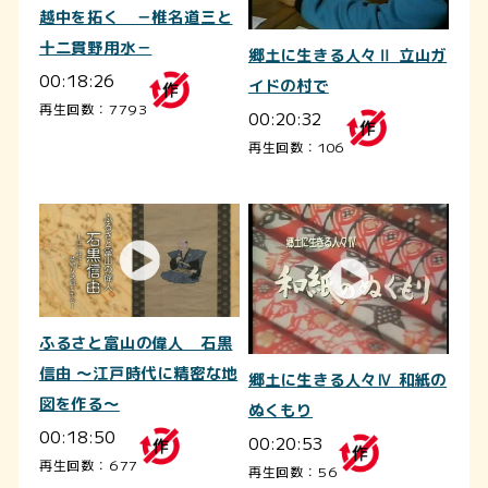
越中を拓く －椎名道三と
十二貫野用水－
郷土に生きる人々Ⅱ 立山ガ
00:18:26
イドの村で
再生回数：7793
00:20:32
再生回数：106
ふるさと富山の偉人 石黒
信由 ～江戸時代に精密な地
郷土に生きる人々Ⅳ 和紙の
図を作る～
ぬくもり
00:18:50
00:20:53
再生回数：677
再生回数：56