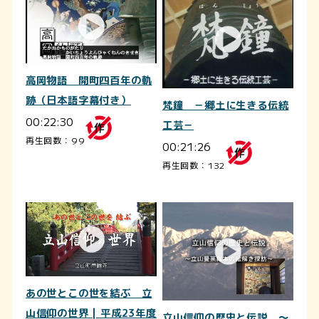
高岡物語 開町四百年の軌
跡（日本語字幕付き）
梵鐘 －郷土に生きる伝統
00:22:30
工芸－
再生回数：99
00:21:26
再生回数：132
あの世とこの世を結ぶ 立
山信仰の世界 | 平成23年度
立山信仰の歴史と伝説 ～