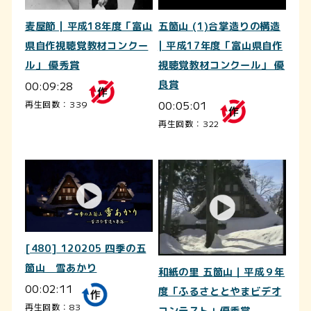
麦屋節 | 平成18年度「富山
五箇山 (1)合掌造りの構造
県自作視聴覚教材コンクー
| 平成17年度「富山県自作
ル」 優秀賞
視聴覚教材コンクール」 優
00:09:28
良賞
00:05:01
再生回数：339
再生回数：322
[480] 120205 四季の五
箇山 雪あかり
和紙の里 五箇山｜平成９年
00:02:11
度「ふるさととやまビデオ
再生回数：83