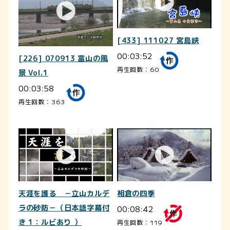
[433] 111027 宮島峡
00:03:52
[226] 070913 富山の風
再生回数：60
景 Vol.1
00:03:58
再生回数：363
天涯を護る －立山カルデ
相倉の四季
ラの砂防－（日本語字幕付
00:08:42
き 1：ルビあり ）
再生回数：119