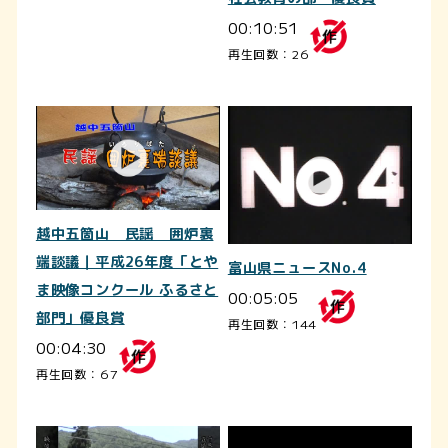
00:10:51
再生回数：26
越中五箇山 民謡 囲炉裏
端談議｜平成26年度「とや
富山県ニュースNo.4
ま映像コンクール ふるさと
00:05:05
部門」優良賞
再生回数：144
00:04:30
再生回数：67