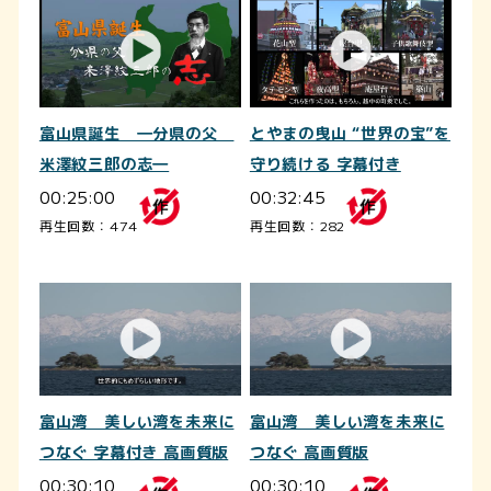
富山県誕生 ―分県の父
とやまの曳山 “世界の宝”を
米澤紋三郎の志―
守り続ける 字幕付き
00:25:00
00:32:45
再生回数：474
再生回数：282
富山湾 美しい湾を未来に
富山湾 美しい湾を未来に
つなぐ 字幕付き 高画質版
つなぐ 高画質版
00:30:10
00:30:10