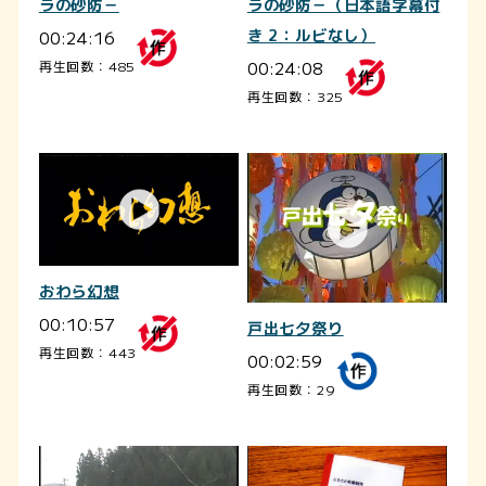
ラの砂防－（日本語字幕付
ラの砂防－
き 2：ルビなし）
00:24:16
00:24:08
再生回数：485
再生回数：325
おわら幻想
00:10:57
戸出七夕祭り
再生回数：443
00:02:59
再生回数：29