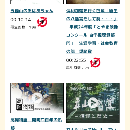
五箇山のおばあちゃん
倶利伽羅を行く芭蕉「埴生
00:10:14
の八幡宮そして葵・・・」
| 平成24年度「とやま映像
再生回数：198
コンクール 自作視聴覚部
門」 生涯学習・社会教育
の部 奨励賞
00:22:55
再生回数：71
高岡物語 開町四百年の軌
跡
立山シリーズNo.１ 立山