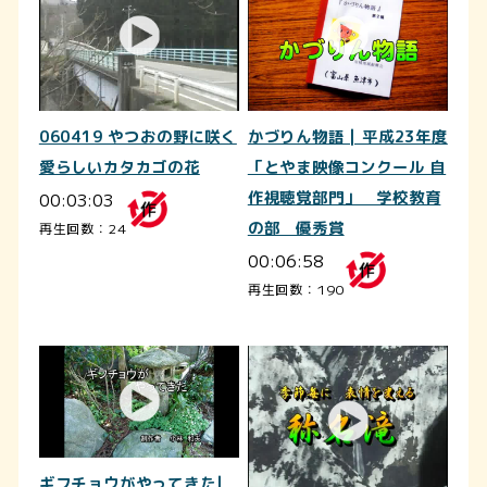
060419 やつおの野に咲く
かづりん物語 | 平成23年度
愛らしいカタカゴの花
「とやま映像コンクール 自
00:03:03
作視聴覚部門」 学校教育
の部 優秀賞
再生回数：24
00:06:58
再生回数：190
ギフチョウがやってきた|