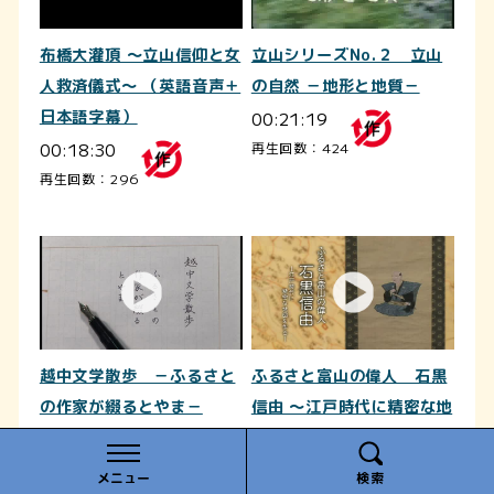
布橋大灌頂 ～立山信仰と女
立山シリーズNo.２ 立山
人救済儀式～ （英語音声＋
の自然 －地形と地質－
日本語字幕）
00:21:19
00:18:30
再生回数：424
再生回数：296
越中文学散歩 －ふるさと
ふるさと富山の偉人 石黒
の作家が綴るとやま－
信由 ～江戸時代に精密な地
00:23:28
図を作る～（日本語字幕付
き）
再生回数：436
メニュー
検索