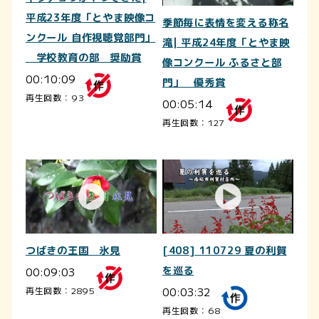
平成23年度「とやま映像コ
季節毎に表情を変える称名
ンクール 自作視聴覚部門」
滝| 平成24年度「とやま映
学校教育の部 奨励賞
像コンクール ふるさと部
00:10:09
門」 優秀賞
再生回数：93
00:05:14
再生回数：127
つばきの王国 氷見
[408] 110729 夏の利賀
00:09:03
を巡る
00:03:32
再生回数：2895
再生回数：68