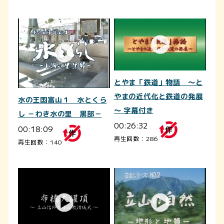
とやま「鉄道」物語 ～と
やまの近代化と鉄道の発展
水の王国富山１ 水とくら
～ 字幕付き
し －わき水の里 黒部－
00:26:32
00:18:09
再生回数：286
再生回数：140