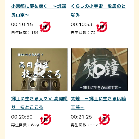
小京都に夢を曳く ～城端
くらしの小宇宙 散居のと
曳山祭～
なみ
00:10:15
00:10:53
再生回数：134
再生回数：72
郷土に生きる人々Ⅴ 高岡銅
梵鐘 －郷土に生きる伝統
器 技とこころ
工芸－
00:20:50
00:21:26
再生回数：629
再生回数：132