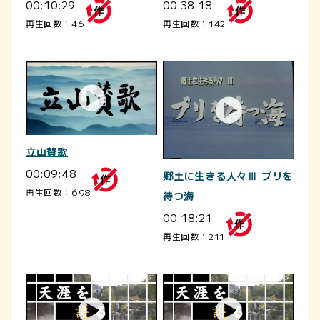
00:10:29
00:38:18
再生回数：46
再生回数：142
立山賛歌
00:09:48
郷土に生きる人々Ⅲ ブリを
再生回数：698
待つ海
00:18:21
再生回数：211