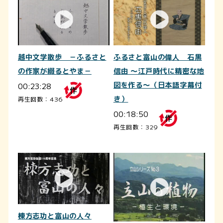
越中文学散歩 －ふるさと
ふるさと富山の偉人 石黒
の作家が綴るとやま－
信由 ～江戸時代に精密な地
00:23:28
図を作る～（日本語字幕付
き）
再生回数：436
00:18:50
再生回数：329
棟方志功と富山の人々