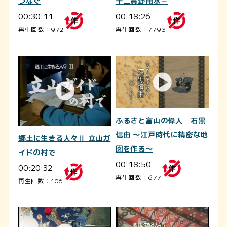
十二貫野用水－
つなぐ
00:18:26
00:30:11
再生回数：7793
再生回数：972
ふるさと富山の偉人 石黒
信由 ～江戸時代に精密な地
郷土に生きる人々Ⅱ 立山ガ
図を作る～
イドの村で
00:18:50
00:20:32
再生回数：677
再生回数：106