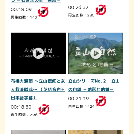
し －わき水の里 黒部－
00:26:32
00:18:09
再生回数：286
再生回数：140
布橋大灌頂 ～立山信仰と女
立山シリーズNo.２ 立山
人救済儀式～ （英語音声＋
の自然 －地形と地質－
日本語字幕）
00:21:19
00:18:30
再生回数：424
再生回数：296