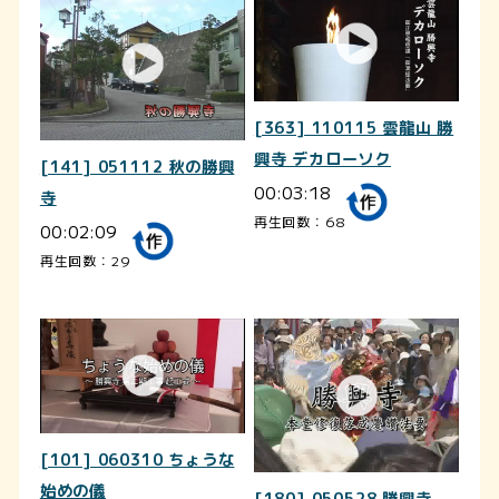
[363] 110115 雲龍山 勝
興寺 デカローソク
[141] 051112 秋の勝興
00:03:18
寺
再生回数：68
00:02:09
再生回数：29
[101] 060310 ちょうな
始めの儀
[180] 050528 勝興寺