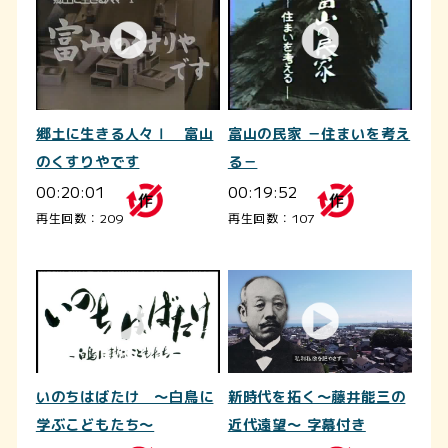
郷土に生きる人々Ⅰ 富山
富山の民家 －住まいを考え
のくすりやです
る－
00:20:01
00:19:52
再生回数：209
再生回数：107
いのちはばたけ ～白鳥に
新時代を拓く～藤井能三の
学ぶこどもたち～
近代遠望～ 字幕付き