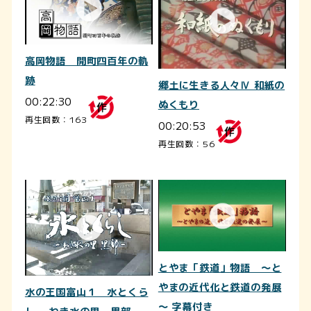
高岡物語 開町四百年の軌
跡
郷土に生きる人々Ⅳ 和紙の
00:22:30
ぬくもり
再生回数：163
00:20:53
再生回数：56
とやま「鉄道」物語 ～と
やまの近代化と鉄道の発展
水の王国富山１ 水とくら
～ 字幕付き