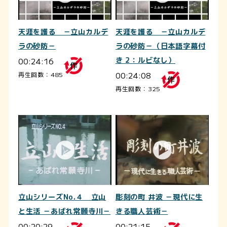
天涯を護る －立山カルデ
天涯を護る －立山カルデ
ラの砂防－（日本語字幕付
ラの砂防－
き 2：ルビなし）
00:24:16
00:24:08
再生回数：485
再生回数：325
立山シリーズNo.４ 立山
彫刻の町 井波 －現代に生
と生活 －あばれ常願寺川－
きる職人芸術－
00:20:29
00:21:15