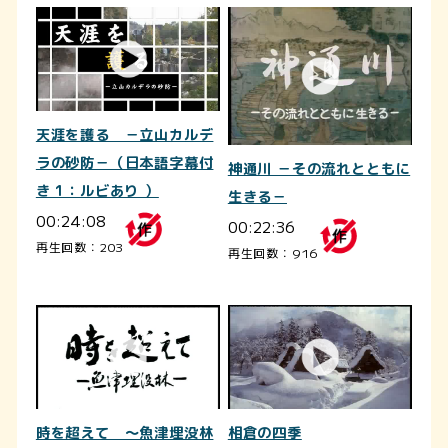
天涯を護る －立山カルデ
ラの砂防－（日本語字幕付
神通川 －その流れとともに
き 1：ルビあり ）
生きる－
00:24:08
00:22:36
再生回数：203
再生回数：916
相倉の四季
時を超えて ～魚津埋没林