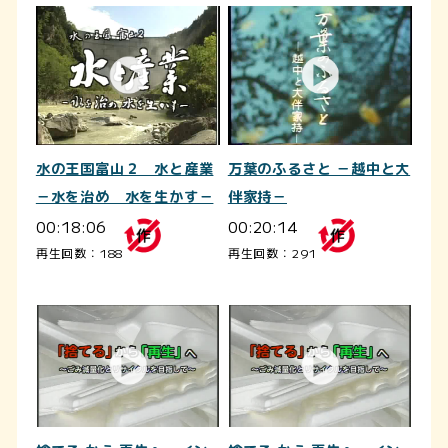
水の王国富山２ 水と産業
万葉のふるさと －越中と大
－水を治め 水を生かす－
伴家持－
00:18:06
00:20:14
再生回数：188
再生回数：291