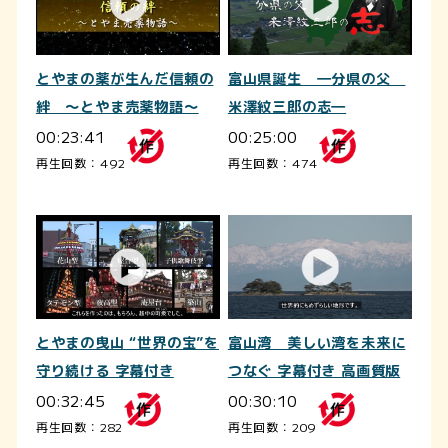
とやまの薬が生んだ信頼の
富山県誕生 ―分県の父
絆 ～とやま売薬物語～
米澤紋三郎の志―
00:23:41
00:25:00
再生回数：492
再生回数：474
とやまの曳山 “世界の宝”を
富山湾 美しい湾を未来に
守り続ける 字幕付き
つなぐ 字幕付き 高画質版
00:32:45
00:30:10
再生回数：282
再生回数：209