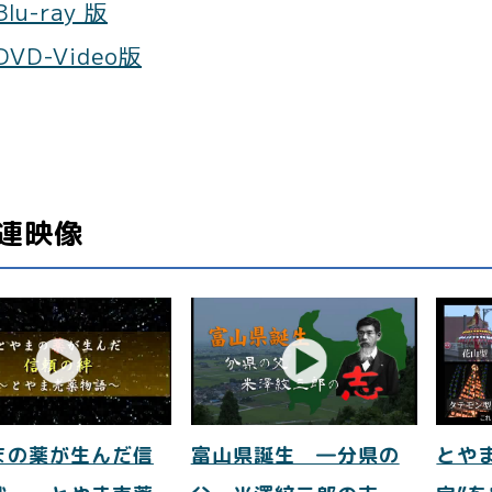
Blu-ray 版
DVD-Video版
連映像
まの薬が生んだ信
富山県誕生 ―分県の
とや