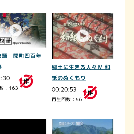
物語 開町四百年
跡
郷土に生きる人々Ⅳ 和
2:30
紙のぬくもり
数：163
00:20:53
再生回数：56