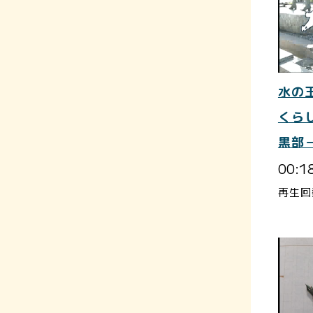
水の
くら
黒部
00:1
再生回