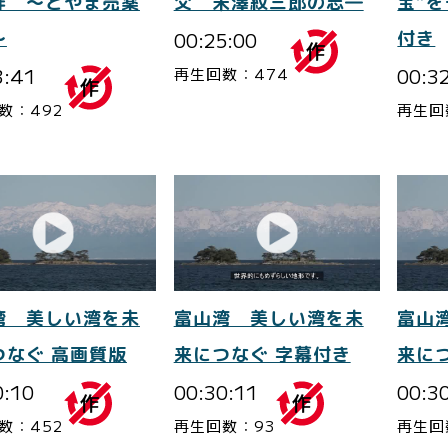
絆 ～とやま売薬
父 米澤紋三郎の志―
宝”
～
00:25:00
付き
3:41
00:3
再生回数：474
数：492
再生回
湾 美しい湾を未
富山湾 美しい湾を未
富山
つなぐ 高画質版
来につなぐ 字幕付き
来に
0:10
00:30:11
00:3
数：452
再生回数：93
再生回