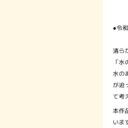
●令
清ら
「水
水の
が迫
て考
本作
いま