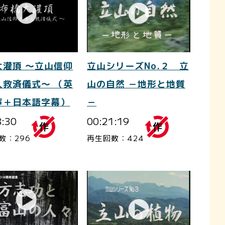
大灌頂 ～立山信仰
立山シリーズNo.２ 立
人救済儀式～ （英
山の自然 －地形と地質
声＋日本語字幕）
－
8:30
00:21:19
数：296
再生回数：424