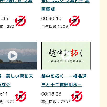
を守り続ける 字幕
来につなぐ 字幕付き 高
画質版
2:45
00:30:10
数：282
再生回数：209
越中を拓く －椎名道
湾 美しい湾を未
三と十二貫野用水－
つなぐ
00:18:26
0:11
再生回数：7793
数：972