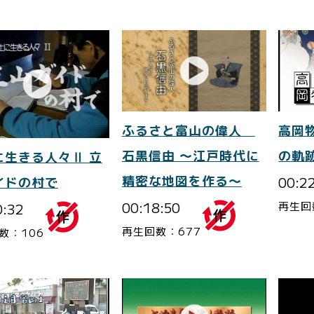
ふるさと富山の偉人
高岡
石黒信由 ～江戸時代に
の軌
に生きる人々Ⅱ 立
精密な地図を作る～
00:2
イドの村で
00:18:50
再生回
0:32
再生回数：677
数：106