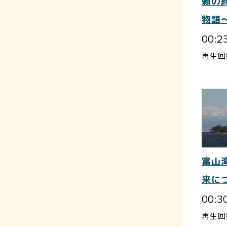
頼の
物語
00:2
再生回
富山
来に
00:3
再生回