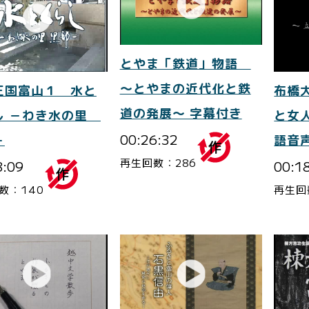
とやま「鉄道」物語
～とやまの近代化と鉄
王国富山１ 水と
布橋
道の発展～ 字幕付き
し －わき水の里
と女
00:26:32
－
語音
再生回数：286
8:09
00:1
数：140
再生回