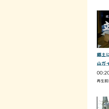
郷土
山ガ
00:2
再生回