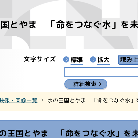
王国とやま 「命をつなぐ水」を
像
ンターYouTubeチャンネル
文字サイズ
標準
拡大
詳細検索
映像・画像一覧
水の王国とやま 「命をつなぐ水」
の王国とやま 「命をつなぐ水」を