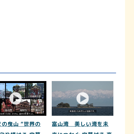
まの曳山 “世界の
富山湾 美しい湾を未