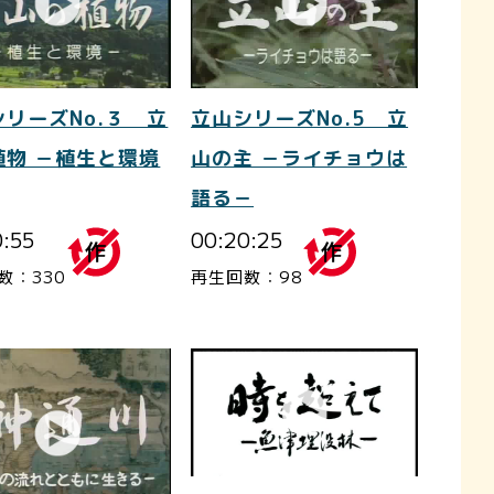
シリーズNo.３ 立
立山シリーズNo.5 立
植物 －植生と環境
山の主 －ライチョウは
語る－
0:55
00:20:25
数：330
再生回数：98