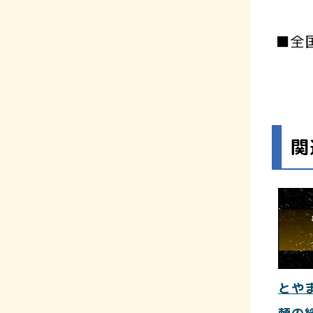
■全
関
とや