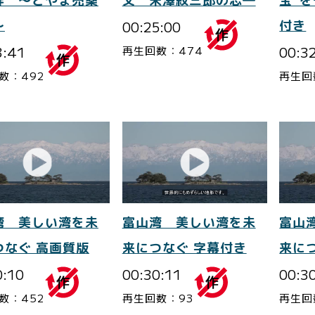
絆 ～とやま売薬
父 米澤紋三郎の志―
宝”
～
00:25:00
付き
3:41
00:3
再生回数：474
数：492
再生回
湾 美しい湾を未
富山湾 美しい湾を未
富山
つなぐ 高画質版
来につなぐ 字幕付き
来に
0:10
00:30:11
00:3
数：452
再生回数：93
再生回