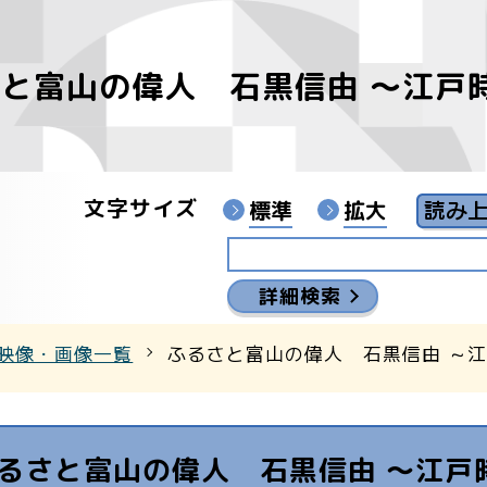
と富山の偉人 石黒信由 ～江戸
像
ンターYouTubeチャンネル
文字サイズ
標準
拡大
詳細検索
映像・画像一覧
ふるさと富山の偉人 石黒信由 ～
るさと富山の偉人 石黒信由 ～江戸