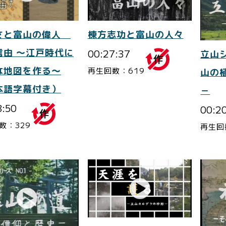
さと富山の偉人
棟方志功と富山の人々
信由 ～江戸時代に
00:27:37
立山
な地図を作る～
再生回数：619
山の
本語字幕付き）
－
8:50
00:2
数：329
再生回