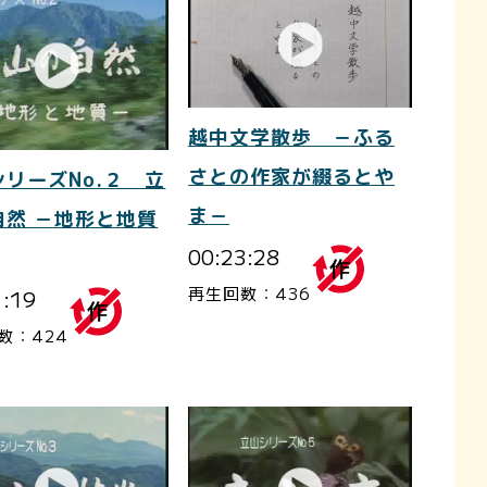
越中文学散歩 －ふる
さとの作家が綴るとや
シリーズNo.２ 立
ま－
自然 －地形と地質
00:23:28
再生回数：436
1:19
数：424