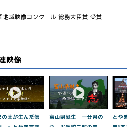
国地域映像コンクール 総務大臣賞 受賞
連映像
まの薬が生んだ信
富山県誕生 ―分県の
とや