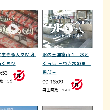
に生きる人々Ⅳ 和
水の王国富山１ 水と
ぬくもり
くらし －わき水の里
0:53
黒部－
00:18:09
数：56
再生回数：140