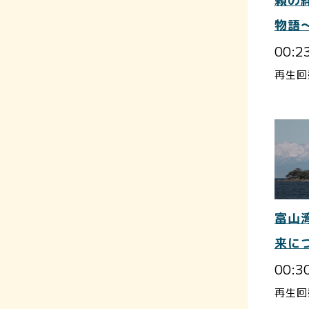
頼の
物語
00:2
再生回
富山
来に
00:3
再生回