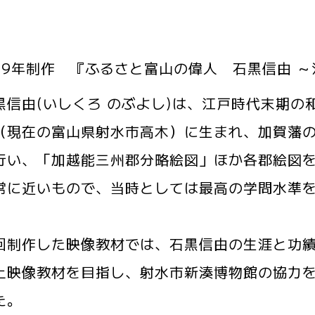
19年制作 『ふるさと富山の偉人 石黒信由 
信由(いしくろ のぶよし)は、江戸時代末期の
（現在の富山県射水市高木）に生まれ、加賀藩
行い、「加越能三州郡分略絵図」ほか各郡絵図
常に近いもので、当時としては最高の学問水準
制作した映像教材では、石黒信由の生涯と功績
土映像教材を目指し、射水市新湊博物館の協力
た。