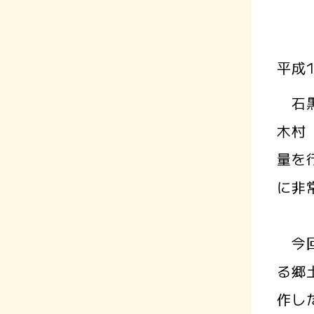
平成
石黒
木村
量を
に非
今回
る郷
作し