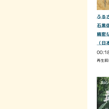
ふる
石黒
精密
（日
00:1
再生回