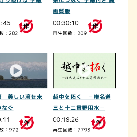
を守り続ける 字幕
来につなぐ 字幕付き 高
画質版
2:45
00:30:10
数：282
再生回数：209
越中を拓く －椎名道
湾 美しい湾を未
三と十二貫野用水－
つなぐ
00:18:26
0:11
再生回数：7793
数：972