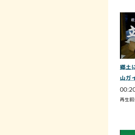
郷土
山ガ
00:2
再生回