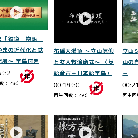
ま「鉄道」物語
やまの近代化と鉄
布橋大灌頂 ～立山信仰
立山
発展～ 字幕付き
と女人救済儀式～ （英
山の
6:32
語音声＋日本語字幕）
－
数：286
00:18:30
00:2
再生回数：296
再生回