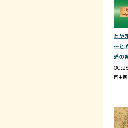
とや
～と
道の
00:2
再生回