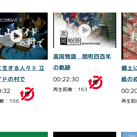
高岡物語 開町四百年
の軌跡
に生きる人々Ⅱ 立
郷土
00:22:30
イドの村で
紙の
再生回数：163
0:32
00:2
数：106
再生回