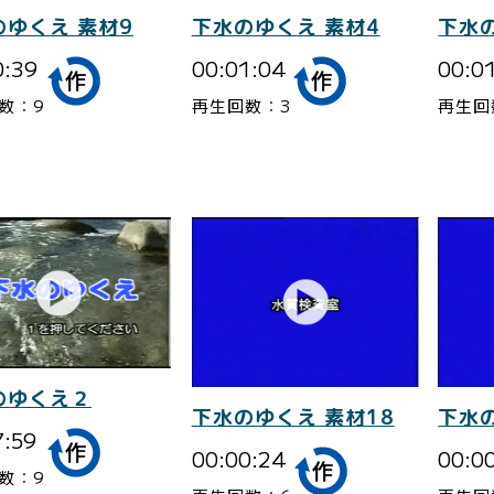
のゆくえ 素材9
下水のゆくえ 素材4
下水の
0:39
00:01:04
00:0
数：9
再生回数：3
再生回
のゆくえ２
下水のゆくえ 素材18
下水の
7:59
00:00:24
00:0
数：9