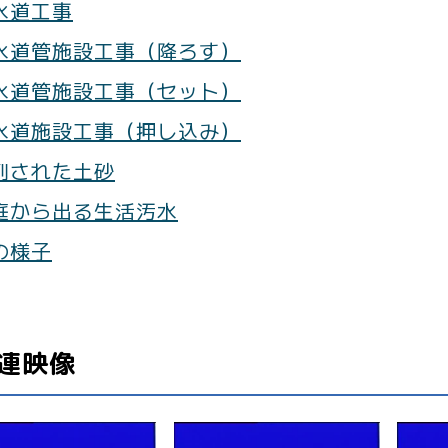
水道工事
水道管施設工事（降ろす）
水道管施設工事（セット）
水道施設工事（押し込み）
削された土砂
庭から出る生活汚水
の様子
連映像