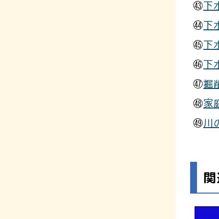
㊸
下
㊹
下
㊺
下
㊻
下
㊼
掘
㊽
家
㊾
川
関