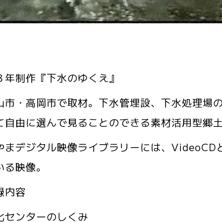
８年制作『下水のゆくえ』
市・高岡市で取材。下水管埋設、下水処理場の
て自由に選んで見ることのできる素材活用型郷
まデジタル映像ライブラリーには、VideoC
いる映像。
録内容
化センターのしくみ