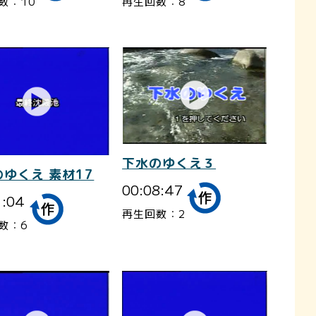
数：10
再生回数：8
下水のゆくえ３
ゆくえ 素材17
00:08:47
1:04
再生回数：2
数：6