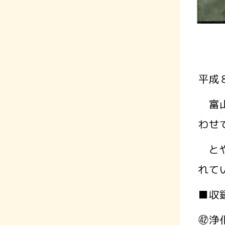
平成
富山
わせ
とや
れて
■収
㊷浄