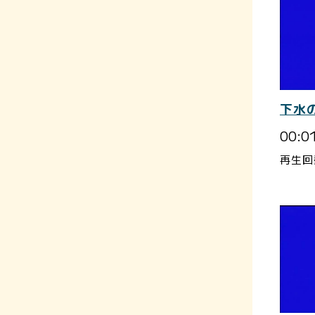
下水
00:0
再生回