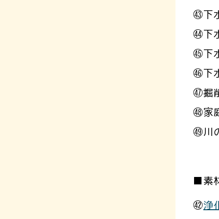
㊸下
㊹下
㊺下
㊻下
㊼掘
㊽家
㊾川
■素
㊷
浄