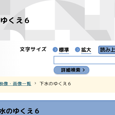
のゆくえ６
像
ンターYouTubeチャンネル
文字サイズ
標準
拡大
詳細検索
映像・画像一覧
下水のゆくえ６
水のゆくえ６