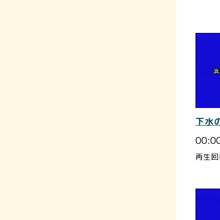
下水
00:0
再生回