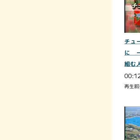
チュ
に 
組む
00:1
再生回