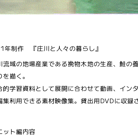
11年制作 『庄川と人々の暮らし』
流域の地場産業である挽物木地の生産、鮭の養
りを描く。
的学習資料として展開に合わせて動画、インタ
編集利用できる素材映像集。貸出用DVDに収録
ニット編内容