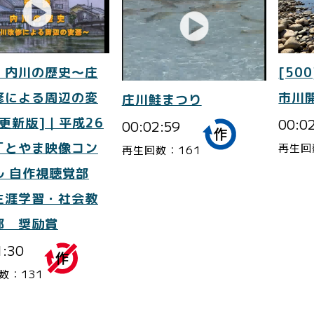
 内川の歴史～庄
[500
修による周辺の変
市川
庄川鮭まつり
更新版]｜平成26
00:0
00:02:59
「とやま映像コン
再生回
再生回数：161
ル 自作視聴覚部
生涯学習・社会教
部 奨励賞
1:30
数：131