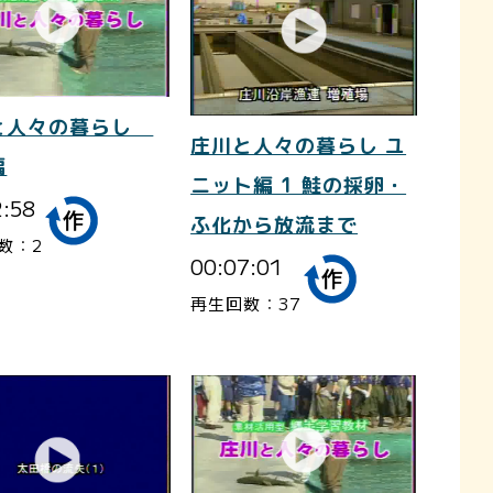
と人々の暮らし
庄川と人々の暮らし ユ
編
ニット編 1 鮭の採卵・
2:58
ふ化から放流まで
数：2
00:07:01
再生回数：37