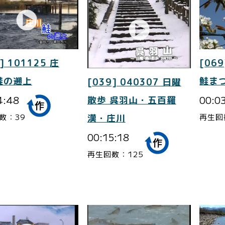
] 101125 庄
[069
鮭の遡上
鮭ま
[039] 040307 日曜
4:48
00:0
散歩 呉羽山・五百羅
数：39
再生回
漢・庄川
00:15:18
再生回数：125