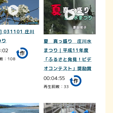
] 031101 庄川
つり
夏 真っ盛り 庄川水
3:02
まつり｜平成11年度
数：108
「ふるさと発見！ビデ
オコンテスト」奨励賞
00:04:55
再生回数：33