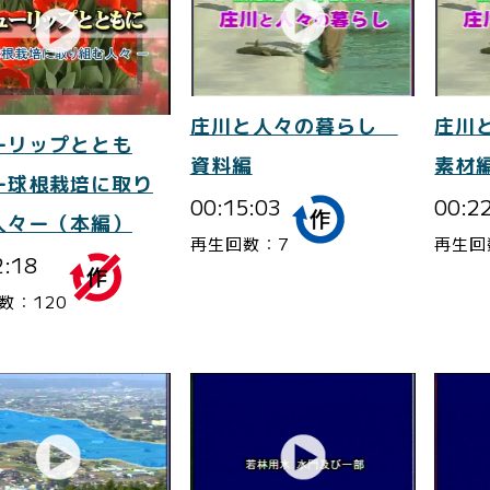
庄川と人々の暮らし
庄川
ーリップととも
資料編
素材
ー球根栽培に取り
00:15:03
00:2
人々ー（本編）
再生回数：7
再生回
2:18
数：120