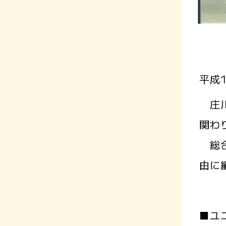
平成
庄川
関わ
総合
由に
■ユ