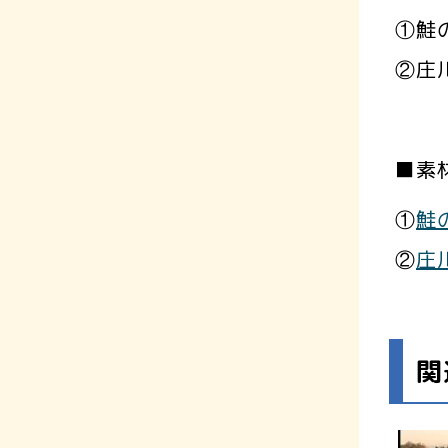
①鮭
②庄
■素
①
鮭
②
庄
関