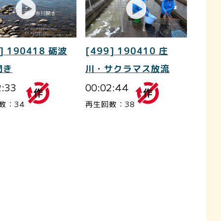
] 190418 砺波
[499] 190410 庄
開き
川・サクラマス放流
2:33
00:02:44
数：34
再生回数：38