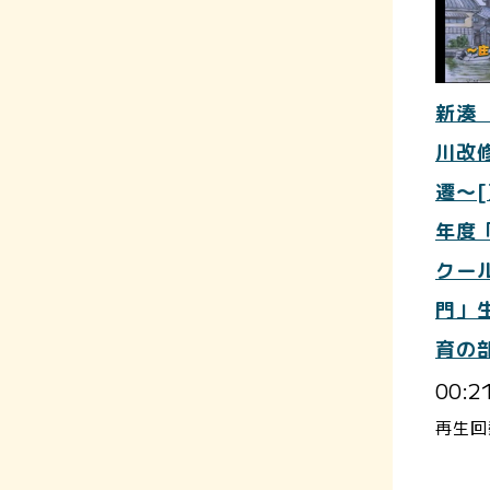
新湊
川改
遷～[
年度
クー
門」
育の
00:2
再生回