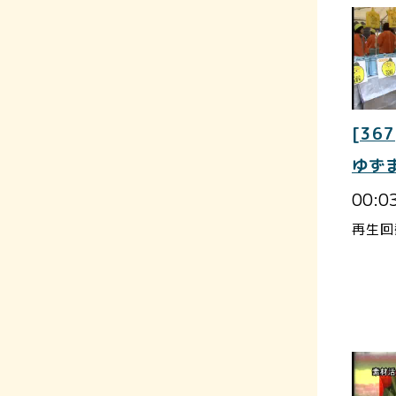
[367
ゆず
00:0
再生回