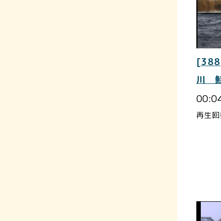
[388
川 
00:0
再生回