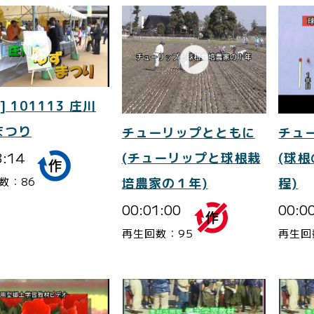
] 101113 庄川
まつり
チューリップとともに
チュ
3:14
(チューリップと球根栽
(球
数：86
培農家の１年)
程)
00:01:00
00:0
再生回数：95
再生回