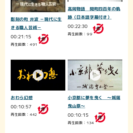
高岡物語 開町四百年の軌
跡（日本語字幕付き）
彫刻の町 井波 －現代に生
00:22:30
きる職人芸術－
再生回数：99
00:21:15
再生回数：491
おわら幻想
小京都に夢を曳く ～城端
00:10:57
曳山祭～
00:10:15
再生回数：442
再生回数：134