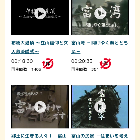
布橋大灌頂 ～立山信仰と女
富山湾 －開けゆく海ととも
人救済儀式～
に－
00:18:30
00:20:35
再生回数：1405
再生回数：351
郷土に生きる人々Ⅰ 富山
富山の民家 －住まいを考え