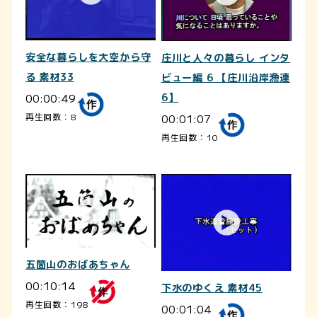
安全な暮らしを大空から守
庄川と人々の暮らし インタ
る 素材33
ビュー編 6 【庄川沿岸漁連
00:00:49
6】
00:01:07
再生回数：8
再生回数：10
五箇山のおばあちゃん
00:10:14
下水のゆくえ 素材45
再生回数：198
00:01:04