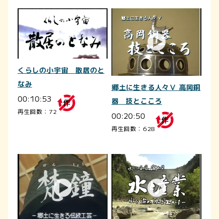
くらしの小宇宙 散居のと
なみ
郷土に生きる人々Ⅴ 高岡銅
00:10:53
器 技とこころ
再生回数：72
00:20:50
再生回数：628