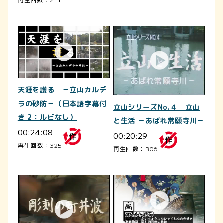
天涯を護る －立山カルデ
ラの砂防－（日本語字幕付
立山シリーズNo.４ 立山
き 2：ルビなし）
と生活 －あばれ常願寺川－
00:24:08
00:20:29
再生回数：325
再生回数：306