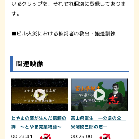
いるクリップを、それぞれ個別に登録してありま
す。
■ビル火災における被災者の救出・搬送訓練
関連映像
とやまの薬が生んだ信頼の
富山県誕生 ―分県の父
絆 ～とやま売薬物語～
米澤紋三郎の志―
00:23:41
00:25:00