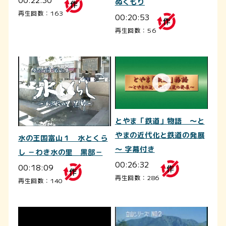
ぬくもり
再生回数：163
00:20:53
再生回数：56
とやま「鉄道」物語 ～と
やまの近代化と鉄道の発展
水の王国富山１ 水とくら
～ 字幕付き
し －わき水の里 黒部－
00:26:32
00:18:09
再生回数：286
再生回数：140