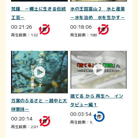
梵鐘 －郷土に生きる伝統
水の王国富山２ 水と産業
工芸－
－水を治め 水を生かす－
00:21:26
00:18:06
再生回数：132
再生回数：188
捨てる から 再生へ イン
万葉のふるさと －越中と大
タビュー編１
伴家持－
00:03:54
00:20:14
再生回数：5
再生回数：291