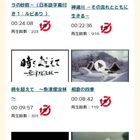
ラの砂防－（日本語字幕付
神通川 －その流れとともに
き 1：ルビあり ）
生きる－
00:24:08
00:22:36
再生回数：203
再生回数：916
相倉の四季
時を超えて ～魚津埋没林
00:08:42
～
00:09:57
再生回数：119
再生回数：301