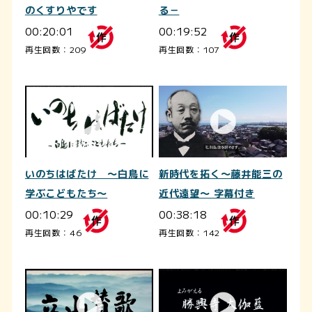
のくすりやです
る－
00:20:01
00:19:52
再生回数：209
再生回数：107
いのちはばたけ ～白鳥に
新時代を拓く～藤井能三の
学ぶこどもたち～
近代遠望～ 字幕付き
00:10:29
00:38:18
再生回数：46
再生回数：142