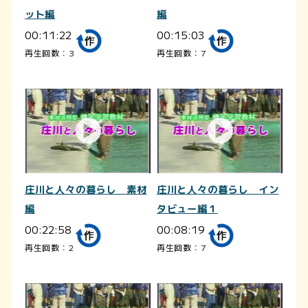
ット編
編
00:11:22
00:15:03
再生回数：3
再生回数：7
庄川と人々の暮らし 素材
庄川と人々の暮らし イン
編
タビュー編１
00:22:58
00:08:19
再生回数：2
再生回数：7