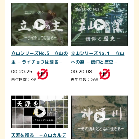
立山シリーズNo.5 立山の
立山シリーズNo.１ 立山
主 －ライチョウは語る－
への道 －信仰と歴史－
00:20:25
00:20:08
再生回数：98
再生回数：268
天涯を護る －立山カルデ