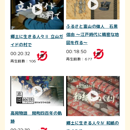
ふるさと富山の偉人 石黒
信由 ～江戸時代に精密な地
郷土に生きる人々Ⅱ 立山ガ
図を作る～
イドの村で
00:18:50
00:20:32
再生回数：677
再生回数：106
高岡物語 開町四百年の軌
跡
郷土に生きる人々Ⅳ 和紙の
00:22:30