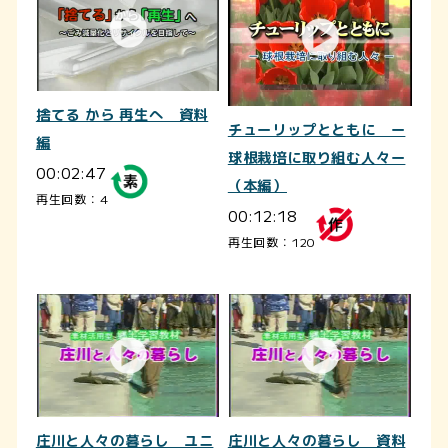
捨てる から 再生へ 資料
チューリップとともに ー
編
球根栽培に取り組む人々ー
00:02:47
（本編）
再生回数：4
00:12:18
再生回数：120
庄川と人々の暮らし ユニ
庄川と人々の暮らし 資料