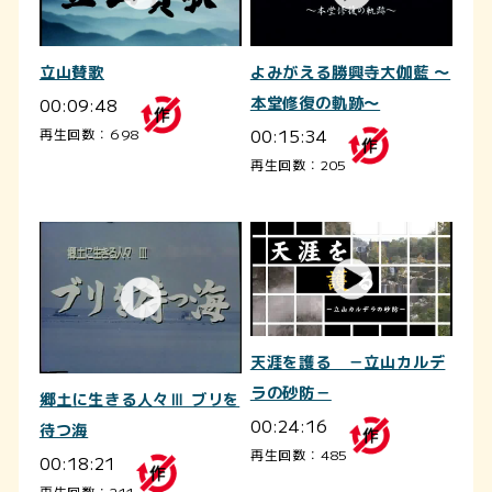
立山賛歌
よみがえる勝興寺大伽藍 ～
00:09:48
本堂修復の軌跡～
00:15:34
再生回数：698
再生回数：205
天涯を護る －立山カルデ
ラの砂防－
郷土に生きる人々Ⅲ ブリを
00:24:16
待つ海
再生回数：485
00:18:21
再生回数：211