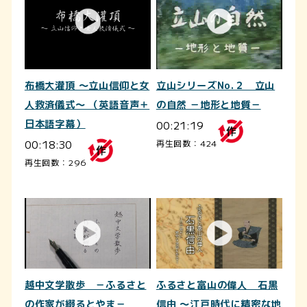
布橋大灌頂 ～立山信仰と女
立山シリーズNo.２ 立山
人救済儀式～ （英語音声＋
の自然 －地形と地質－
日本語字幕）
00:21:19
00:18:30
再生回数：424
再生回数：296
越中文学散歩 －ふるさと
ふるさと富山の偉人 石黒
の作家が綴るとやま－
信由 ～江戸時代に精密な地