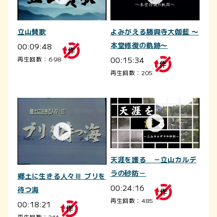
立山賛歌
よみがえる勝興寺大伽藍 ～
00:09:48
本堂修復の軌跡～
00:15:34
再生回数：698
再生回数：205
天涯を護る －立山カルデ
ラの砂防－
郷土に生きる人々Ⅲ ブリを
00:24:16
待つ海
再生回数：485
00:18:21
再生回数：211