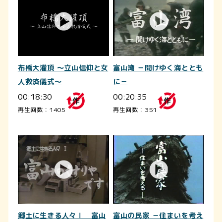
布橋大灌頂 ～立山信仰と女
富山湾 －開けゆく海ととも
人救済儀式～
に－
00:18:30
00:20:35
再生回数：1405
再生回数：351
郷土に生きる人々Ⅰ 富山
富山の民家 －住まいを考え