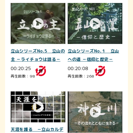
立山シリーズNo.5 立山の
立山シリーズNo.１ 立山
主 －ライチョウは語る－
への道 －信仰と歴史－
00:20:25
00:20:08
再生回数：98
再生回数：268
天涯を護る －立山カルデ