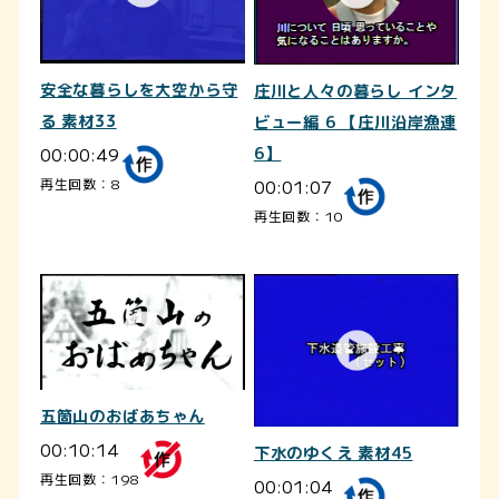
安全な暮らしを大空から守
庄川と人々の暮らし インタ
る 素材33
ビュー編 6 【庄川沿岸漁連
00:00:49
6】
00:01:07
再生回数：8
再生回数：10
五箇山のおばあちゃん
00:10:14
下水のゆくえ 素材45
再生回数：198
00:01:04