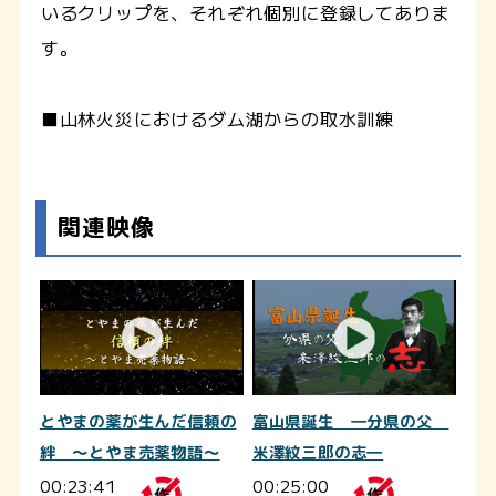
いるクリップを、それぞれ個別に登録してありま
す。
■山林火災におけるダム湖からの取水訓練
関連映像
とやまの薬が生んだ信頼の
富山県誕生 ―分県の父
絆 ～とやま売薬物語～
米澤紋三郎の志―
00:23:41
00:25:00