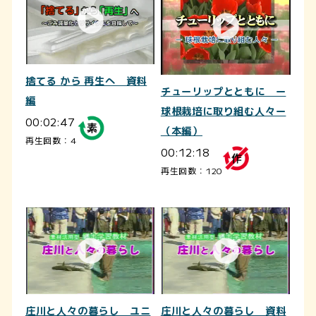
捨てる から 再生へ 資料
チューリップとともに ー
編
球根栽培に取り組む人々ー
00:02:47
（本編）
再生回数：4
00:12:18
再生回数：120
庄川と人々の暮らし ユニ
庄川と人々の暮らし 資料