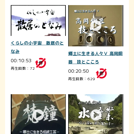
くらしの小宇宙 散居のと
なみ
郷土に生きる人々Ⅴ 高岡銅
00:10:53
器 技とこころ
再生回数：72
00:20:50
再生回数：629