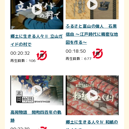
ふるさと富山の偉人 石黒
信由 ～江戸時代に精密な地
郷土に生きる人々Ⅱ 立山ガ
図を作る～
イドの村で
00:18:50
00:20:32
再生回数：677
再生回数：106
高岡物語 開町四百年の軌
跡
郷土に生きる人々Ⅳ 和紙の
00:22:30