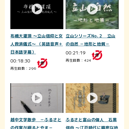
布橋大灌頂 ～立山信仰と女
立山シリーズNo.２ 立山
人救済儀式～ （英語音声＋
の自然 －地形と地質－
日本語字幕）
00:21:19
00:18:30
再生回数：424
再生回数：296
越中文学散歩 －ふるさと
ふるさと富山の偉人 石黒
の作家が綴るとやま－
信由 ～江戸時代に精密な地