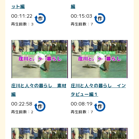
ット編
編
00:11:22
00:15:03
再生回数：3
再生回数：7
庄川と人々の暮らし 素材
庄川と人々の暮らし イン
編
タビュー編１
00:22:58
00:08:19
再生回数：2
再生回数：7