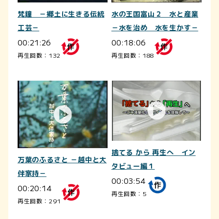
梵鐘 －郷土に生きる伝統
水の王国富山２ 水と産業
工芸－
－水を治め 水を生かす－
00:21:26
00:18:06
再生回数：132
再生回数：188
捨てる から 再生へ イン
万葉のふるさと －越中と大
タビュー編１
伴家持－
00:03:54
00:20:14
再生回数：5
再生回数：291