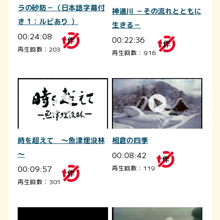
ラの砂防－（日本語字幕付
神通川 －その流れとともに
き 1：ルビあり ）
生きる－
00:24:08
00:22:36
再生回数：203
再生回数：916
相倉の四季
時を超えて ～魚津埋没林
00:08:42
～
00:09:57
再生回数：119
再生回数：301