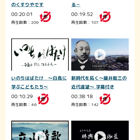
のくすりやです
る－
00:20:01
00:19:52
再生回数：209
再生回数：107
いのちはばたけ ～白鳥に
新時代を拓く～藤井能三の
学ぶこどもたち～
近代遠望～ 字幕付き
00:10:29
00:38:18
再生回数：46
再生回数：142