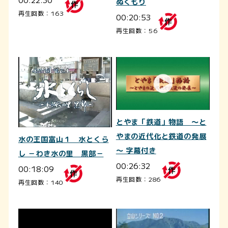
ぬくもり
再生回数：163
00:20:53
再生回数：56
とやま「鉄道」物語 ～と
やまの近代化と鉄道の発展
水の王国富山１ 水とくら
～ 字幕付き
し －わき水の里 黒部－
00:26:32
00:18:09
再生回数：286
再生回数：140