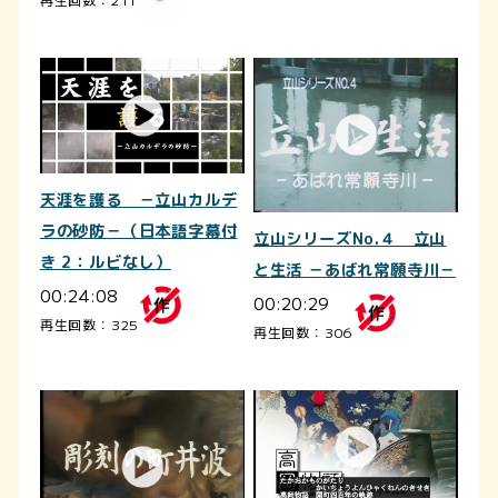
天涯を護る －立山カルデ
ラの砂防－（日本語字幕付
立山シリーズNo.４ 立山
き 2：ルビなし）
と生活 －あばれ常願寺川－
00:24:08
00:20:29
再生回数：325
再生回数：306