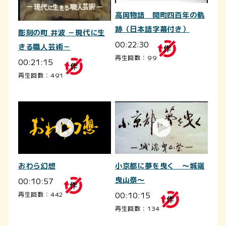
高岡物語 開町四百年の軌
跡（日本語字幕付き）
彫刻の町 井波 －現代に生
00:22:30
きる職人芸術－
再生回数：99
00:21:15
再生回数：491
おわら幻想
小京都に夢を曳く ～城端
00:10:57
曳山祭～
00:10:15
再生回数：442
再生回数：134