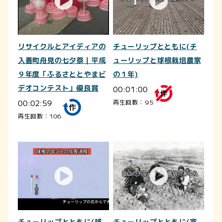
リサイクルとアイディアの
チューリップとともに(チ
入善町舟見の七夕祭｜平成
ューリップと球根栽培農家
９年度「ふるさととやまビ
の１年)
デオコンテスト」優良賞
00:01:00
00:02:59
再生回数：95
再生回数：106