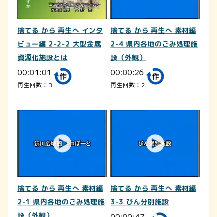
捨てる から 再生へ インタ
捨てる から 再生へ 素材編
ビュー編 2-2-2 大型金属
2-4 県内各地のごみ処理施
資源化施設とは
設（外観）
00:01:01
00:00:26
再生回数：3
再生回数：2
捨てる から 再生へ 素材編
捨てる から 再生へ 素材編
2-1 県内各地のごみ処理施
3-3 びん分別施設
設（外観）
00:00:47