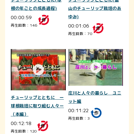
チューリップとともに(球
チューリップとともに(富
根の年ごとの成長過程)
山のチューリップ栽培のあ
00:00:59
ゆみ)
00:01:06
再生回数：146
再生回数：70
庄川と人々の暮らし ユニ
チューリップとともに ー
ット編
球根栽培に取り組む人々ー
00:11:22
（本編）
再生回数：3
00:12:18
再生回数：120