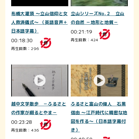
布橋大灌頂 ～立山信仰と女
立山シリーズNo.２ 立山
人救済儀式～ （英語音声＋
の自然 －地形と地質－
日本語字幕）
00:21:19
00:18:30
再生回数：424
再生回数：296
越中文学散歩 －ふるさと
ふるさと富山の偉人 石黒
の作家が綴るとやま－
信由 ～江戸時代に精密な地
00:23:28
図を作る～（日本語字幕付
き）
再生回数：436
00:18:50