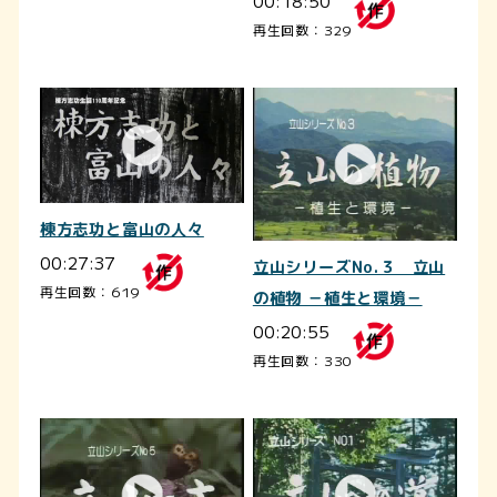
再生回数：329
棟方志功と富山の人々
00:27:37
立山シリーズNo.３ 立山
再生回数：619
の植物 －植生と環境－
00:20:55
再生回数：330