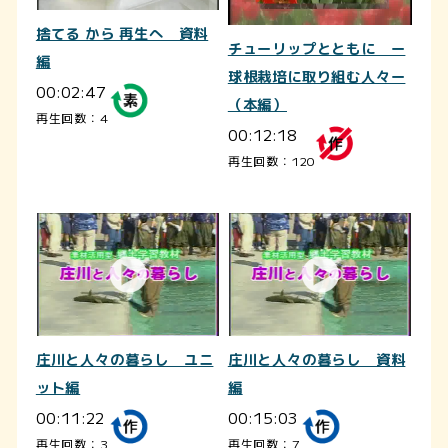
捨てる から 再生へ 資料
チューリップとともに ー
編
球根栽培に取り組む人々ー
00:02:47
（本編）
再生回数：4
00:12:18
再生回数：120
庄川と人々の暮らし ユニ
庄川と人々の暮らし 資料
ット編
編
00:11:22
00:15:03
再生回数：3
再生回数：7