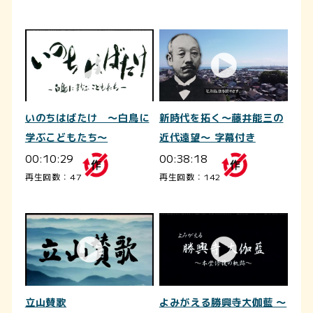
いのちはばたけ ～白鳥に
新時代を拓く～藤井能三の
学ぶこどもたち～
近代遠望～ 字幕付き
00:10:29
00:38:18
再生回数：47
再生回数：142
立山賛歌
よみがえる勝興寺大伽藍 ～