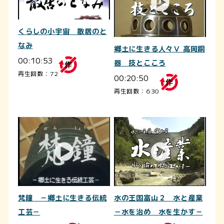
くらしの小宇宙 散居のと
なみ
郷土に生きる人々Ⅴ 高岡銅
00:10:53
器 技とこころ
再生回数：72
00:20:50
再生回数：630
梵鐘 －郷土に生きる伝統
水の王国富山２ 水と産業
工芸－
－水を治め 水を生かす－