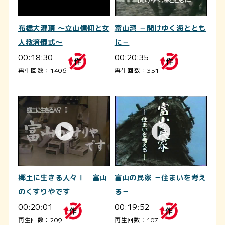
布橋大灌頂 ～立山信仰と女
富山湾 －開けゆく海ととも
人救済儀式～
に－
00:18:30
00:20:35
再生回数：1406
再生回数：351
郷土に生きる人々Ⅰ 富山
富山の民家 －住まいを考え
のくすりやです
る－
00:20:01
00:19:52
再生回数：209
再生回数：107