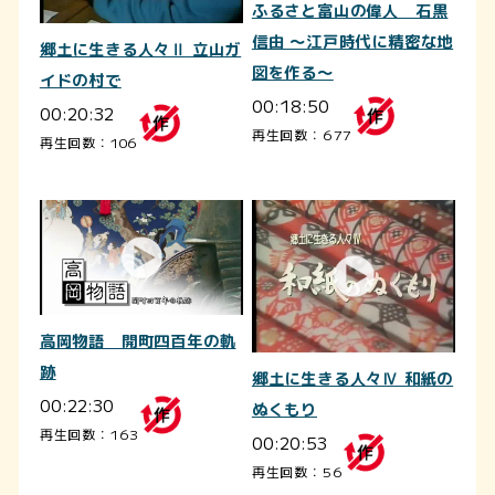
ふるさと富山の偉人 石黒
信由 ～江戸時代に精密な地
郷土に生きる人々Ⅱ 立山ガ
図を作る～
イドの村で
00:18:50
00:20:32
再生回数：677
再生回数：106
高岡物語 開町四百年の軌
跡
郷土に生きる人々Ⅳ 和紙の
00:22:30
ぬくもり
再生回数：163
00:20:53
再生回数：56