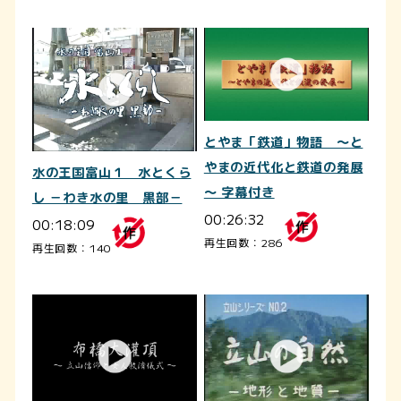
とやま「鉄道」物語 ～と
やまの近代化と鉄道の発展
水の王国富山１ 水とくら
～ 字幕付き
し －わき水の里 黒部－
00:26:32
00:18:09
再生回数：286
再生回数：140