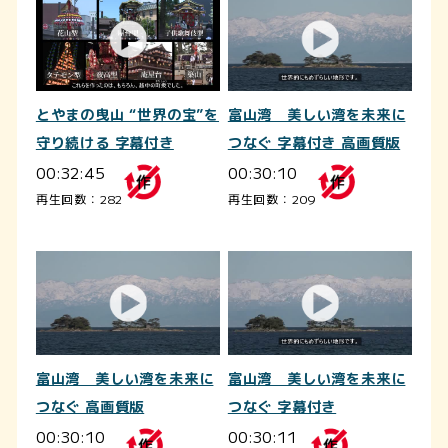
とやまの曳山 “世界の宝”を
富山湾 美しい湾を未来に
守り続ける 字幕付き
つなぐ 字幕付き 高画質版
00:32:45
00:30:10
再生回数：282
再生回数：209
富山湾 美しい湾を未来に
富山湾 美しい湾を未来に
つなぐ 高画質版
つなぐ 字幕付き
00:30:10
00:30:11