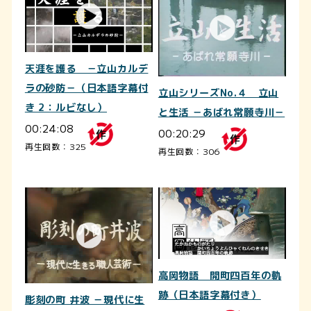
天涯を護る －立山カルデ
ラの砂防－（日本語字幕付
立山シリーズNo.４ 立山
き 2：ルビなし）
と生活 －あばれ常願寺川－
00:24:08
00:20:29
再生回数：325
再生回数：306
高岡物語 開町四百年の軌
跡（日本語字幕付き）
彫刻の町 井波 －現代に生