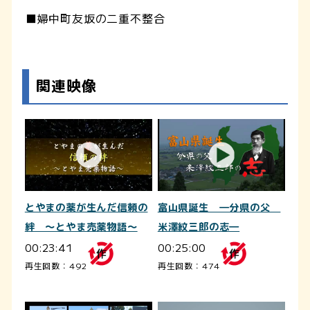
■婦中町友坂の二重不整合
関連映像
とやまの薬が生んだ信頼の
富山県誕生 ―分県の父
絆 ～とやま売薬物語～
米澤紋三郎の志―
00:23:41
00:25:00
再生回数：492
再生回数：474