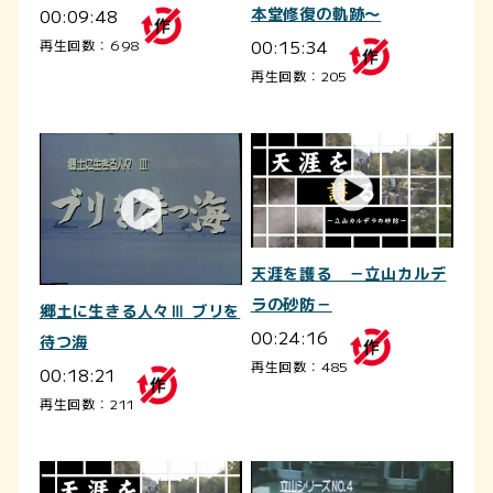
00:09:48
本堂修復の軌跡～
00:15:34
再生回数：698
再生回数：205
天涯を護る －立山カルデ
ラの砂防－
郷土に生きる人々Ⅲ ブリを
00:24:16
待つ海
再生回数：485
00:18:21
再生回数：211