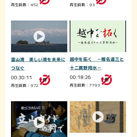
再生回数：452
再生回数：93
越中を拓く －椎名道三と
富山湾 美しい湾を未来に
十二貫野用水－
つなぐ
00:18:26
00:30:11
再生回数：7793
再生回数：972