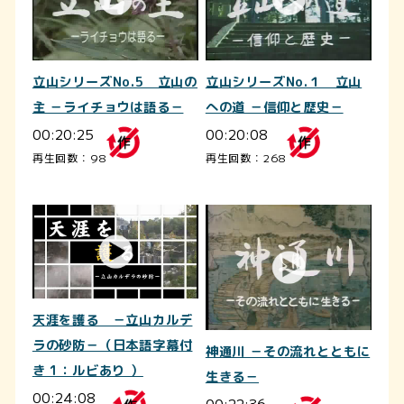
立山シリーズNo.5 立山の
立山シリーズNo.１ 立山
主 －ライチョウは語る－
への道 －信仰と歴史－
00:20:25
00:20:08
再生回数：98
再生回数：268
天涯を護る －立山カルデ
ラの砂防－（日本語字幕付
神通川 －その流れとともに
き 1：ルビあり ）
生きる－
00:24:08
00:22:36