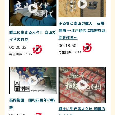
ふるさと富山の偉人 石黒
信由 ～江戸時代に精密な地
郷土に生きる人々Ⅱ 立山ガ
図を作る～
イドの村で
00:18:50
00:20:32
再生回数：677
再生回数：106
高岡物語 開町四百年の軌
跡
郷土に生きる人々Ⅳ 和紙の
00:22:30