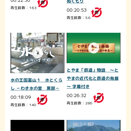
ぬくもり
再生回数：163
00:20:53
再生回数：56
とやま「鉄道」物語 ～と
やまの近代化と鉄道の発展
水の王国富山１ 水とくら
～ 字幕付き
し －わき水の里 黒部－
00:26:32
00:18:09
再生回数：286
再生回数：140