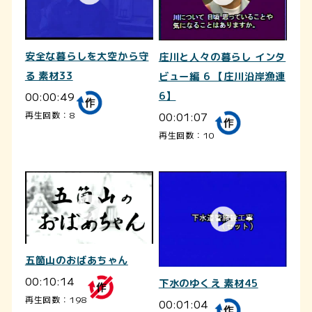
安全な暮らしを大空から守
庄川と人々の暮らし インタ
る 素材33
ビュー編 6 【庄川沿岸漁連
00:00:49
6】
00:01:07
再生回数：8
再生回数：10
五箇山のおばあちゃん
00:10:14
下水のゆくえ 素材45
再生回数：198
00:01:04