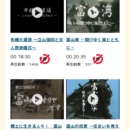
布橋大灌頂 ～立山信仰と女
富山湾 －開けゆく海ととも
人救済儀式～
に－
00:18:30
00:20:35
再生回数：1406
再生回数：351
郷土に生きる人々Ⅰ 富山
富山の民家 －住まいを考え