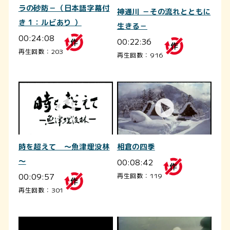
ラの砂防－（日本語字幕付
神通川 －その流れとともに
き 1：ルビあり ）
生きる－
00:24:08
00:22:36
再生回数：203
再生回数：916
相倉の四季
時を超えて ～魚津埋没林
00:08:42
～
00:09:57
再生回数：119
再生回数：301