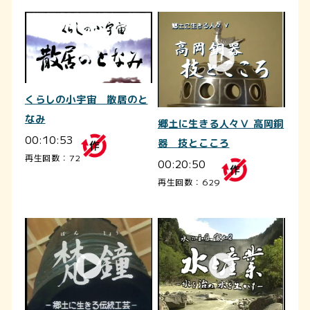
くらしの小宇宙 散居のと
なみ
郷土に生きる人々Ⅴ 高岡銅
00:10:53
器 技とこころ
再生回数：72
00:20:50
再生回数：629