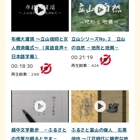
布橋大灌頂 ～立山信仰と女
立山シリーズNo.２ 立山
人救済儀式～ （英語音声＋
の自然 －地形と地質－
日本語字幕）
00:21:19
00:18:30
再生回数：424
再生回数：296
越中文学散歩 －ふるさと
ふるさと富山の偉人 石黒
の作家が綴るとやま－
信由 ～江戸時代に精密な地