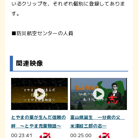
いるクリップを、それぞれ個別に登録してありま
す。
■防災航空センターの人員
関連映像
とやまの薬が生んだ信頼の
富山県誕生 ―分県の父
絆 ～とやま売薬物語～
米澤紋三郎の志―
00:23:41
00:25:00