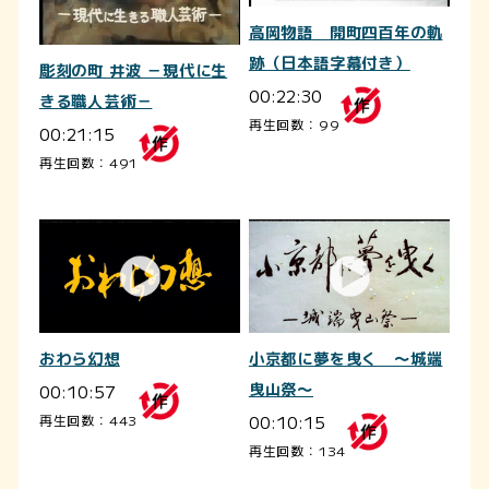
高岡物語 開町四百年の軌
跡（日本語字幕付き）
彫刻の町 井波 －現代に生
00:22:30
きる職人芸術－
再生回数：99
00:21:15
再生回数：491
おわら幻想
小京都に夢を曳く ～城端
00:10:57
曳山祭～
00:10:15
再生回数：443
再生回数：134