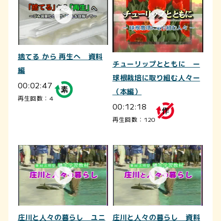
捨てる から 再生へ 資料
チューリップとともに ー
編
球根栽培に取り組む人々ー
00:02:47
（本編）
再生回数：4
00:12:18
再生回数：120
庄川と人々の暮らし ユニ
庄川と人々の暮らし 資料