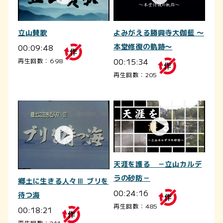
立山賛歌
よみがえる勝興寺大伽藍 ～
00:09:48
本堂修復の軌跡～
00:15:34
再生回数：698
再生回数：205
天涯を護る －立山カルデ
ラの砂防－
郷土に生きる人々Ⅲ ブリを
00:24:16
待つ海
再生回数：485
00:18:21
再生回数：211