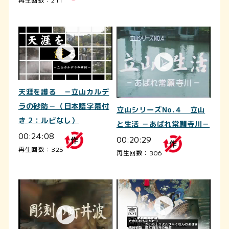
天涯を護る －立山カルデ
ラの砂防－（日本語字幕付
立山シリーズNo.４ 立山
き 2：ルビなし）
と生活 －あばれ常願寺川－
00:24:08
00:20:29
再生回数：325
再生回数：306