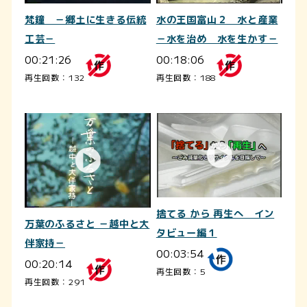
梵鐘 －郷土に生きる伝統
水の王国富山２ 水と産業
工芸－
－水を治め 水を生かす－
00:21:26
00:18:06
再生回数：132
再生回数：188
捨てる から 再生へ イン
万葉のふるさと －越中と大
タビュー編１
伴家持－
00:03:54
00:20:14
再生回数：5
再生回数：291