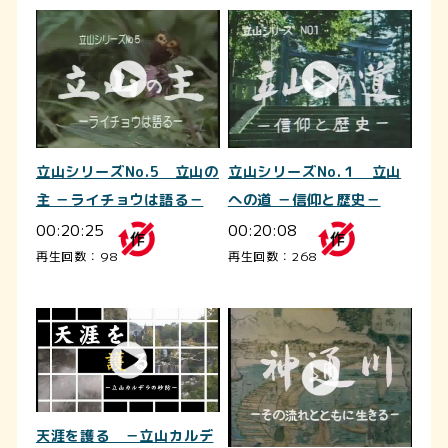
立山シリーズNo.5 立山の
立山シリーズNo.１ 立山
主 －ライチョウは語る－
への道 －信仰と歴史－
00:20:25
00:20:08
再生回数：98
再生回数：268
天涯を護る －立山カルデ