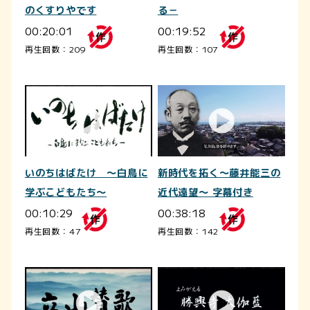
のくすりやです
る－
00:20:01
00:19:52
再生回数：209
再生回数：107
いのちはばたけ ～白鳥に
新時代を拓く～藤井能三の
学ぶこどもたち～
近代遠望～ 字幕付き
00:10:29
00:38:18
再生回数：47
再生回数：142