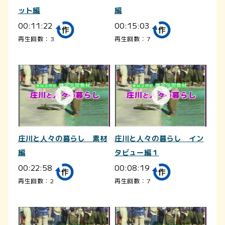
ット編
編
00:11:22
00:15:03
再生回数：3
再生回数：7
庄川と人々の暮らし 素材
庄川と人々の暮らし イン
編
タビュー編１
00:22:58
00:08:19
再生回数：2
再生回数：7