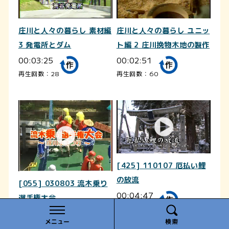
庄川と人々の暮らし 素材編
庄川と人々の暮らし ユニッ
3 発電所とダム
ト編 2 庄川挽物木地の製作
00:03:25
00:02:51
再生回数：28
再生回数：60
[425] 110107 厄払い鯉
の放流
[055] 030803 流木乗り
00:04:47
選手権大会
再生回数：65
00:03:02
メニュー
検索
再生回数：25