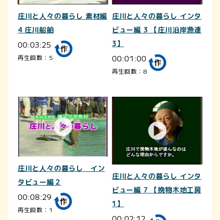
庄川と人々の暮らし 素材編
庄川と人々の暮らし インタ
4 庄川船舶
ビュー編 3 【庄川沿岸漁連
00:03:25
3】
00:01:00
再生回数：5
再生回数：8
庄川と人々の暮らし イン
庄川と人々の暮らし インタ
タビュー編２
ビュー編 7 【挽物木地工房
00:08:29
1】
再生回数：1
00:02:12