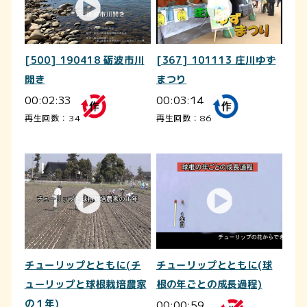
[500] 190418 砺波市川
[367] 101113 庄川ゆず
開き
まつり
00:02:33
00:03:14
再生回数：34
再生回数：86
チューリップとともに(チ
チューリップとともに(球
ューリップと球根栽培農家
根の年ごとの成長過程)
の１年)
00:00:59