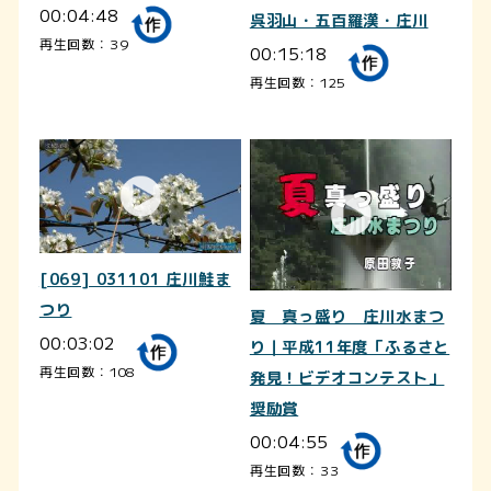
00:04:48
呉羽山・五百羅漢・庄川
再生回数：39
00:15:18
再生回数：125
[069] 031101 庄川鮭ま
つり
夏 真っ盛り 庄川水まつ
00:03:02
り｜平成11年度「ふるさと
再生回数：108
発見！ビデオコンテスト」
奨励賞
00:04:55
再生回数：33