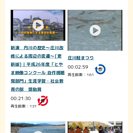
新湊 内川の歴史～庄川改
修による周辺の変遷～[更
庄川鮭まつり
新版]｜平成26年度「とや
00:02:59
ま映像コンクール 自作視聴
再生回数：161
覚部門」生涯学習・社会教
育の部 奨励賞
00:21:30
再生回数：131