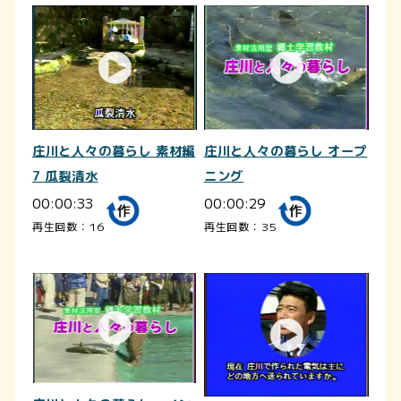
庄川と人々の暮らし 素材編
庄川と人々の暮らし オープ
7 瓜裂清水
ニング
00:00:33
00:00:29
再生回数：16
再生回数：35