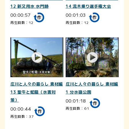
12 新又用水 水門跡
14 流木乗り選手権大会
00:00:57
00:01:03
再生回数：12
再生回数：12
庄川と人々の暮らし 素材編
庄川と人々の暮らし 素材編
13 聖牛と蛇籠（水害対
1 分水嶺公園
策）
00:01:18
00:00:44
再生回数：61
再生回数：37