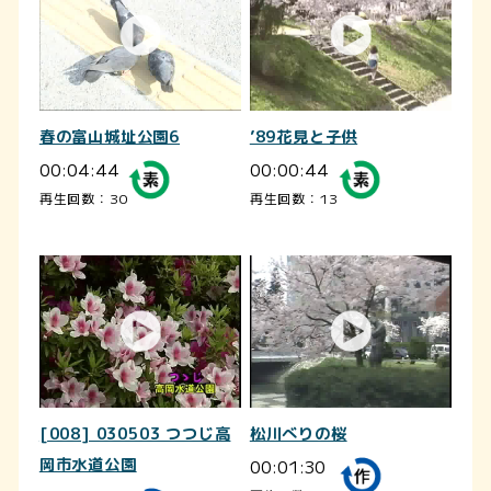
春の富山城址公園6
’89花見と子供
00:04:44
00:00:44
再生回数：30
再生回数：13
[008] 030503 つつじ高
松川べりの桜
岡市水道公園
00:01:30