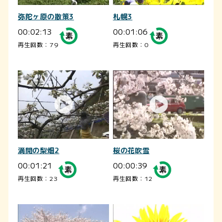
弥陀ヶ原の散策3
札幌3
00:02:13
00:01:06
再生回数：79
再生回数：0
満開の梨畑2
桜の花吹雪
00:01:21
00:00:39
再生回数：23
再生回数：12