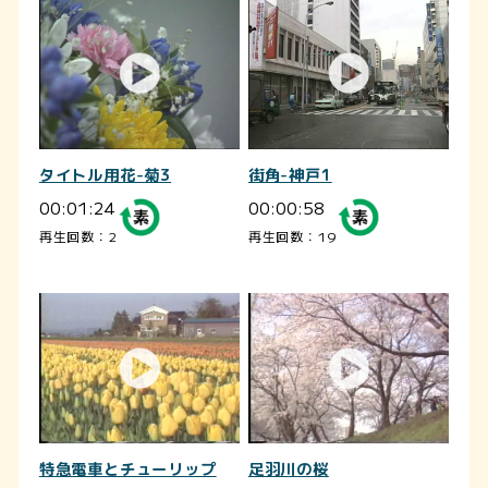
タイトル用花-菊3
街角-神戸1
00:01:24
00:00:58
再生回数：2
再生回数：19
特急電車とチューリップ
足羽川の桜