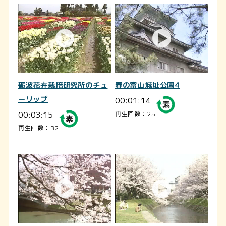
砺波花卉栽培研究所のチュ
春の富山城址公園4
ーリップ
00:01:14
00:03:15
再生回数：25
再生回数：32