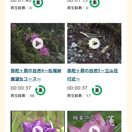
再生回数：0
再生回数：0
弥陀ヶ原の自然4～松尾峠
弥陀ヶ原の自然3～立山荘
展望台コース～
付近～
00:00:37
00:00:37
再生回数：38
再生回数：17