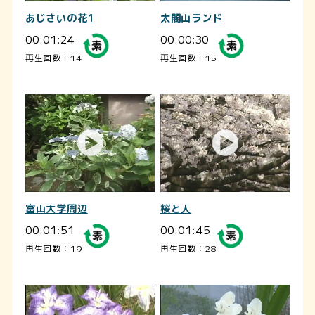
あじさいの花1
太閤山ランド
00:01:24
00:00:30
再生回数：14
再生回数：15
富山大学周辺
桜と人
00:01:51
00:01:45
再生回数：19
再生回数：28