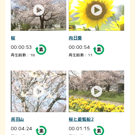
桜
向日葵
00:00:53
00:00:54
再生回数：18
再生回数：11
呉羽山
桜と遊覧船2
00:04:24
00:01:15