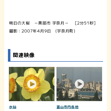
明日の大桜 －黒部市 宇奈月－ ［2分51秒］
撮影：2007年4月9日 (宇奈月町)
関連映像
水仙
富山市内各地