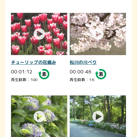
チューリップの花摘み
松川の川べり
00:01:12
00:00:46
再生回数：100
再生回数：16