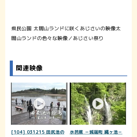
県民公園 太閤山ランドに咲くあじさいの映像太
閤山ランドの色々な映像／あじさい祭り
関連映像
[104] 031215 田尻池の
水芭蕉 －城端町 縄ヶ池－