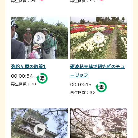
再生回数：21
再生回数：55
弥陀ヶ原の散策1
砺波花卉栽培研究所のチュ
00:00:54
ーリップ
00:03:15
再生回数：30
再生回数：32