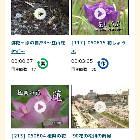
弥陀ヶ原の自然3～立山荘
[117] 060615 花しょう
付近～
ぶ
00:00:37
00:03:05
再生回数：17
再生回数：35
[213] 060804 極楽の花
’90花の松川の俯瞰