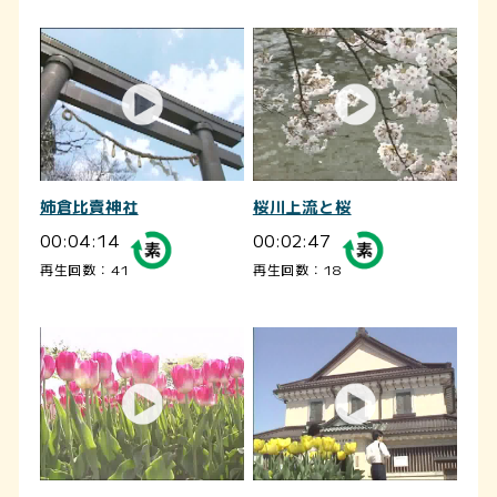
姉倉比賣神社
桜川上流と桜
00:04:14
00:02:47
再生回数：41
再生回数：18