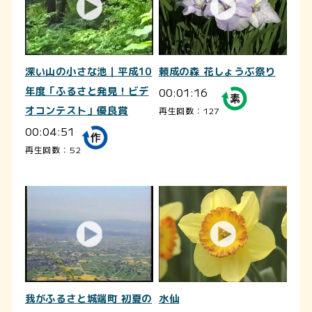
深い山の小さな池｜平成10
頼成の森 花しょうぶ祭り
年度「ふるさと発見！ビデ
00:01:16
オコンテスト」優良賞
再生回数：127
00:04:51
再生回数：52
我がふるさと城端町 初夏の
水仙