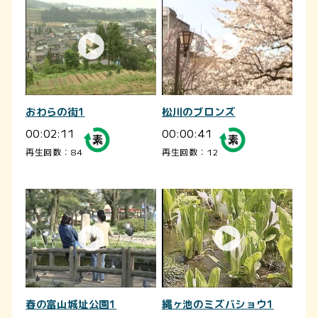
おわらの街1
松川のブロンズ
00:02:11
00:00:41
再生回数：84
再生回数：12
春の富山城址公園1
縄ヶ池のミズバショウ1