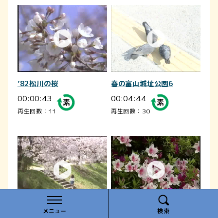
’82松川の桜
春の富山城址公園6
00:00:43
00:04:44
再生回数：11
再生回数：30
メニュー
検索
’89花見と子供
[008] 030503 つつじ高