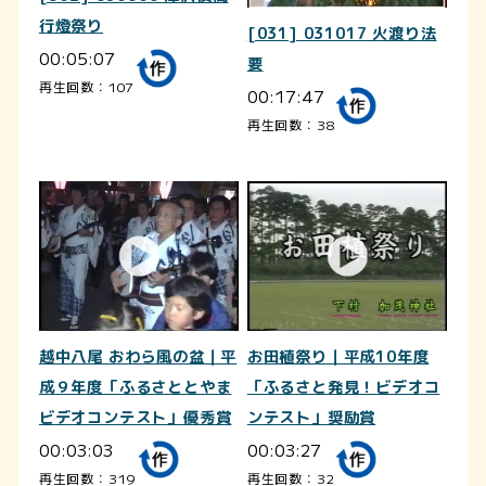
行燈祭り
[031] 031017 火渡り法
00:05:07
要
再生回数：107
00:17:47
再生回数：38
越中八尾 おわら風の盆｜平
お田植祭り｜平成10年度
成９年度「ふるさととやま
「ふるさと発見！ビデオコ
ビデオコンテスト」優秀賞
ンテスト」奨励賞
00:03:03
00:03:27
再生回数：319
再生回数：32