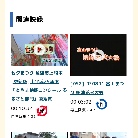
関連映像
七夕まつり 魚津市上村木
[更新版]｜平成25年度
[052] 030801 富山まつ
「とやま映像コンクール ふ
り 納涼花火大会
るさと部門」優秀賞
00:03:02
00:10:32
再生回数：47
再生回数：32