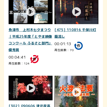
魚津市 上村木七夕まつり
[475] 110816 千保川灯
｜平成25年度「とやま映像
籠流し
コンクール ふるさと部門」
00:01:13
優秀賞
再生回数：70
00:04:41
再生回数：124
[302] 090606 津沢夜高