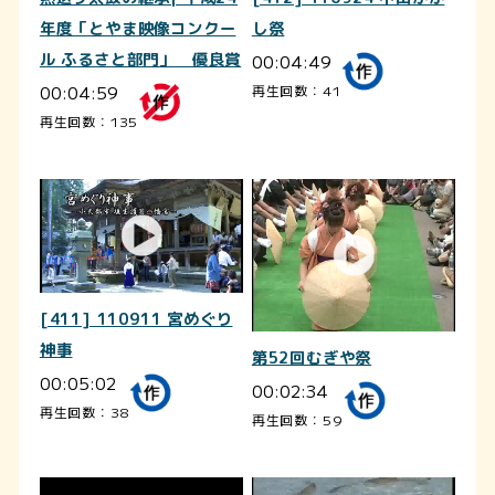
年度「とやま映像コンクー
し祭
ル ふるさと部門」 優良賞
00:04:49
00:04:59
再生回数：41
再生回数：135
[411] 110911 宮めぐり
神事
第52回むぎや祭
00:05:02
00:02:34
再生回数：38
再生回数：59