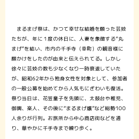
まるまげ祭は、かつて幸せな結婚を願った芸妓
たちが、年に１度の休日に、人妻を象徴する“丸
まげ”を結い、市内の千手寺（幸町）の観音様に
願かけをしたのが由来と伝えられてる。しかし
徐々に芸妓の数も少なくなり一時衰退していた
が、昭和62年から独身女性を対象として、参加者
の一般公募を始めてから人気もにぎわいも復活。
祭り当日は、花笠童子を先頭に、太鼓台や稚児、
御輿、楽人、その後に“まるまげ孃”など総勢100
人余りが行列。お旅所から中心商店街などを通
り、華やかに千手寺まで練り歩く。