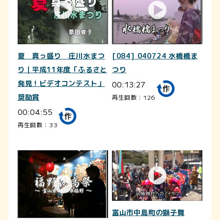
夏 真っ盛り 庄川水まつ
[084] 040724 水橋橋ま
り｜平成11年度「ふるさと
つり
発見！ビデオコンテスト」
00:13:27
奨励賞
再生回数：126
00:04:55
再生回数：33
富山市中島町の獅子舞