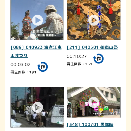
[089] 040923 海老江曳
[211] 040501 御車山祭
山まつり
00:10:27
00:03:02
再生回数：151
再生回数：191
[348] 100701 黒部峡