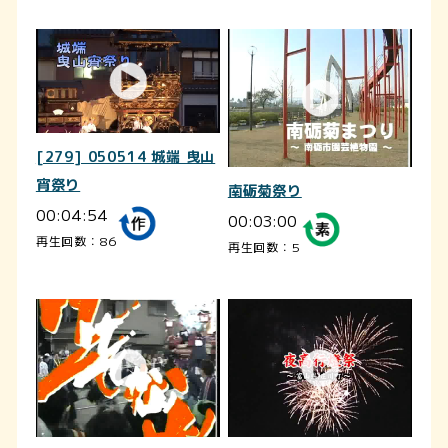
[279] 050514 城端 曳山
宵祭り
南砺菊祭り
00:04:54
00:03:00
再生回数：86
再生回数：5