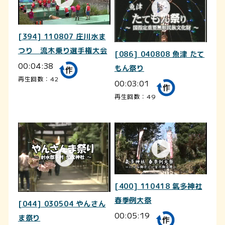
[394] 110807 庄川水ま
つり 流木乗り選手権大会
[086] 040808 魚津 たて
00:04:38
もん祭り
再生回数：42
00:03:01
再生回数：49
[400] 110418 氣多神社
春季例大祭
[044] 030504 やんさん
00:05:19
ま祭り