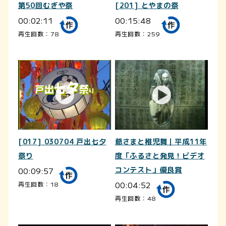
第50回むぎや祭
[201] とやまの祭
00:02:11
00:15:48
再生回数：78
再生回数：259
[017] 030704 戸出七夕
爺さまと稚児舞｜平成11年
祭り
度「ふるさと発見！ビデオ
00:09:57
コンテスト」優良賞
00:04:52
再生回数：18
再生回数：48