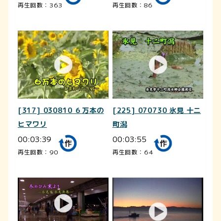
再生回数：363
再生回数：86
[317] 030810 ６万本の
[225] 070730 氷見 十二
ヒマワリ
町潟
00:03:39
00:03:55
再生回数：90
再生回数：64