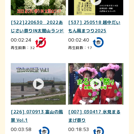
[537] 250518 越中だい
[522]220630 2022あ
もん凧まつり2025
じさい祭りIN太閤山ランド
00:02:40
00:02:24
再生回数：17
再生回数：32
[226] 070913 富山の風
[007] 030417 氷見まる
景 Vol.1
まげ祭り
00:03:58
00:18:53