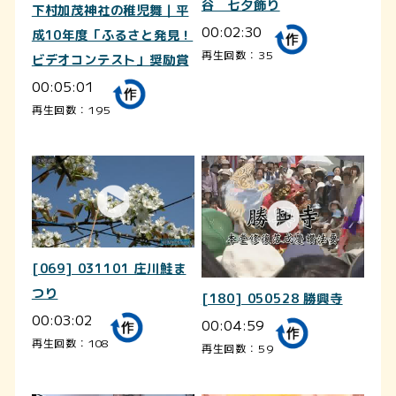
谷 七夕飾り
下村加茂神社の稚児舞｜平
00:02:30
成10年度「ふるさと発見！
再生回数：35
ビデオコンテスト」奨励賞
00:05:01
再生回数：195
[069] 031101 庄川鮭ま
つり
[180] 050528 勝興寺
00:03:02
00:04:59
再生回数：108
再生回数：59