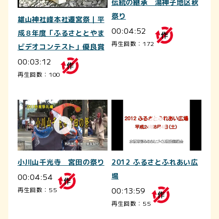
伝統の継承 湯神子地区秋
祭り
雄山神社峰本社遷宮祭｜平
00:04:52
成８年度「ふるさととやま
再生回数：172
ビデオコンテスト」優良賞
00:03:12
再生回数：100
小川山千光寺 宮田の祭り
2012 ふるさとふれあい広
00:04:54
場
00:13:59
再生回数：55
再生回数：55