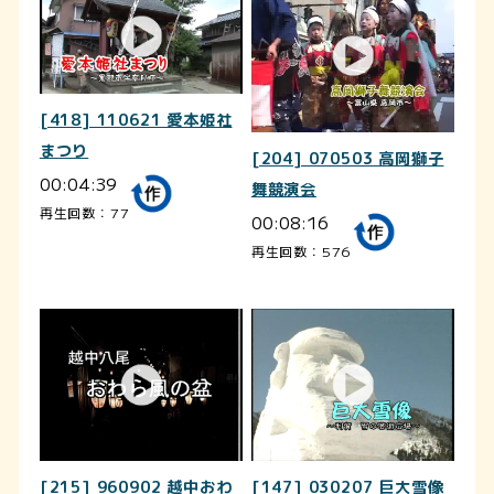
[418] 110621 愛本姫社
まつり
[204] 070503 高岡獅子
00:04:39
舞競演会
再生回数：77
00:08:16
再生回数：576
[215] 960902 越中おわ
[147] 030207 巨大雪像