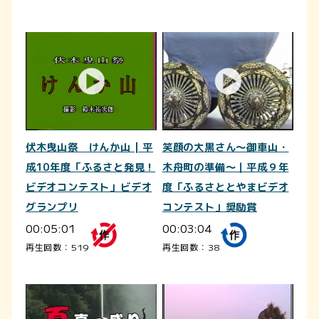
伏木曳山祭 けんか山 | 平
笑顔の大黒さん～御車山・
成10年度「ふるさと発見！
木舟町の準備～｜平成９年
ビデオコンテスト」ビデオ
度「ふるさととやまビデオ
グランプリ
コンテスト」奨励賞
00:05:01
00:03:04
再生回数：519
再生回数：38