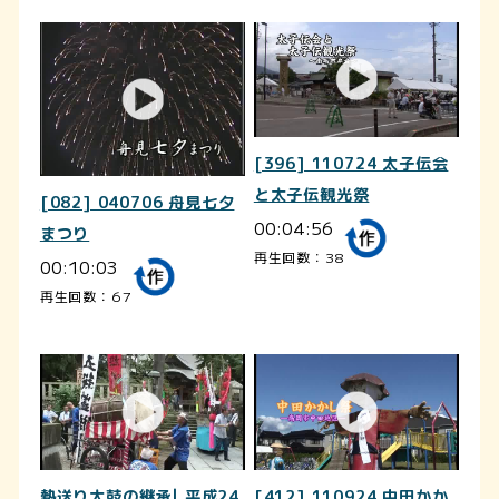
[396] 110724 太子伝会
と太子伝観光祭
[082] 040706 舟見七夕
00:04:56
まつり
再生回数：38
00:10:03
再生回数：67
熱送り太鼓の継承| 平成24
[412] 110924 中田かか