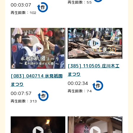
再生回数：55
00:03:07
再生回数：102
[385] 110505 庄川木工
まつり
[083] 040714 氷見祇園
00:02:34
まつり
再生回数：74
00:07:57
再生回数：313