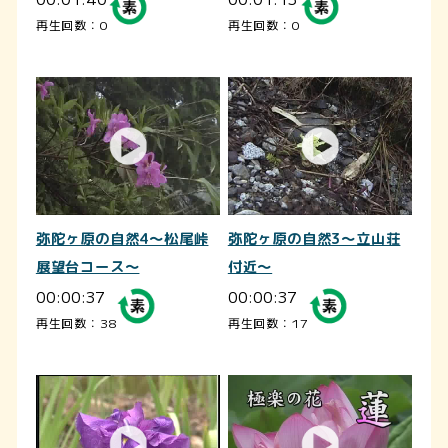
再生回数：0
再生回数：0
弥陀ヶ原の自然4～松尾峠
弥陀ヶ原の自然3～立山荘
展望台コース～
付近～
00:00:37
00:00:37
再生回数：38
再生回数：17