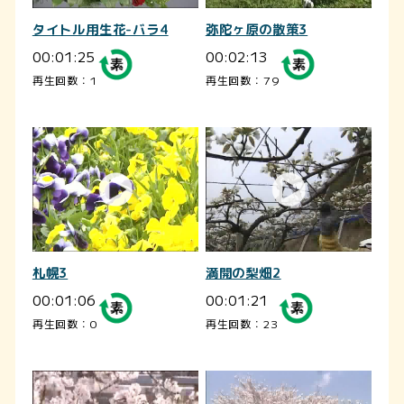
タイトル用生花-バラ4
弥陀ヶ原の散策3
00:01:25
00:02:13
再生回数：1
再生回数：79
札幌3
満開の梨畑2
00:01:06
00:01:21
再生回数：0
再生回数：23