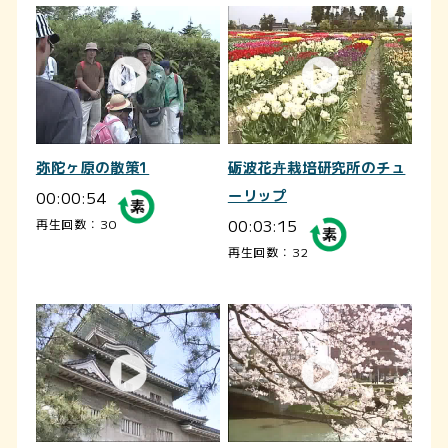
弥陀ヶ原の散策1
砺波花卉栽培研究所のチュ
00:00:54
ーリップ
00:03:15
再生回数：30
再生回数：32