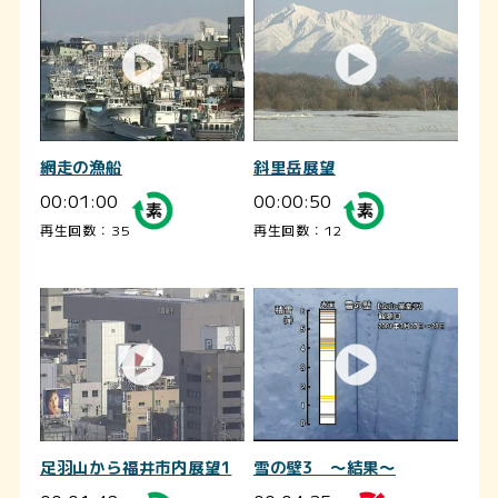
網走の漁船
斜里岳展望
00:01:00
00:00:50
再生回数：35
再生回数：12
足羽山から福井市内展望1
雪の壁3 ～結果～