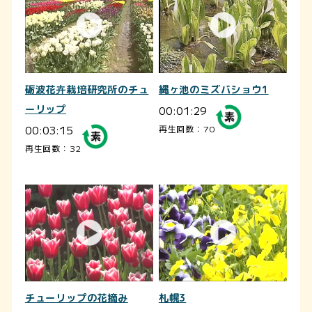
砺波花卉栽培研究所のチュ
縄ヶ池のミズバショウ1
ーリップ
00:01:29
00:03:15
再生回数：70
再生回数：32
チューリップの花摘み
札幌3