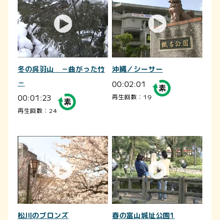
冬の呉羽山 －曲がった竹
沖縄／シーサー
－
00:02:01
00:01:23
再生回数：19
再生回数：24
松川のブロンズ
春の富山城址公園1