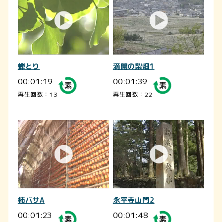
蝉とり
満開の梨畑1
00:01:19
00:01:39
再生回数：13
再生回数：22
柿バサA
永平寺山門2
00:01:23
00:01:48