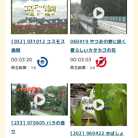
[032] 031012 コスモス
060419 やつおの野に咲く
満開
愛らしいカタカゴの花
00:03:20
00:03:03
再生回数：19
再生回数：24
[233] 070605 バラの香
り
[202] 060422 水ばしょ