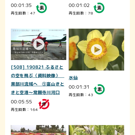
00:01:35
00:01:02
再生回数：47
再生回数：78
[508] 190821 ふるさと
の空を飛ぶ（資料映像）
水仙
黒部川流域へ ①富山きと
00:01:31
きと空港～常願寺川河口
再生回数：43
00:05:55
再生回数：164