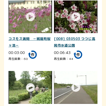
コスモス満開 －城端町桜
[008] 030503 つつじ高
ヶ池－
岡市水道公園
00:03:00
00:06:43
再生回数：60
再生回数：44