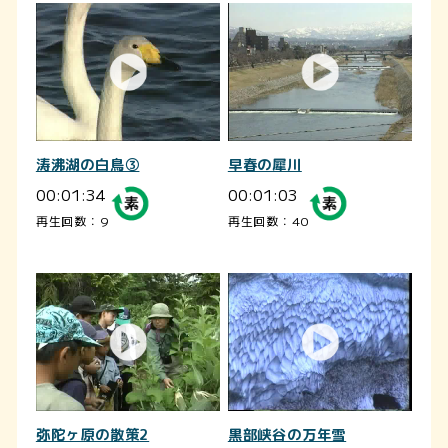
涛沸湖の白鳥③
早春の犀川
00:01:34
00:01:03
再生回数：9
再生回数：40
弥陀ヶ原の散策2
黒部峡谷の万年雪