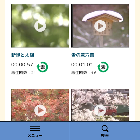
新緑と太陽
雪の兼六園
00:00:57
00:01:01
再生回数：21
再生回数：16
メニュー
検索
紅葉
桜の花吹雪