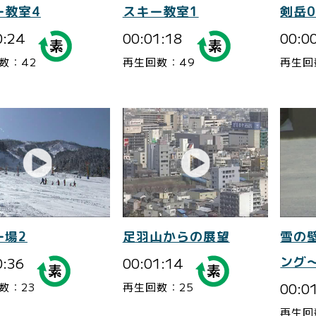
ー教室4
スキー教室1
剣岳0
0:24
00:01:18
00:0
数：42
再生回数：49
再生回
ー場2
足羽山からの展望
雪の
0:36
00:01:14
ング
00:0
数：23
再生回数：25
再生回