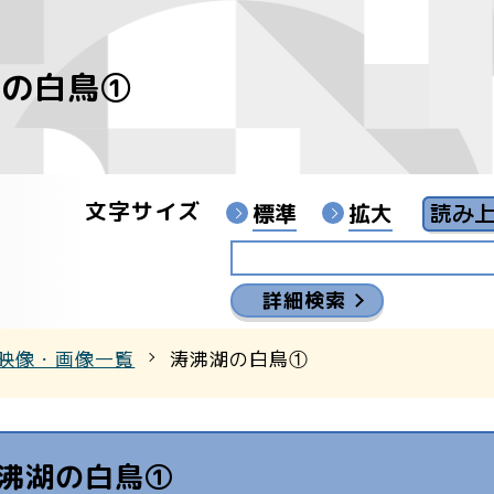
湖の白鳥①
像
ンターYouTubeチャンネル
文字サイズ
標準
拡大
詳細検索
映像・画像一覧
涛沸湖の白鳥①
沸湖の白鳥①