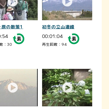
ヶ原の散策1
初冬の立山連峰
0:54
00:01:04
数：30
再生回数：94