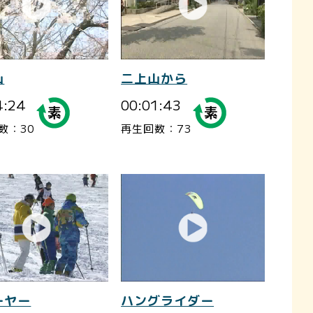
山
二上山から
4:24
00:01:43
数：30
再生回数：73
ーヤー
ハングライダー