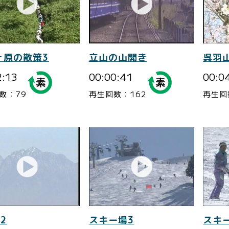
ヶ原の散策3
立山の山開き
呉羽
2:13
00:00:41
00:0
数：79
再生回数：162
再生回
2
スキー場3
スキ