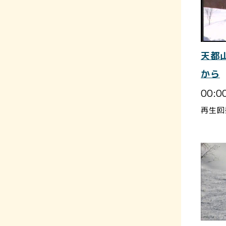
天都
から
00:0
再生回