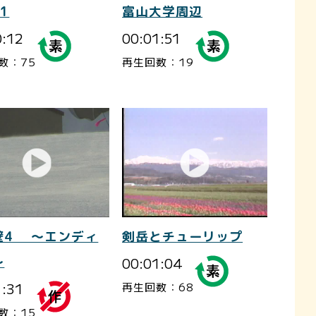
1
富山大学周辺
0:12
00:01:51
数：75
再生回数：19
壁4 ～エンディ
剣岳とチューリップ
～
00:01:04
1:31
再生回数：68
数：15