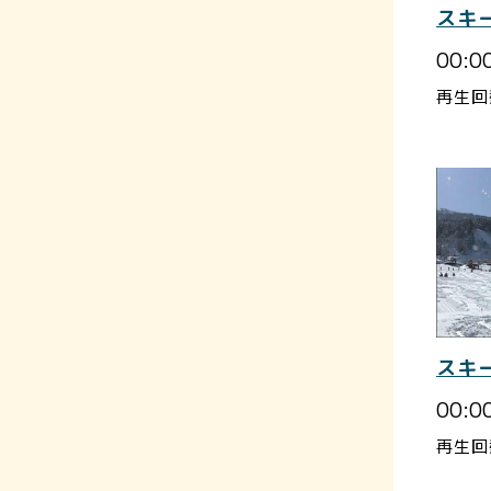
スキ
00:0
再生回
スキ
00:0
再生回