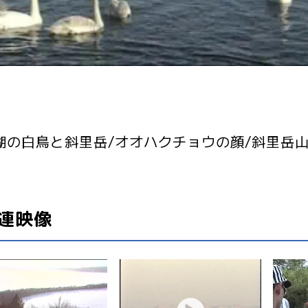
湖の白鳥と斜里岳/オオハクチョウの顔/斜里岳山
連映像