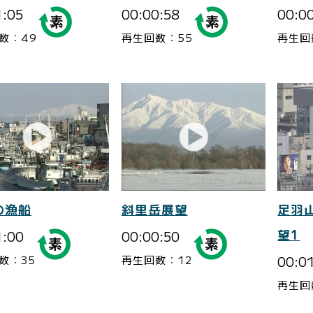
1:05
00:00:58
00:0
数：49
再生回数：55
再生回
の漁船
斜里岳展望
足羽
1:00
00:00:50
望1
00:0
数：35
再生回数：12
再生回