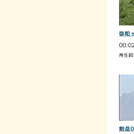
弥陀
00:0
再生回
剣岳0