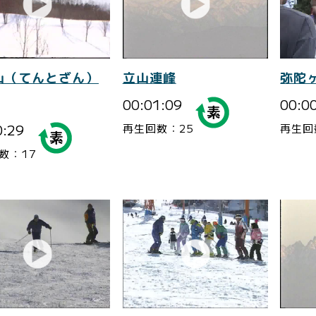
山（てんとざん）
立山連峰
弥陀
00:01:09
00:0
0:29
再生回数：25
再生回
数：17