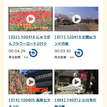
[332] 100416 にゅうぜ
[471] 120419 太閤山ラ
んフラワーロード2010
ンドの桜
00:04:29
00:03:30
再生回数：59
再生回数：34
[374] 100805 高岡七夕
[493] 140312 小川寺の
まつり
獅子舞