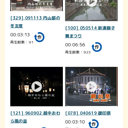
[329] 091113 内山邸の
冬支度
[100] 050514 新湊獅子
00:03:13
舞まつり
再生回数：91
00:06:56
再生回数：923
[121] 960902 越中おわ
[078] 040619 御印祭
ら風の盆
00:03:10