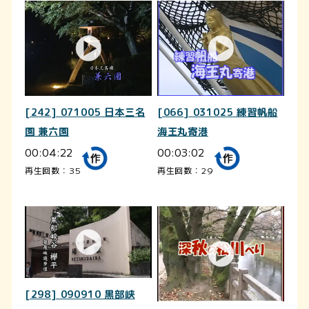
[242] 071005 日本三名
[066] 031025 練習帆船
園 兼六園
海王丸寄港
00:04:22
00:03:02
再生回数：35
再生回数：29
[298] 090910 黒部峡