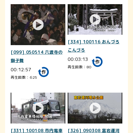
[334] 100116 おんづろ
こんづろ
[099] 050514 六渡寺の
00:03:13
獅子舞
再生回数：80
00:12:57
再生回数：625
[331] 100108 市内電車
[326] 090308 富岩運河