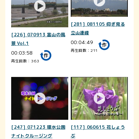
[281] 081105 仰ぎ見る
立山連峰
[226] 070913 富山の風
00:04:49
景 Vol.1
再生回数：211
00:03:58
再生回数：363
[247] 071223 環水公園
[117] 060615 花しょう
ナイトクルージング
ぶ