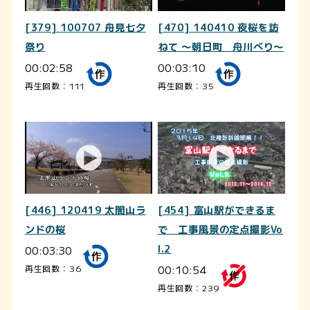
[379] 100707 舟見七夕
[470] 140410 夜桜を訪
祭り
ねて ～朝日町 舟川べり～
00:02:58
00:03:10
再生回数：111
再生回数：35
[446] 120419 太閤山ラ
[454] 富山駅ができるま
ンドの桜
で 工事風景の定点撮影Vo
00:03:30
l.2
00:10:54
再生回数：36
再生回数：239