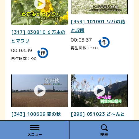
[353] 101001 ソバの花
と収穫
[317] 030810 ６万本の
00:03:37
ヒマワリ
再生回数：100
00:03:39
再生回数：90
[343] 100609 麦の秋
[296] 051023 ど～んと
00:03:25
利賀の山祭り
00:04:59
再生回数：49
メニュー
検索