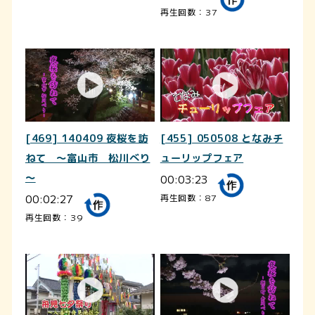
再生回数：37
[469] 140409 夜桜を訪
[455] 050508 となみチ
ねて ～富山市 松川べり
ューリップフェア
～
00:03:23
00:02:27
再生回数：87
再生回数：39