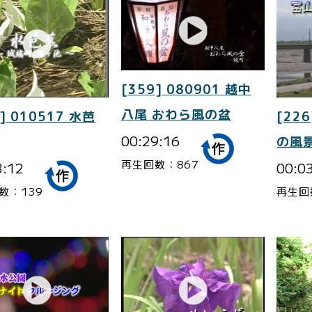
[359] 080901 越中
八尾 おわら風の盆
] 010517 水芭
[226
00:29:16
の風景
再生回数：867
3:12
00:0
数：139
再生回