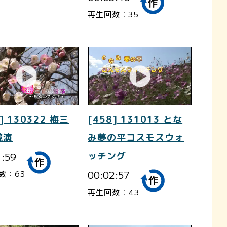
再生回数：35
] 130322 梅三
[458] 131013 とな
競演
み夢の平コスモスウォ
1:59
ッチング
00:02:57
数：63
再生回数：43