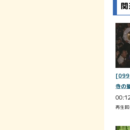
関
[099
寺の
00:1
再生回