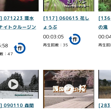
] 071223 環水
[117] 060615 花し
[136
 ナイトクルージン
ょうぶ
の滝
00:03:05
00:0
5:58
再生回数：35
再生回
数：47
] 090110 森閑
[283