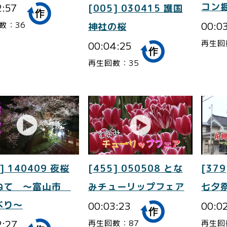
2:57
コン
[005] 030415 護国
00:0
数：36
神社の桜
再生回
00:04:25
再生回数：35
] 140409 夜桜
[455] 050508 とな
[379
ねて ～富山市
みチューリップフェア
七夕
べり～
00:03:23
00:0
2:27
再生回数：87
再生回