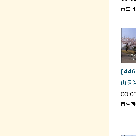
再生回
[446
山ラ
00:0
再生回