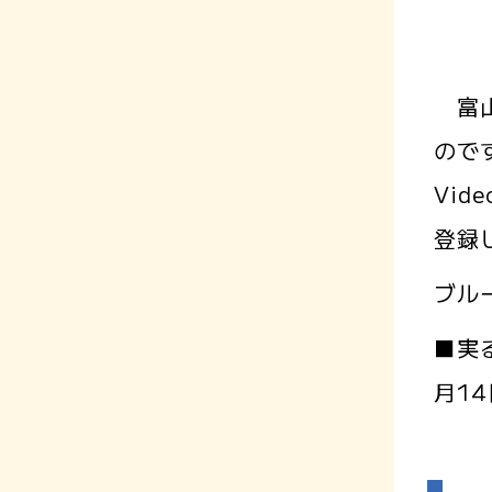
富山
ので
Vi
登録
ブル
■実
月1