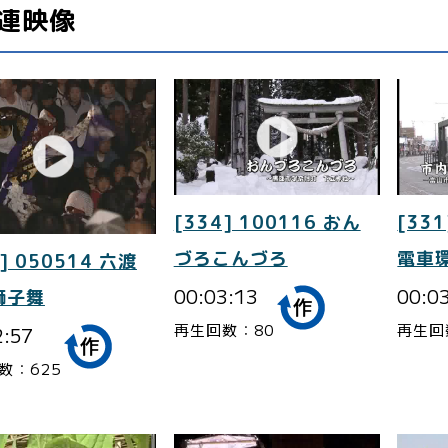
連映像
[334] 100116 おん
[331
づろこんづろ
電車
] 050514 六渡
00:03:13
00:0
獅子舞
再生回数：80
再生回
2:57
数：625