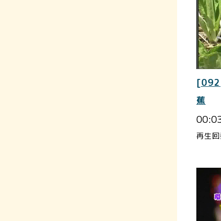
[092
蕉
00:0
再生回