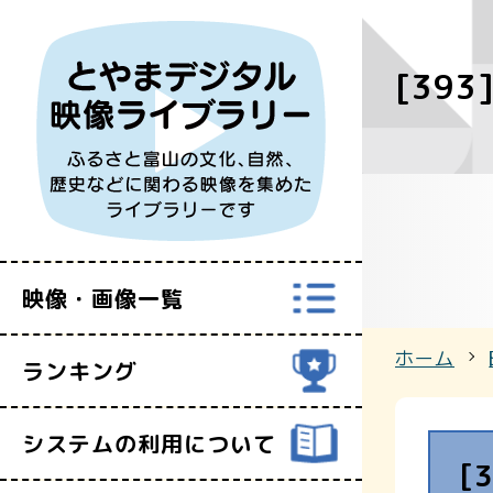
[39
すべての映
富山県映像セ
映像・画像一覧
ホーム
ランキング
システムの利用について
[