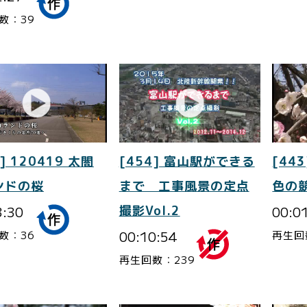
数：39
] 120419 太閤
[454] 富山駅ができる
[443
ンドの桜
まで 工事風景の定点
色の
3:30
撮影Vol.2
00:0
00:10:54
数：36
再生回
再生回数：239