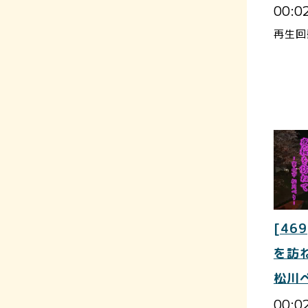
00:0
再生回
[469
を訪
松川
00:0