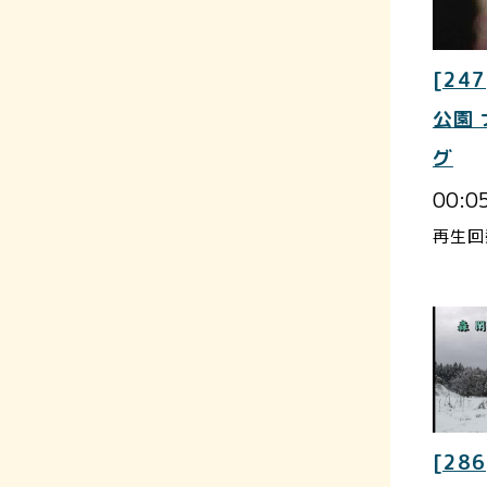
[247
公園
グ
00:0
再生回
[286