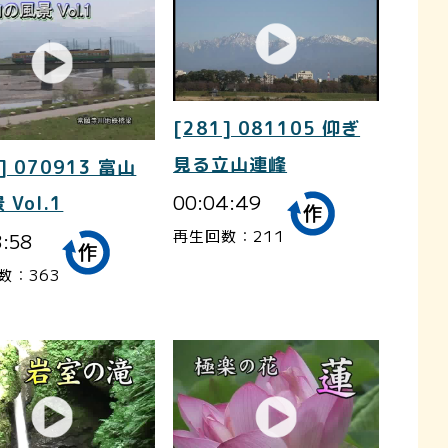
[281] 081105 仰ぎ
見る立山連峰
] 070913 富山
00:04:49
 Vol.1
再生回数：211
3:58
数：363