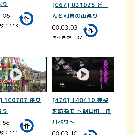
掘り
[067] 031025 どー
3:06
んと利賀の山祭り
数：113
00:03:03
再生回数：37
] 100707 舟見
[470] 140410 夜桜
祭り
を訪ねて ～朝日町 舟
2:58
川べり～
00:03:10
数：111