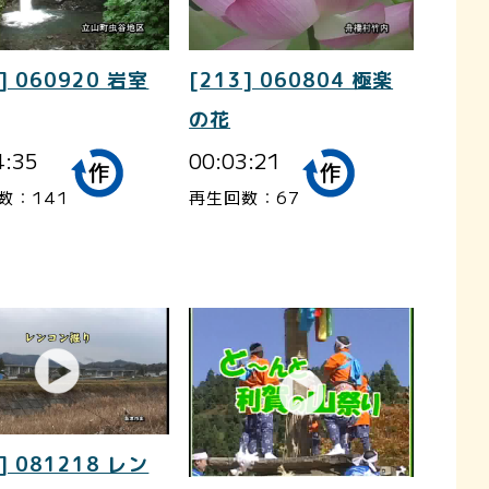
] 060920 岩室
[213] 060804 極楽
の花
4:35
00:03:21
数：141
再生回数：67
] 081218 レン