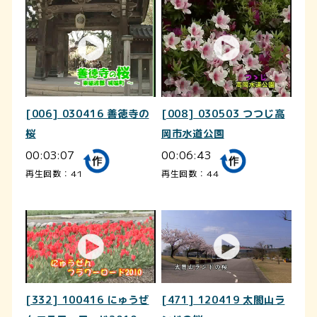
[006] 030416 善徳寺の
[008] 030503 つつじ高
桜
岡市水道公園
00:03:07
00:06:43
再生回数：41
再生回数：44
[332] 100416 にゅうぜ
[471] 120419 太閤山ラ