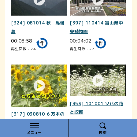
[324] 081014 秋 馬場
[397] 110414 富山県中
島
央植物園
00:03:58
00:04:02
再生回数：74
再生回数：27
[353] 101001 ソバの花
と収穫
[317] 030810 ６万本の
00:03:37
ヒマワリ
再生回数：100
00:03:39
メニュー
検索