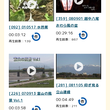
[359] 080901 越中八尾
おわら風の盆
[092] 010517 水芭蕉
00:29:16
00:03:12
再生回数：867
再生回数：139
[281] 081105 仰ぎ見る
立山連峰
[226] 070913 富山の風
00:04:49
景 Vol.1
再生回数：211
00:03:58