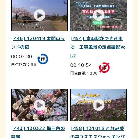
[446] 120419 太閤山ラ
[454] 富山駅ができるま
ンドの桜
で 工事風景の定点撮影Vo
00:03:30
l.2
00:10:54
再生回数：36
再生回数：239
[443] 130322 梅三色の
[458] 131013 となみ夢
競演
の平コスモスウォッチング