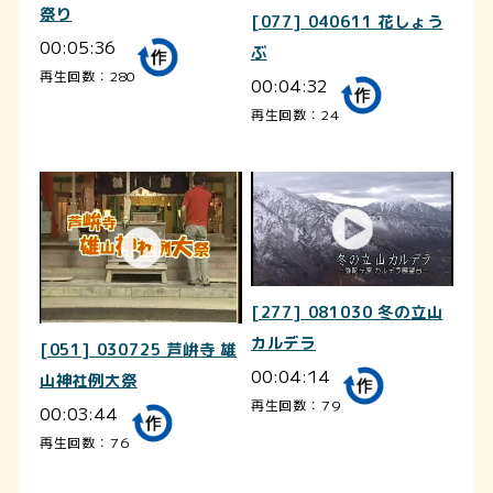
祭り
[077] 040611 花しょう
00:05:36
ぶ
再生回数：280
00:04:32
再生回数：24
[277] 081030 冬の立山
カルデラ
[051] 030725 芦峅寺 雄
00:04:14
山神社例大祭
再生回数：79
00:03:44
再生回数：76