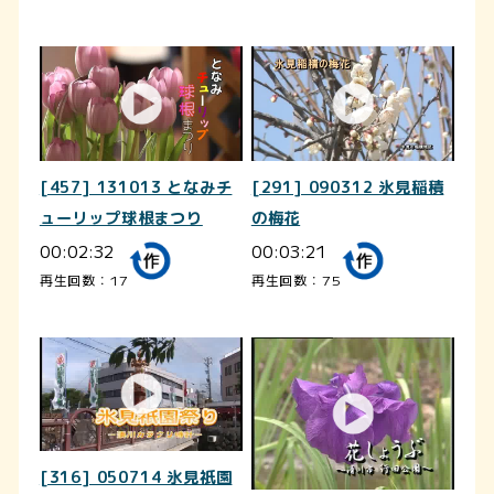
[457] 131013 となみチ
[291] 090312 氷見稲積
ューリップ球根まつり
の梅花
00:02:32
00:03:21
再生回数：17
再生回数：75
[316] 050714 氷見祇園