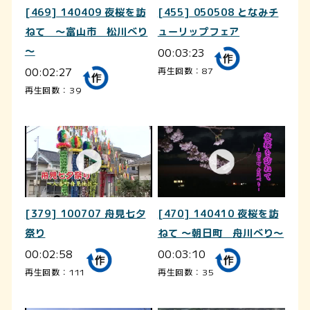
[469] 140409 夜桜を訪
[455] 050508 となみチ
ねて ～富山市 松川べり
ューリップフェア
～
00:03:23
00:02:27
再生回数：87
再生回数：39
[379] 100707 舟見七夕
[470] 140410 夜桜を訪
祭り
ねて ～朝日町 舟川べり～
00:02:58
00:03:10
再生回数：111
再生回数：35