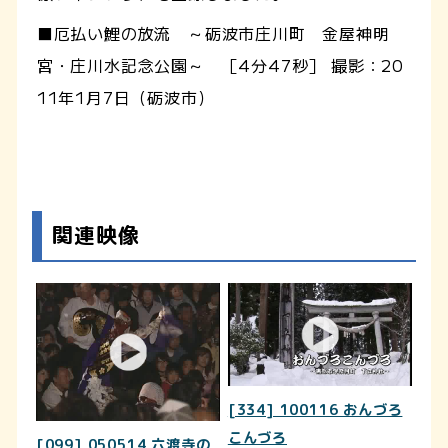
■厄払い鯉の放流 ～砺波市庄川町 金屋神明
宮・庄川水記念公園～ ［4分47秒］ 撮影：20
11年1月7日（砺波市）
関連映像
[334] 100116 おんづろ
こんづろ
[099] 050514 六渡寺の