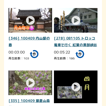
[346] 100409 内山邸の
[278] 081105 トロッコ
春
電車で行く 紅葉の黒部峡谷
00:03:00
00:05:22
再生回数：103
再生回数：186
[335] 100409 猿倉山森