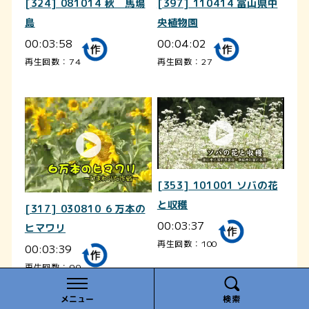
[324] 081014 秋 馬場
[397] 110414 富山県中
島
央植物園
00:03:58
00:04:02
再生回数：74
再生回数：27
[353] 101001 ソバの花
と収穫
[317] 030810 ６万本の
00:03:37
ヒマワリ
再生回数：100
00:03:39
再生回数：90
メニュー
検索