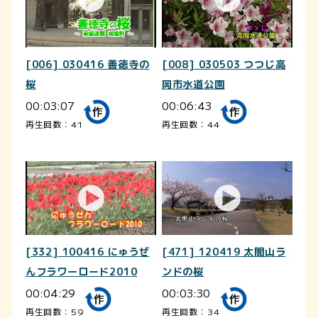
[006] 030416 善徳寺の
[008] 030503 つつじ高
桜
岡市水道公園
00:03:07
00:06:43
再生回数：41
再生回数：44
[332] 100416 にゅうぜ
[471] 120419 太閤山ラ
んフラワーロード2010
ンドの桜
00:04:29
00:03:30
再生回数：59
再生回数：34