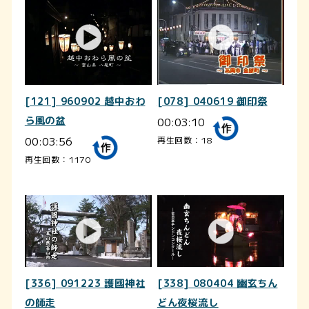
[121] 960902 越中おわ
[078] 040619 御印祭
ら風の盆
00:03:10
00:03:56
再生回数：18
再生回数：1170
[336] 091223 護國神社
[338] 080404 幽玄ちん
の師走
どん夜桜流し