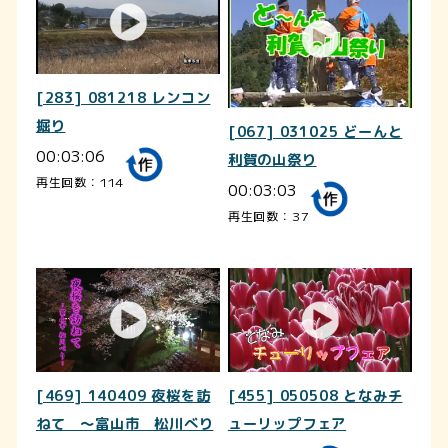
[283] 081218 レンコン
掘り
[067] 031025 どーんと
00:03:06
利賀の山祭り
再生回数：114
00:03:03
再生回数：37
[469] 140409 夜桜を訪
[455] 050508 となみチ
ねて ～富山市 松川べり
ューリップフェア