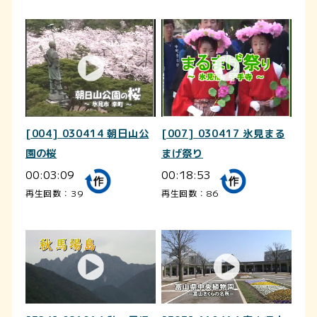
[004] 030414 朝日山公
[007] 030417 氷見まる
園の桜
まげ祭り
00:03:09
00:18:53
再生回数：39
再生回数：86