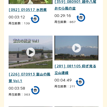
[359] 080901 越中八尾
おわら風の盆
[092] 010517 水芭蕉
00:29:16
00:03:12
再生回数：867
再生回数：139
[281] 081105 仰ぎ見る
立山連峰
[226] 070913 富山の風
00:04:49
景 Vol.1
再生回数：211
00:03:58
再生回数：363