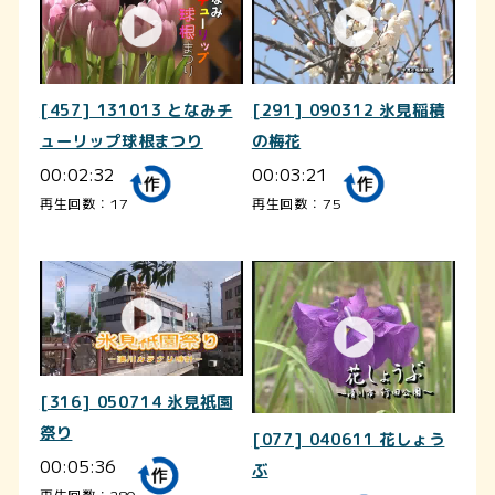
[457] 131013 となみチ
[291] 090312 氷見稲積
ューリップ球根まつり
の梅花
00:02:32
00:03:21
再生回数：17
再生回数：75
[316] 050714 氷見祇園
祭り
[077] 040611 花しょう
00:05:36
ぶ
再生回数：280