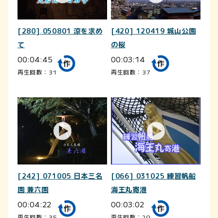
[280] 050801 涼を求め
[420] 120419 城山公園
て
の桜
00:04:45
00:03:14
再生回数：31
再生回数：37
[242] 071005 日本三名
[066] 031025 練習帆船
園 兼六園
海王丸寄港
00:04:22
00:03:02
再生回数：35
再生回数：29