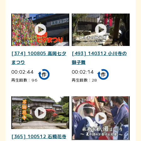
[374] 100805 高岡七夕
[493] 140312 小川寺の
まつり
獅子舞
00:02:44
00:02:14
再生回数：96
再生回数：28
[365] 100512 石楠花寺