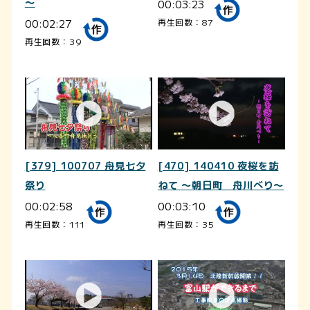
～
00:03:23
00:02:27
再生回数：87
再生回数：39
[379] 100707 舟見七夕
[470] 140410 夜桜を訪
祭り
ねて ～朝日町 舟川べり～
00:02:58
00:03:10
再生回数：111
再生回数：35