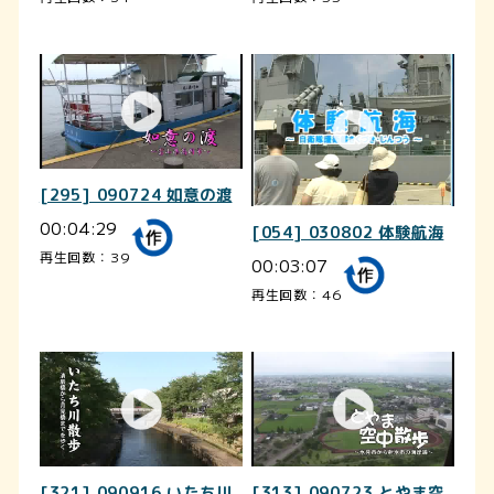
[295] 090724 如意の渡
00:04:29
[054] 030802 体験航海
再生回数：39
00:03:07
再生回数：46
[321] 090916 いたち川
[313] 090723 とやま空