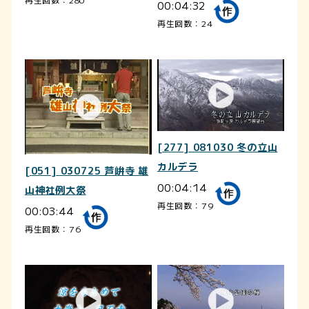
00:04:32
再生回数：24
[277] 081030 冬の立山
カルデラ
[051] 030725 芦峅寺 雄
00:04:14
山神社例大祭
再生回数：79
00:03:44
再生回数：76