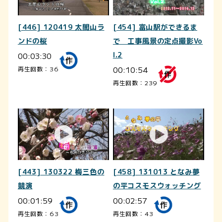
[446] 120419 太閤山ラ
[454] 富山駅ができるま
ンドの桜
で 工事風景の定点撮影Vo
00:03:30
l.2
00:10:54
再生回数：36
再生回数：239
[443] 130322 梅三色の
[458] 131013 となみ夢
競演
の平コスモスウォッチング
00:01:59
00:02:57
再生回数：63
再生回数：43