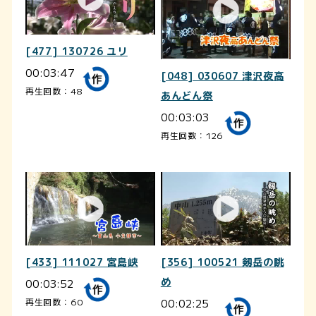
[477] 130726 ユリ
00:03:47
[048] 030607 津沢夜高
再生回数：48
あんどん祭
00:03:03
再生回数：126
[433] 111027 宮島峡
[356] 100521 剱岳の眺
00:03:52
め
00:02:25
再生回数：60