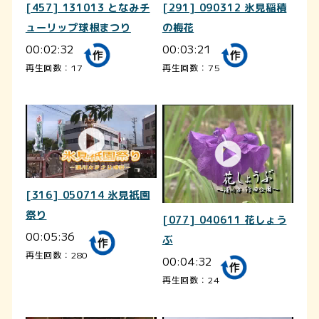
[457] 131013 となみチ
[291] 090312 氷見稲積
ューリップ球根まつり
の梅花
00:02:32
00:03:21
再生回数：17
再生回数：75
[316] 050714 氷見祇園
祭り
[077] 040611 花しょう
00:05:36
ぶ
再生回数：280
00:04:32
再生回数：24