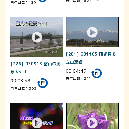
再生回数：867
再生回数：139
[281] 081105 仰ぎ見る
立山連峰
[226] 070913 富山の風
00:04:49
景 Vol.1
再生回数：211
00:03:58
再生回数：363