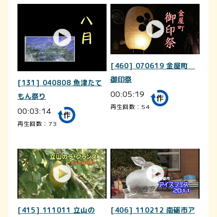
[460] 070619 金屋町
御印祭
[131] 040808 魚津たて
00:05:19
もん祭り
再生回数：54
00:03:14
再生回数：73
[415] 111011 立山の
[406] 110212 南砺市ア