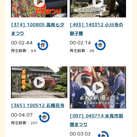
[374] 100805 高岡七夕
[493] 140312 小川寺の
まつり
獅子舞
00:02:44
00:02:14
再生回数：96
再生回数：28
[365] 100512 石楠花寺
00:04:07
[097] 040714 氷見市祇
再生回数：207
園まつり
00:03:03