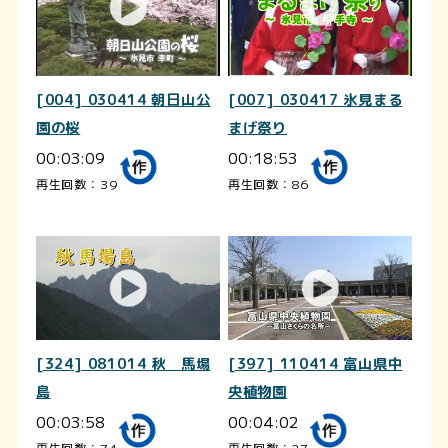
[004] 030414 朝日山公
[007] 030417 氷見まる
園の桜
まげ祭り
00:03:09
00:18:53
再生回数：39
再生回数：86
[324] 081014 秋 馬場
[397] 110414 富山県中
島
央植物園
00:03:58
00:04:02
再生回数：74
再生回数：27