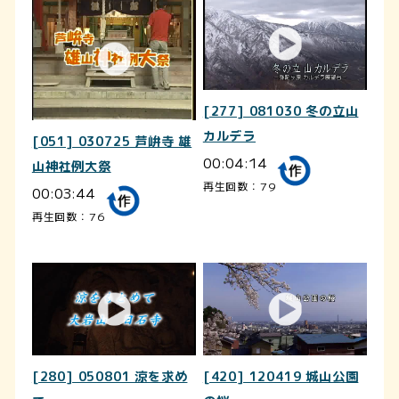
[277] 081030 冬の立山
カルデラ
[051] 030725 芦峅寺 雄
00:04:14
山神社例大祭
再生回数：79
00:03:44
再生回数：76
[280] 050801 涼を求め
[420] 120419 城山公園