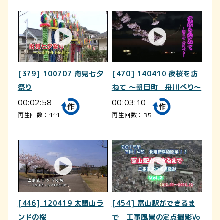
[379] 100707 舟見七夕
[470] 140410 夜桜を訪
祭り
ねて ～朝日町 舟川べり～
00:02:58
00:03:10
再生回数：111
再生回数：35
[446] 120419 太閤山ラ
[454] 富山駅ができるま
ンドの桜
で 工事風景の定点撮影Vo