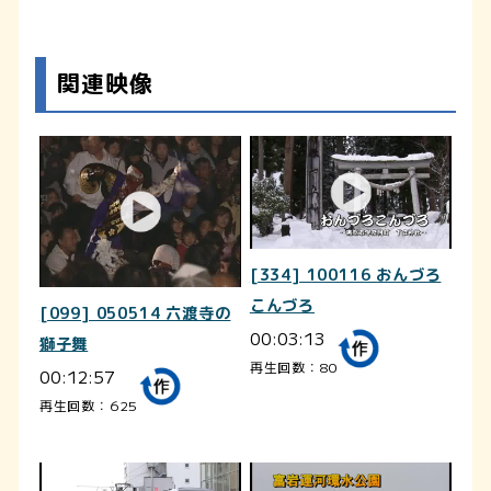
関連映像
[334] 100116 おんづろ
こんづろ
[099] 050514 六渡寺の
00:03:13
獅子舞
再生回数：80
00:12:57
再生回数：625