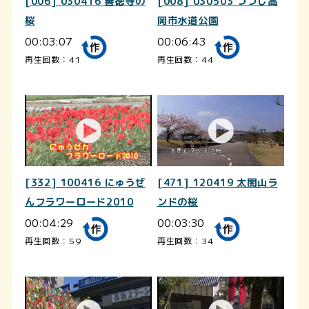
[006] 030416 善徳寺の
[008] 030503 つつじ高
桜
岡市水道公園
00:03:07
00:06:43
再生回数：41
再生回数：44
[332] 100416 にゅうぜ
[471] 120419 太閤山ラ
んフラワーロード2010
ンドの桜
00:04:29
00:03:30
再生回数：59
再生回数：34