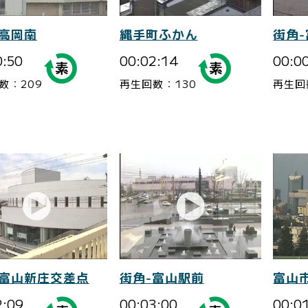
-高岡南
縄手町ふかん
街角
0:50
00:02:14
00:0
数：209
再生回数：130
再生回
-富山新庄交差点
街角-富山駅前
富山
2:09
00:03:00
00:0