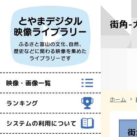
街角-
すべての映
富山県映像セ
映像・画像一覧
ホーム
ランキング
システムの利用について
街