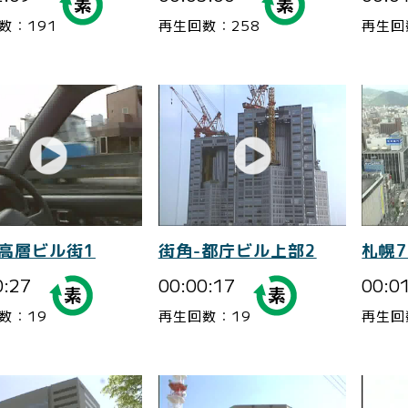
数：191
再生回数：258
再生回
-高層ビル街1
街角-都庁ビル上部2
札幌
0:27
00:00:17
00:0
数：19
再生回数：19
再生回