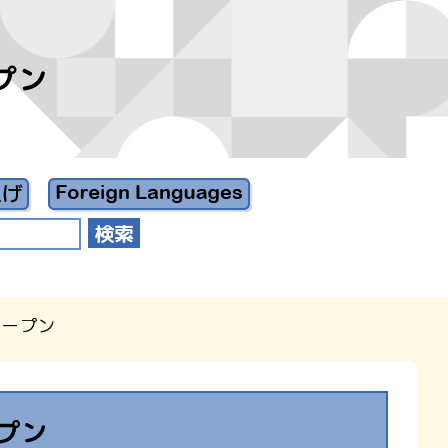
プン
オープン
プン