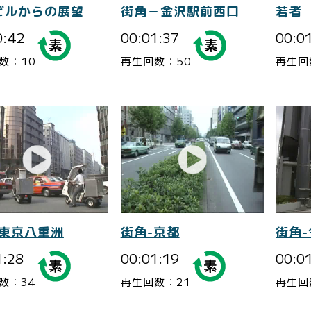
ビルからの展望
街角－金沢駅前西口
若者
0:42
00:01:37
00:0
数：10
再生回数：50
再生回
-東京八重洲
街角-京都
街角-
1:28
00:01:19
00:0
数：34
再生回数：21
再生回