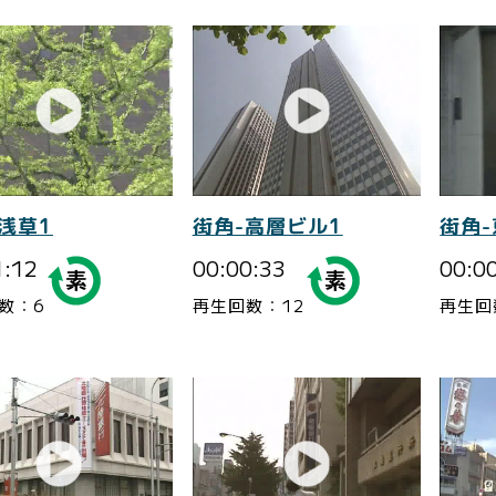
浅草1
街角-高層ビル1
街角-
1:12
00:00:33
00:0
数：6
再生回数：12
再生回