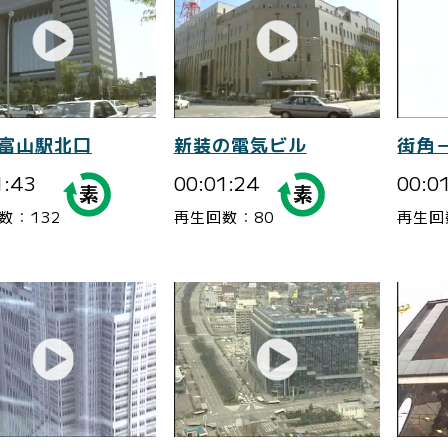
-富山駅北口
新装の電気ビル
街角
1:43
00:01:24
00:0
数：132
再生回数：80
再生回