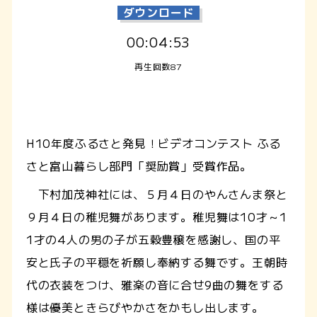
ダウンロード
00:04:53
再生回数87
H10年度ふるさと発見！ビデオコンテスト ふる
さと富山暮らし部門「奨励賞」受賞作品。
下村加茂神社には、５月４日のやんさんま祭と
９月４日の稚児舞があります。稚児舞は10才～1
1才の4人の男の子が五穀豊穣を感謝し、国の平
安と氏子の平穏を祈願し奉納する舞です。王朝時
代の衣装をつけ、雅楽の音に合せ9曲の舞をする
様は優美ときらびやかさをかもし出します。