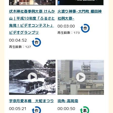
伏木神社春季例大祭 けんか
火渡り神事-大門町 櫛田神
山｜平成10年度「ふるさと
社例大祭-
発見！ビデオコンテスト」
00:03:00
ビデオグランプリ
再生回数：173
00:04:52
再生回数：127
宇奈月愛本橋 大蛇まつり
街角-高岡南
00:05:21
00:00:50