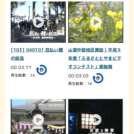
[103] 040107 厄払い鯉
山室中部地区探訪｜平成９
の放流
年度「ふるさととやまビデ
00:03:11
オコンテスト」奨励賞
00:03:03
再生回数：36
再生回数：18