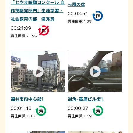
「とやま映像コンクール 自
ら風の盆
作視聴覚部門」生涯学習・
00:03:51
社会教育の部 優秀賞
再生回数：38
00:21:09
再生回数：199
福井市内中心部1
街角-高層ビル街1
00:01:10
00:00:27
再生回数：35
再生回数：19