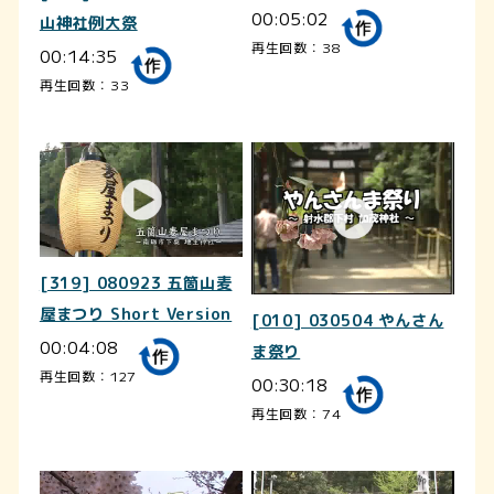
00:05:02
山神社例大祭
再生回数：38
00:14:35
再生回数：33
[319] 080923 五箇山麦
屋まつり Short Version
[010] 030504 やんさん
00:04:08
ま祭り
再生回数：127
00:30:18
再生回数：74