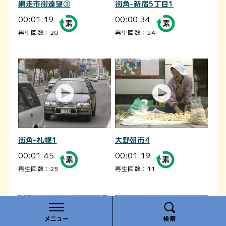
網走市街遠望①
街角-新宿5丁目1
00:01:19
00:00:34
再生回数：20
再生回数：24
街角-札幌1
大野朝市4
00:01:45
00:01:19
再生回数：25
再生回数：11
メニュー
検索