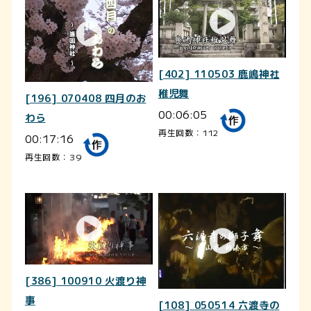
[402] 110503 鹿嶋神社
稚児舞
[196] 070408 四月のお
00:06:05
わら
再生回数：112
00:17:16
再生回数：39
[386] 100910 火渡り神
事
[108] 050514 六渡寺の