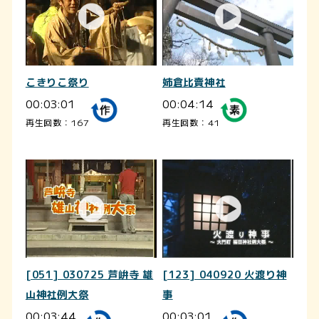
こきりこ祭り
姉倉比賣神社
00:03:01
00:04:14
再生回数：167
再生回数：41
[051] 030725 芦峅寺 雄
[123] 040920 火渡り神
山神社例大祭
事
00:03:44
00:03:01