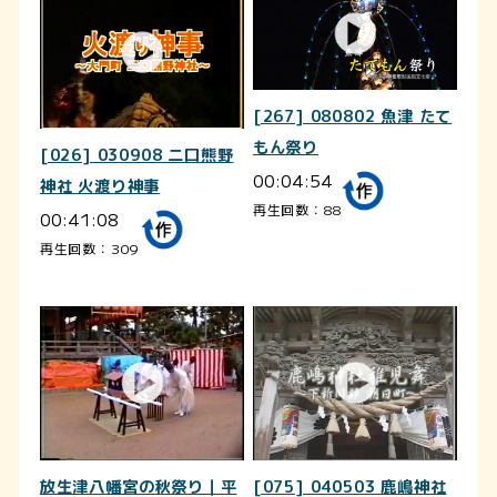
[267] 080802 魚津 たて
もん祭り
[026] 030908 二口熊野
00:04:54
神社 火渡り神事
再生回数：88
00:41:08
再生回数：309
放生津八幡宮の秋祭り｜平
[075] 040503 鹿嶋神社