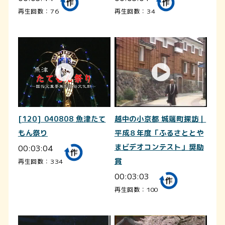
再生回数：76
再生回数：34
[120] 040808 魚津たて
越中の小京都 城端町探訪｜
もん祭り
平成８年度「ふるさととや
00:03:04
まビデオコンテスト」奨励
賞
再生回数：334
00:03:03
再生回数：100