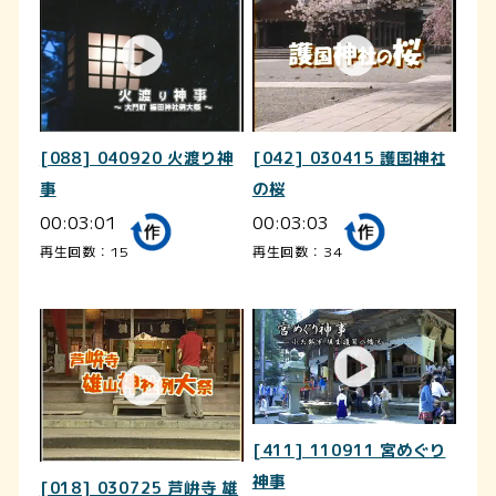
[088] 040920 火渡り神
[042] 030415 護国神社
事
の桜
00:03:01
00:03:03
再生回数：15
再生回数：34
[411] 110911 宮めぐり
神事
[018] 030725 芦峅寺 雄