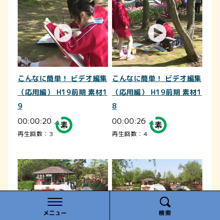
こんなに簡単！ ビデオ編集
こんなに簡単！ ビデオ編集
（応用編） H19前期 素材1
（応用編） H19前期 素材1
9
8
00:00:20
00:00:26
再生回数：3
再生回数：4
メニュー
検索