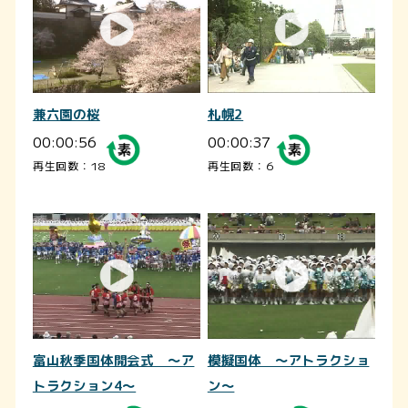
兼六園の桜
札幌2
00:00:56
00:00:37
再生回数：18
再生回数：6
富山秋季国体開会式 ～ア
模擬国体 ～アトラクショ
トラクション4～
ン～