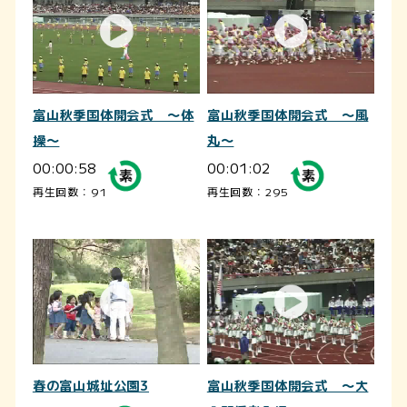
富山秋季国体開会式 ～体
富山秋季国体開会式 ～風
操～
丸～
00:00:58
00:01:02
再生回数：91
再生回数：295
春の富山城址公園3
富山秋季国体開会式 ～大