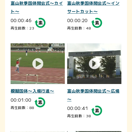
富山秋季国体開会式～カイ
富山秋季国体開会式～イン
ト～
サートカット～
00:00:46
00:00:20
再生回数：23
再生回数：48
模擬国体～入場行進～
富山秋季国体開会式～広場
00:01:00
～
00:00:41
再生回数：88
再生回数：38