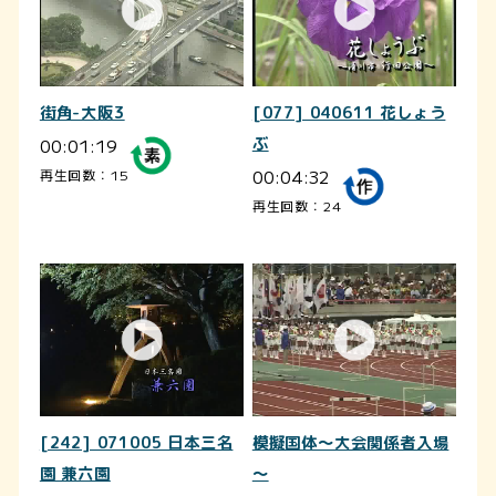
街角-大阪3
[077] 040611 花しょう
00:01:19
ぶ
00:04:32
再生回数：15
再生回数：24
[242] 071005 日本三名
模擬国体～大会関係者入場
園 兼六園
～