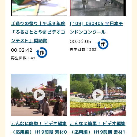
手造りの祭り｜平成９年度
[109] 030405 全日本チ
「ふるさととやまビデオコ
ンドンコンクール
ンテスト」奨励賞
00:06:05
00:02:42
再生回数：232
再生回数：41
こんなに簡単！ ビデオ編集
こんなに簡単！ ビデオ編集
（応用編） H19前期 素材0
（応用編） H19前期 素材1