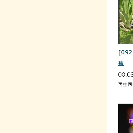
[092
蕉
00:0
再生回