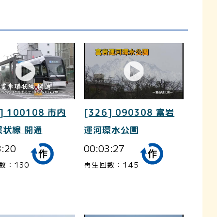
] 100108 市内
[326] 090308 富岩
環状線 開通
運河環水公園
3:20
00:03:27
数：130
再生回数：145