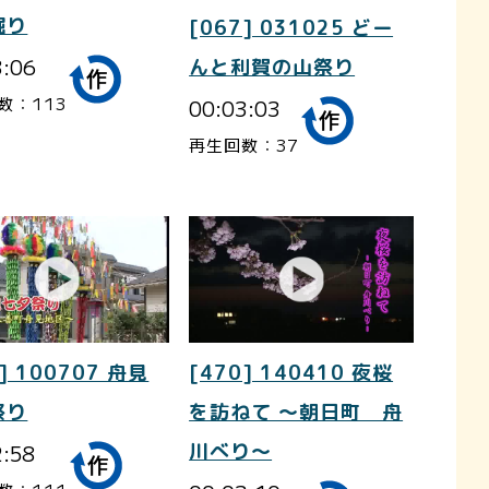
掘り
[067] 031025 どー
3:06
んと利賀の山祭り
数：113
00:03:03
再生回数：37
] 100707 舟見
[470] 140410 夜桜
祭り
を訪ねて ～朝日町 舟
2:58
川べり～