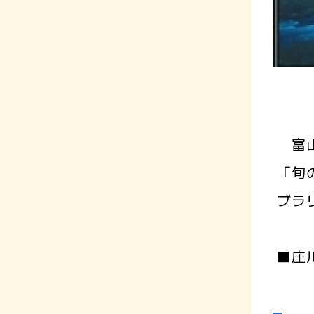
富山
「旬
ブラ
■庄