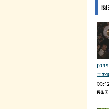
関
[099
寺の
00:1
再生回