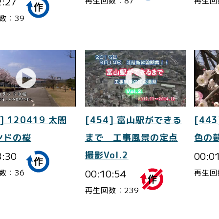
2:27
再生回数：87
再生回
数：39
] 120419 太閤
[454] 富山駅ができる
[443
ンドの桜
まで 工事風景の定点
色の
3:30
撮影Vol.2
00:0
00:10:54
数：36
再生回
再生回数：239