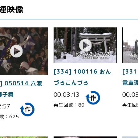
連映像
[334] 100116 おん
[331
づろこんづろ
電車
] 050514 六渡
00:03:13
00:0
獅子舞
再生回数：80
再生回
2:57
数：625