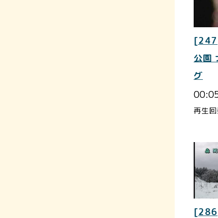
[247
公園
グ
00:0
再生回
[286