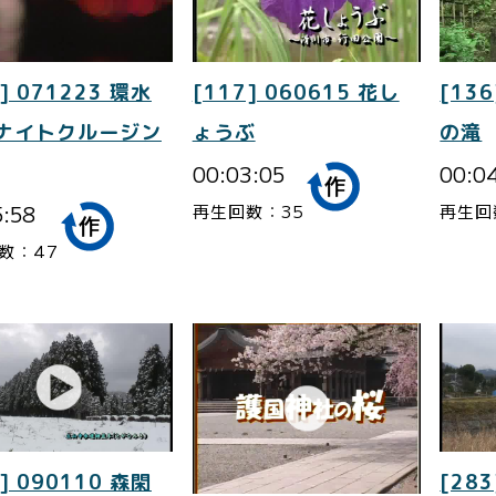
] 071223 環水
[117] 060615 花し
[136
 ナイトクルージン
ょうぶ
の滝
00:03:05
00:0
5:58
再生回数：35
再生回
数：47
] 090110 森閑
[283