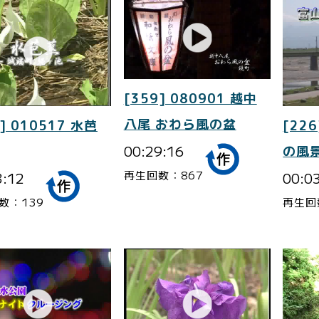
[359] 080901 越中
八尾 おわら風の盆
] 010517 水芭
[226
00:29:16
の風景
再生回数：867
3:12
00:0
数：139
再生回