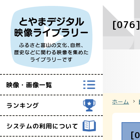
[076
すべての映
富山県映像セ
映像・画像一覧
ホーム
ランキング
システムの利用について
[