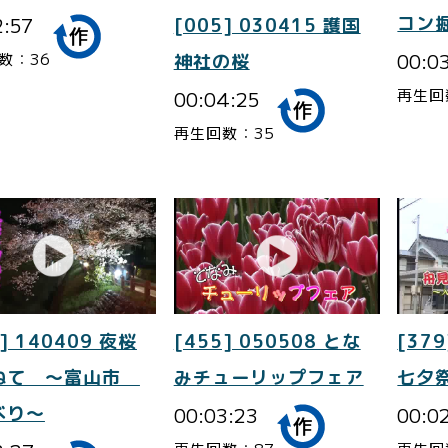
2:57
コン
[005] 030415 護国
00:0
数：36
神社の桜
再生回
00:04:25
再生回数：35
] 140409 夜桜
[455] 050508 とな
[379
ねて ～富山市
みチューリップフェア
七夕
べり～
00:03:23
00:0