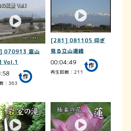
[281] 081105 仰ぎ
見る立山連峰
] 070913 富山
00:04:49
 Vol.1
再生回数：211
3:58
数：363