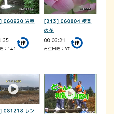
] 060920 岩室
[213] 060804 極楽
の花
4:35
00:03:21
数：141
再生回数：67
] 081218 レン