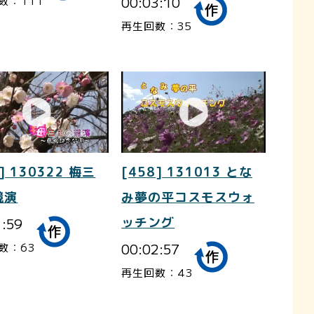
00:03:10
数：111
再生回数：35
] 130322 梅三
[458] 131013 とな
競演
み夢の平コスモスウォ
1:59
ッチング
00:02:57
数：63
再生回数：43