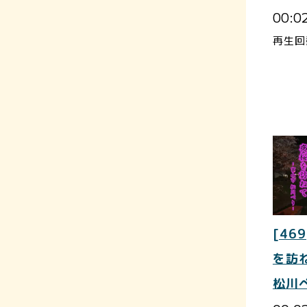
00:0
再生回
[469
を訪
松川