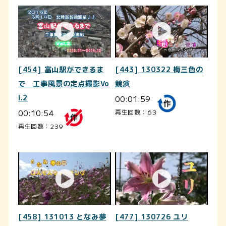
[454] 富山駅ができるま
[443] 130322 梅三色の
で 工事風景の定点撮影Vo
競演
l.2
00:01:59
00:10:54
再生回数：63
再生回数：239
[458] 131013 となみ夢
[477] 130726 ユリ