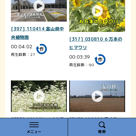
[397] 110414 富山県中
央植物園
[317] 030810 ６万本の
00:04:02
ヒマワリ
再生回数：27
00:03:39
再生回数：90
[353] 101001 ソバの花
[343] 100609 麦の秋
と収穫
00:03:25
メニュー
検索