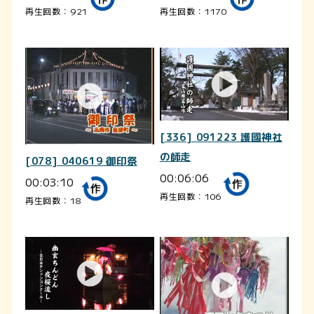
再生回数：921
再生回数：1170
[336] 091223 護國神社
の師走
[078] 040619 御印祭
00:06:06
00:03:10
再生回数：106
再生回数：18