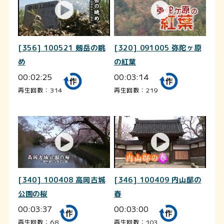
[356] 100521 剱岳の眺
[320] 091005 弥陀ヶ原
め
の紅葉
00:02:25
00:03:14
再生回数：314
再生回数：219
[340] 100408 高岡古城
[346] 100409 内山邸の
公園の桜
春
00:03:37
00:03:00
再生回数：68
再生回数：103