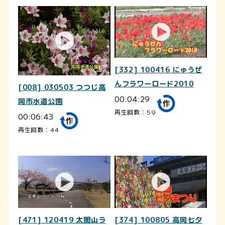
[332] 100416 にゅうぜ
んフラワーロード2010
[008] 030503 つつじ高
00:04:29
岡市水道公園
再生回数：59
00:06:43
再生回数：44
[471] 120419 太閤山ラ
[374] 100805 高岡七夕