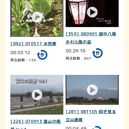
[359] 080901 越中八尾
おわら風の盆
[092] 010517 水芭蕉
00:29:16
00:03:12
再生回数：867
再生回数：139
[281] 081105 仰ぎ見る
立山連峰
[226] 070913 富山の風
00:04:49