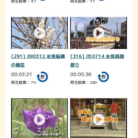
再生回数：47
再生回数：17
[291] 090312 氷見稲積
[316] 050714 氷見祇園
の梅花
祭り
00:03:21
00:05:36
再生回数：75
再生回数：280