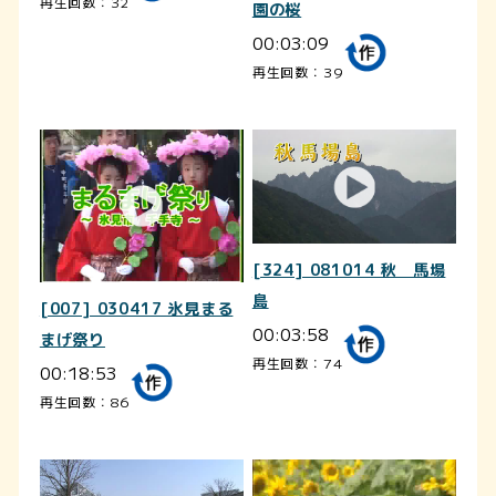
再生回数：32
園の桜
00:03:09
再生回数：39
[324] 081014 秋 馬場
島
[007] 030417 氷見まる
00:03:58
まげ祭り
再生回数：74
00:18:53
再生回数：86