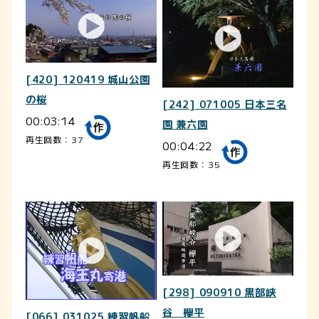
[420] 120419 城山公園
の桜
[242] 071005 日本三名
00:03:14
園 兼六園
再生回数：37
00:04:22
再生回数：35
[298] 090910 黒部峡
谷 欅平
[066] 031025 練習帆船