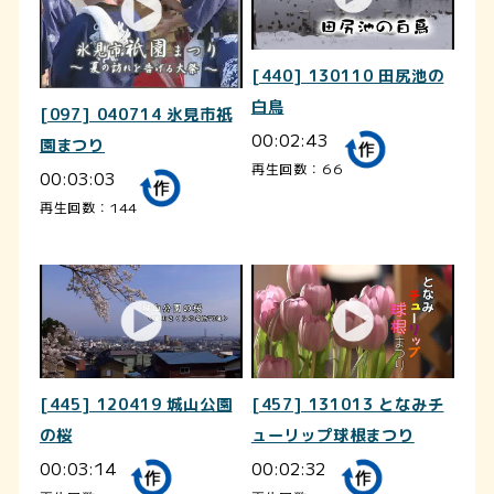
[440] 130110 田尻池の
白鳥
[097] 040714 氷見市祇
00:02:43
園まつり
再生回数：66
00:03:03
再生回数：144
[445] 120419 城山公園
[457] 131013 となみチ
の桜
ューリップ球根まつり
00:03:14
00:02:32