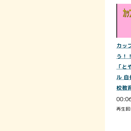
カッ
う！
「と
ル 
校教
00:0
再生回