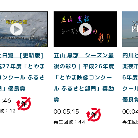
と白鷺 [更新版]
立山 黒部 シーズン最
内川
成27年度「とやま
後の彩り｜平成26年度
楽夜
コンクール ふるさ
「とやま映像コンクー
6年
門」優良賞
ル ふるさと部門」奨励
クー
1:46
賞
優良
00:05:15
00:0
数：12
再生回数：44
再生回