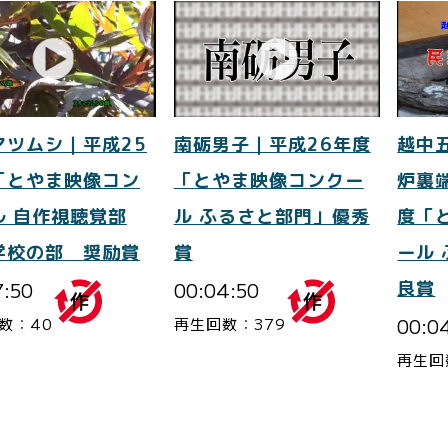
マツムシ｜平成25
南砺男子｜平成26年度
越中
「とやま映像コン
「とやま映像コンクー
炉裏
ル 自作視聴覚部
ル ふるさと部門」優秀
度「
学校の部 奨励賞
賞
ール
7:50
00:04:50
良賞
00:0
数：40
再生回数：379
再生回