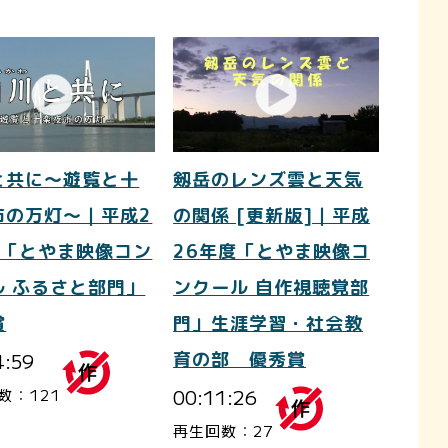
と共に～遊覧と十
剱岳のレンズ雲と天気
市の万灯～｜平成2
の関係 [更新版]｜平成
度「とやま映像コン
26年度「とやま映像コ
ル ふるさと部門」
ンクール 自作視聴覚部
賞
門」生涯学習・社会教
4:59
育の部 優秀賞
00:11:26
数：121
再生回数：27