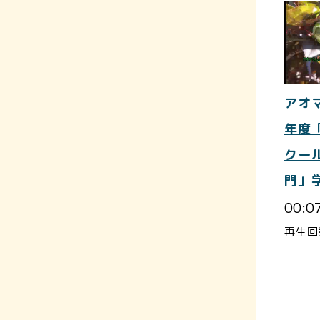
アオ
年度
クー
門」
00:0
再生回