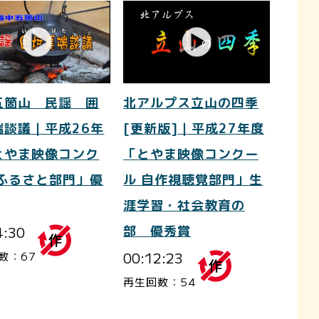
五箇山 民謡 囲
北アルプス立山の四季
端談議｜平成26年
[更新版]｜平成27年度
とやま映像コンク
「とやま映像コンクー
 ふるさと部門」優
ル 自作視聴覚部門」生
涯学習・社会教育の
4:30
部 優秀賞
00:12:23
数：67
再生回数：54