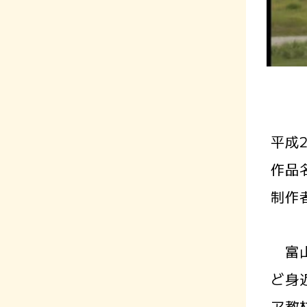
平成
作品
制作
富山
ど身
ア教