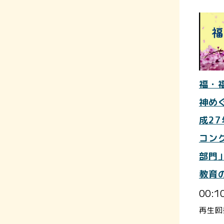
福・
神めぐ
成2
コン
部門
教育
00:1
再生回