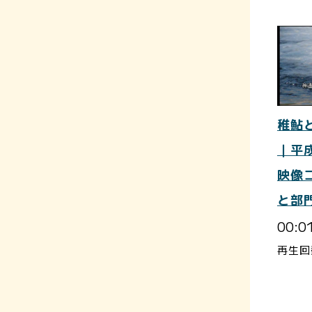
稚鮎
｜平
映像
と部
00:0
再生回