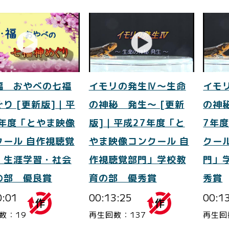
福 おやべの七福
イモリの発生Ⅳ～生命
イモ
り [更新版]｜平
の神秘 発生～ [更新
の神
7年度「とやま映像
版]｜平成27年度「と
7年
クール 自作視聴覚
やま映像コンクール 自
クー
」生涯学習・社会
作視聴覚部門」学校教
門」
の部 優良賞
育の部 優秀賞
秀賞
0:01
00:13:25
00:1
数：19
再生回数：137
再生回