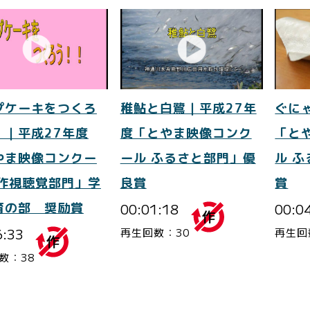
プケーキをつくろ
稚鮎と白鷺｜平成27年
ぐに
！｜平成27年度
度「とやま映像コンク
「と
やま映像コンクー
ール ふるさと部門」優
ル 
自作視聴覚部門」学
良賞
賞
育の部 奨励賞
00:01:18
00:0
6:33
再生回数：30
再生回
数：38