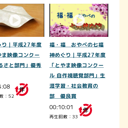
ゃり｜平成27年度
福・福 おやべの七福
やま映像コンクー
神めぐり｜平成27年度
ふるさと部門」優秀
「とやま映像コンクー
ル 自作視聴覚部門」生
4:08
涯学習・社会教育の
部 優良賞
数：52
00:10:01
再生回数：33