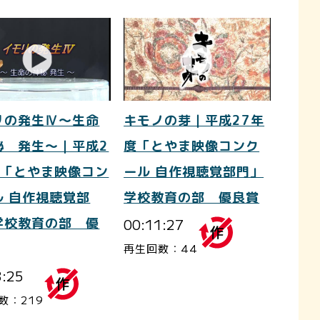
リの発生Ⅳ～生命
キモノの芽｜平成27年
秘 発生～｜平成2
度「とやま映像コンク
度「とやま映像コン
ール 自作視聴覚部門」
ル 自作視聴覚部
学校教育の部 優良賞
学校教育の部 優
00:11:27
再生回数：44
3:25
数：219