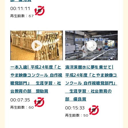
00:11:11
再生回数：67
一本入魂| 平成24年度「と
海洋深層水に夢を乗せて|
やま映像コンクール 自作視
平成24年度「とやま映像コ
聴覚部門」 生涯学習・社
ンクール 自作視聴覚部門」
会教育の部 奨励賞
生涯学習・社会教育の
00:07:35
部 優良賞
00:15:33
再生回数：60
再生回数：50