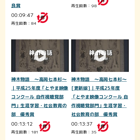
良賞
再生回数：98
00:09:47
再生回数：84
神木物語 ～高岡七本杉～
神木物語 ～高岡七本杉～
｜平成25年度「とやま映像
[更新版]｜平成25年度
コンクール 自作視聴覚部
「とやま映像コンクール 自
門」生涯学習・社会教育の
作視聴覚部門」生涯学習・
部 優秀賞
社会教育の部 優秀賞
00:13:12
00:13:37
再生回数：181
再生回数：35