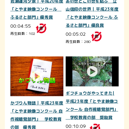
岩瀬運河夕景 | 平成20年度
あの世とこの世を結ぶ 立
「とやま映像コンクール
山信仰の世界 | 平成23年度
ふるさと部門」優秀賞
「とやま映像コンクール ふ
00:04:55
るさと部門」優良賞
00:05:02
再生回数：102
再生回数：280
ギフチョウがやってきた|
平成23年度「とやま映像コ
かづりん物語 | 平成23年度
ンクール 自作視聴覚部門」
「とやま映像コンクール 自
学校教育の部 奨励賞
作視聴覚部門」 学校教育
00:10:09
の部 優秀賞