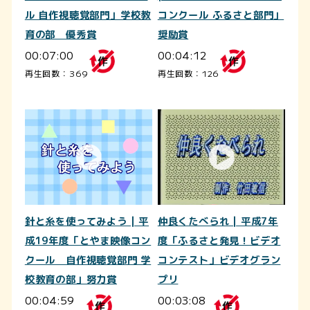
ル 自作視聴覚部門」学校教
コンクール ふるさと部門」
育の部 優秀賞
奨励賞
00:07:00
00:04:12
再生回数：369
再生回数：126
針と糸を使ってみよう | 平
仲良くたべられ | 平成7年
成19年度「とやま映像コン
度「ふるさと発見！ビデオ
クール 自作視聴覚部門 学
コンテスト」ビデオグラン
校教育の部」努力賞
プリ
00:04:59
00:03:08