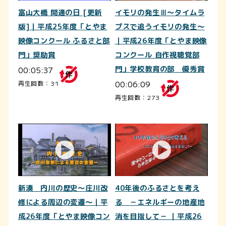
富山大橋 開通の日 [更新
イモリの発生Ⅲ～タイムラ
版]｜平成25年度「とやま
プスで追うイモリの発生～
映像コンクール ふるさと部
｜平成26年度「とやま映像
門」奨励賞
コンクール 自作視聴覚部
00:05:37
門」学校教育の部 優秀賞
00:06:09
再生回数：31
再生回数：273
新湊 内川の歴史～庄川改
40年後のふるさとを考え
修による周辺の変遷～｜平
る －エネルギーの地産地
成26年度「とやま映像コン
消を目指して－ ｜平成26