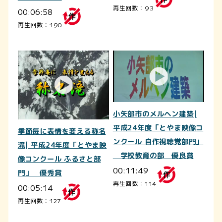
再生回数：93
00:06:58
再生回数：190
小矢部市のメルヘン建築|
平成24年度「とやま映像コ
季節毎に表情を変える称名
ンクール 自作視聴覚部門」
滝| 平成24年度「とやま映
学校教育の部 優良賞
像コンクール ふるさと部
00:11:49
門」 優秀賞
再生回数：114
00:05:14
再生回数：127