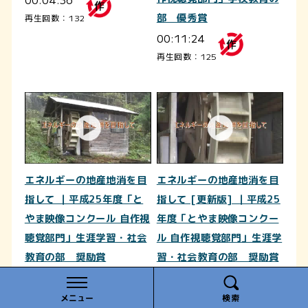
部 優秀賞
再生回数：132
00:11:24
再生回数：125
エネルギーの地産地消を目
エネルギーの地産地消を目
指して ｜平成25年度「と
指して [更新版] ｜平成25
やま映像コンクール 自作視
年度「とやま映像コンクー
聴覚部門」生涯学習・社会
ル 自作視聴覚部門」生涯学
教育の部 奨励賞
習・社会教育の部 奨励賞
00:20:52
00:16:29
再生回数：49
再生回数：22
メニュー
検索