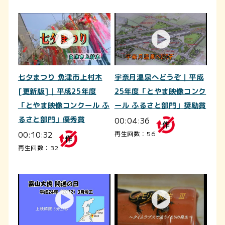
七夕まつり 魚津市上村木
宇奈月温泉へどうぞ｜平成
[更新版]｜平成25年度
25年度「とやま映像コンク
「とやま映像コンクール ふ
ール ふるさと部門」奨励賞
るさと部門」優秀賞
00:04:36
00:10:32
再生回数：56
再生回数：32