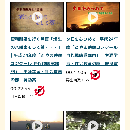
倶利伽羅を行く芭蕉「埴生
夕日をみつめて| 平成24年
の八幡宮そして葵・・・」
度「とやま映像コンクール
| 平成24年度「とやま映像
自作視聴覚部門」 生涯学
コンクール 自作視聴覚部
習・社会教育の部 優良賞
門」 生涯学習・社会教育
00:12:05
の部 奨励賞
再生回数：52
00:22:55
再生回数：71