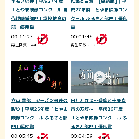
キモノの芽｜平成27年度
稚鮎と白鷺 [更新版]｜平
「とやま映像コンクール 自
成27年度「とやま映像コン
作視聴覚部門」学校教育の
クール ふるさと部門」優良
部 優良賞
賞
00:11:27
00:01:46
再生回数：44
再生回数：12
立山 黒部 シーズン最後の
内川と共に～遊覧と十楽夜
彩り｜平成26年度「とやま
市の万灯～｜平成26年度
映像コンクール ふるさと部
「とやま映像コンクール ふ
門」奨励賞
るさと部門」優良賞
00:05:15
00:04:59