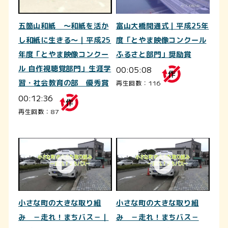
五箇山和紙 ～和紙を活か
富山大橋開通式｜平成25年
し和紙に生きる～｜平成25
度「とやま映像コンクール
年度「とやま映像コンクー
ふるさと部門」奨励賞
ル 自作視聴覚部門」生涯学
00:05:08
習・社会教育の部 優秀賞
再生回数：116
00:12:36
再生回数：87
小さな町の大きな取り組
小さな町の大きな取り組
み －走れ！まちバス－｜
み －走れ！まちバス－