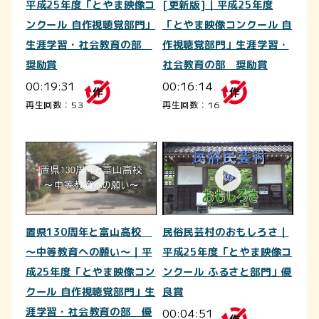
平成25年度「とやま映像コ
[更新版]｜平成25年度
ンクール 自作視聴覚部門」
「とやま映像コンクール 自
生涯学習・社会教育の部
作視聴覚部門」生涯学習・
奨励賞
社会教育の部 奨励賞
00:19:31
00:16:14
再生回数：53
再生回数：16
置県130周年と富山高校
民俗民芸村のおもしろさ｜
～中等教育への願い～｜平
平成25年度「とやま映像コ
成25年度「とやま映像コン
ンクール ふるさと部門」優
クール 自作視聴覚部門」生
良賞
涯学習・社会教育の部 優
00:04:51