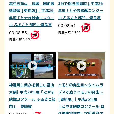
越中五箇山 民謡 囲炉裏
3分で巡る高岡市｜平成25
端談議 [更新版]｜平成26
年度「とやま映像コンクー
年度「とやま映像コンクー
ル ふるさと部門」優良賞
ル ふるさと部門」優良賞
00:02:51
00:08:55
再生回数：133
再生回数：45
神通川に架かる新しい富山
イモリの発生Ⅲ～タイムラ
大橋| 平成24年度「とやま
プスで追うイモリの発生～
映像コンクール ふるさと部
[更新版]｜平成26年度
門」 奨励賞
「とやま映像コンクール 自
00:04:36
作視聴覚部門」学校教育の