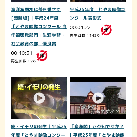
海洋深層水に夢を乗せて
平成25年度 とやま映像コ
[更新版]｜平成24年度
ンクール表彰式
「とやま映像コンクール 自
00:01:22
作視聴覚部門」生涯学習・
再生回数：1439
社会教育の部 優良賞
00:10:51
再生回数：26
続・イモリの発生｜平成25
「巖浄閣」ご存知ですか？
年度「とやま映像コンクー
| 平成23年度「とやま映像