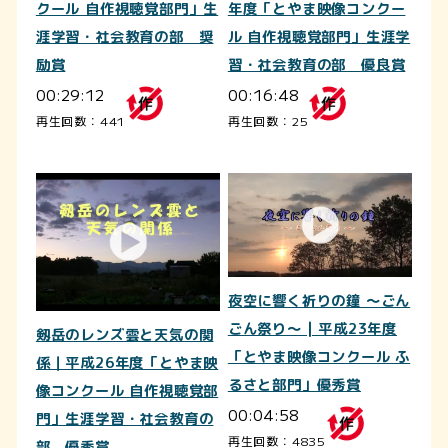
クール 自作視聴覚部門」生
年度「とやま映像コンクー
涯学習・社会教育の部 奨
ル 自作視聴覚部門」生涯学
励賞
習・社会教育の部 優良賞
00:29:12
00:16:48
再生回数：441
再生回数：25
夜空に響く祈りの鐘 ～ごん
ごん祭り～ | 平成23年度
剱岳のレンズ雲と天気の関
「とやま映像コンクール ふ
係｜平成26年度「とやま映
るさと部門」優秀賞
像コンクール 自作視聴覚部
00:04:58
門」生涯学習・社会教育の
再生回数：4835
部 優秀賞