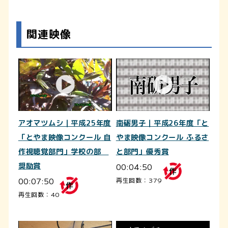
関連映像
アオマツムシ｜平成25年度
南砺男子｜平成26年度「と
「とやま映像コンクール 自
やま映像コンクール ふるさ
作視聴覚部門」学校の部
と部門」優秀賞
奨励賞
00:04:50
00:07:50
再生回数：379
再生回数：40