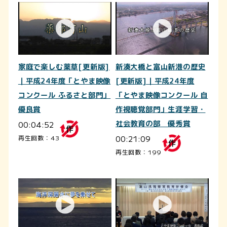
家庭で楽しむ薬草[更新版]
新湊大橋と富山新港の歴史
｜平成24年度「とやま映像
[更新版]｜平成24年度
コンクール ふるさと部門」
「とやま映像コンクール 自
優良賞
作視聴覚部門」生涯学習・
00:04:52
社会教育の部 優秀賞
00:21:09
再生回数：43
再生回数：199