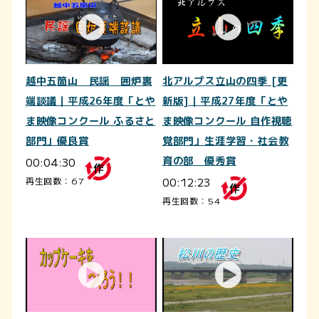
越中五箇山 民謡 囲炉裏
北アルプス立山の四季 [更
端談議｜平成26年度「とや
新版]｜平成27年度「とや
ま映像コンクール ふるさと
ま映像コンクール 自作視聴
部門」優良賞
覚部門」生涯学習・社会教
00:04:30
育の部 優秀賞
00:12:23
再生回数：67
再生回数：54