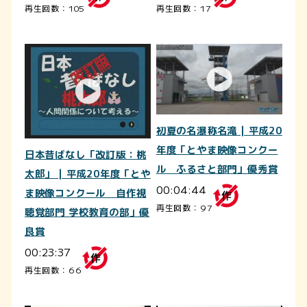
再生回数：105
再生回数：17
初夏の名瀑称名滝 | 平成20
年度「とやま映像コンクー
日本昔ばなし「改訂版：桃
ル ふるさと部門」優秀賞
太郎」 | 平成20年度「とや
00:04:44
ま映像コンクール 自作視
再生回数：97
聴覚部門 学校教育の部」優
良賞
00:23:37
再生回数：66