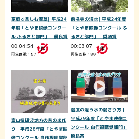
家庭で楽しむ薬草| 平成24
前名寺の清水| 平成24年度
年度「とやま映像コンクー
「とやま映像コンクール ふ
ル ふるさと部門」 優良賞
るさと部門」 奨励賞
00:04:54
00:03:07
再生回数：57
再生回数：89
温度の違う水の混ざり方｜
平成29年度「とやま映像コ
富山県砺波地方の昔の米作
ンクール 自作視聴覚部門」
り｜平成28年度「とやま映
優良賞
像コンクール 自作視聴覚部