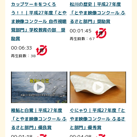
カップケーキをつくろ
松川の歴史｜平成27年度
う！！｜平成27年度「とや
「とやま映像コンクール ふ
ま映像コンクール 自作視聴
るさと部門」奨励賞
覚部門」学校教育の部 奨
00:01:45
励賞
再生回数：67
00:06:33
再生回数：38
稚鮎と白鷺｜平成27年度
ぐにゃり｜平成27年度「と
「とやま映像コンクール ふ
やま映像コンクール ふるさ
るさと部門」優良賞
と部門」優秀賞
00:01:18
00:04:08