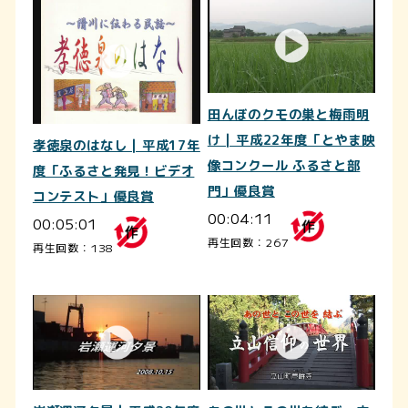
田んぼのクモの巣と梅雨明
け | 平成22年度「とやま映
孝徳泉のはなし | 平成17年
像コンクール ふるさと部
度「ふるさと発見！ビデオ
門」優良賞
コンテスト」優良賞
00:04:11
00:05:01
再生回数：267
再生回数：138