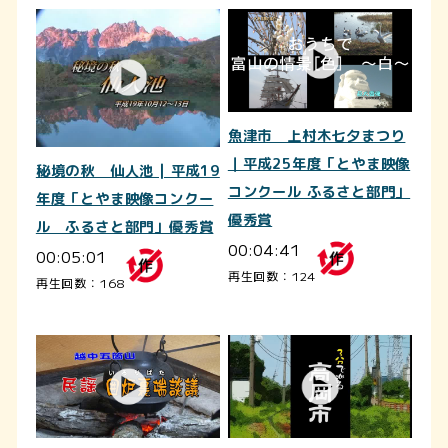
魚津市 上村木七夕まつり
｜平成25年度「とやま映像
秘境の秋 仙人池 | 平成19
コンクール ふるさと部門」
年度「とやま映像コンクー
優秀賞
ル ふるさと部門」優秀賞
00:04:41
00:05:01
再生回数：124
再生回数：168