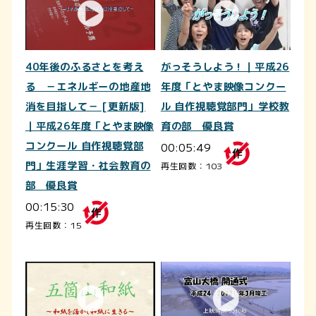
40年後のふるさとを考え
がっそうしよう！｜平成26
る －エネルギーの地産地
年度「とやま映像コンクー
消を目指して－ [更新版]
ル 自作視聴覚部門」学校教
｜平成26年度「とやま映像
育の部 優良賞
コンクール 自作視聴覚部
00:05:49
門」生涯学習・社会教育の
再生回数：103
部 優良賞
00:15:30
再生回数：15