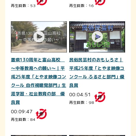
再生回数：53
再生回数：16
置県130周年と富山高校
民俗民芸村のおもしろさ｜
～中等教育への願い～｜平
平成25年度「とやま映像コ
成25年度「とやま映像コン
ンクール ふるさと部門」優
クール 自作視聴覚部門」生
良賞
涯学習・社会教育の部 優
00:04:51
良賞
再生回数：98
00:09:47
再生回数：84