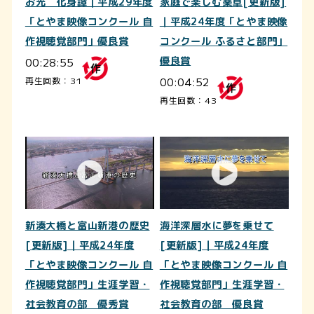
お光 化身譚｜平成29年度
家庭で楽しむ薬草[更新版]
「とやま映像コンクール 自
｜平成24年度「とやま映像
作視聴覚部門」優良賞
コンクール ふるさと部門」
00:28:55
優良賞
00:04:52
再生回数：31
再生回数：43
新湊大橋と富山新港の歴史
海洋深層水に夢を乗せて
[更新版]｜平成24年度
[更新版]｜平成24年度
「とやま映像コンクール 自
「とやま映像コンクール 自
作視聴覚部門」生涯学習・
作視聴覚部門」生涯学習・
社会教育の部 優秀賞
社会教育の部 優良賞