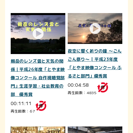
夜空に響く祈りの鐘 ～ごん
ごん祭り～ | 平成23年度
剱岳のレンズ雲と天気の関
「とやま映像コンクール ふ
係｜平成26年度「とやま映
るさと部門」優秀賞
像コンクール 自作視聴覚部
00:04:58
門」生涯学習・社会教育の
再生回数：4835
部 優秀賞
00:11:11
再生回数：67