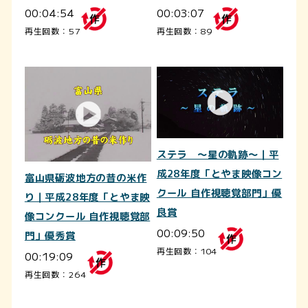
00:04:54
00:03:07
再生回数：57
再生回数：89
ステラ ～星の軌跡～｜平
成28年度「とやま映像コン
富山県砺波地方の昔の米作
クール 自作視聴覚部門」優
り｜平成28年度「とやま映
良賞
像コンクール 自作視聴覚部
00:09:50
門」優秀賞
再生回数：104
00:19:09
再生回数：264