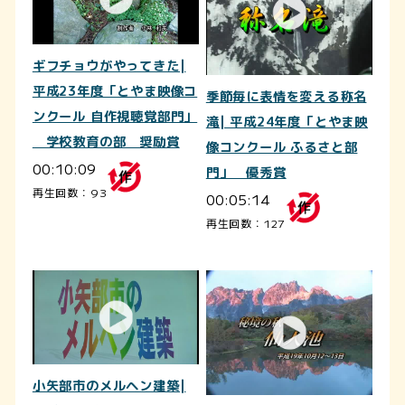
ギフチョウがやってきた|
平成23年度「とやま映像コ
季節毎に表情を変える称名
ンクール 自作視聴覚部門」
滝| 平成24年度「とやま映
学校教育の部 奨励賞
像コンクール ふるさと部
00:10:09
門」 優秀賞
再生回数：93
00:05:14
再生回数：127
小矢部市のメルヘン建築|