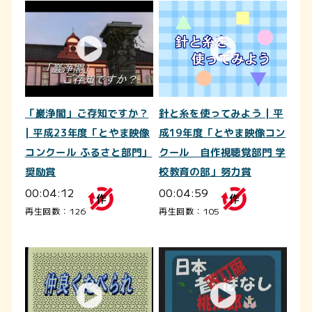
「巖浄閣」ご存知ですか？
針と糸を使ってみよう | 平
| 平成23年度「とやま映像
成19年度「とやま映像コン
コンクール ふるさと部門」
クール 自作視聴覚部門 学
奨励賞
校教育の部」努力賞
00:04:12
00:04:59
再生回数：126
再生回数：105