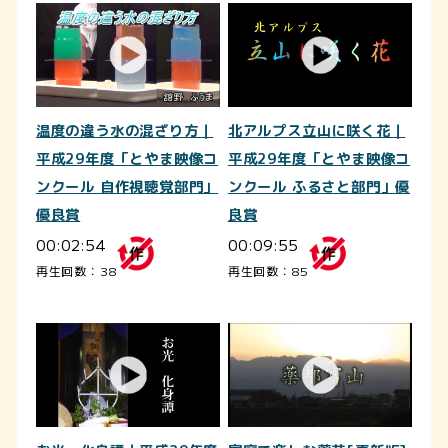
温度の違う水の混ざり方｜
北アルプス立山に咲く花｜
平成29年度「とやま映像コ
平成29年度「とやま映像コ
ンクール 自作視聴覚部門」
ンクール ふるさと部門」優
優良賞
良賞
00:02:54
00:09:55
再生回数：38
再生回数：85