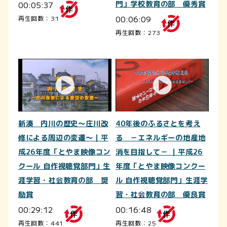
00:05:37
門」学校教育の部 優秀賞
00:06:09
再生回数：31
再生回数：273
新湊 内川の歴史～庄川改
40年後のふるさとを考え
修による周辺の変遷～｜平
る －エネルギーの地産地
成26年度「とやま映像コン
消を目指して－ ｜平成26
クール 自作視聴覚部門」生
年度「とやま映像コンクー
涯学習・社会教育の部 奨
ル 自作視聴覚部門」生涯学
励賞
習・社会教育の部 優良賞
00:29:12
00:16:48
再生回数：441
再生回数：25