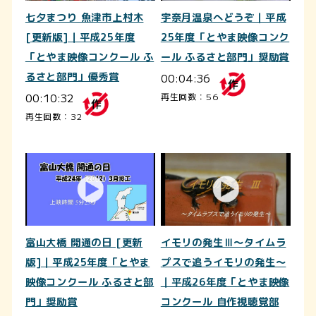
七夕まつり 魚津市上村木
宇奈月温泉へどうぞ｜平成
[更新版]｜平成25年度
25年度「とやま映像コンク
「とやま映像コンクール ふ
ール ふるさと部門」奨励賞
るさと部門」優秀賞
00:04:36
00:10:32
再生回数：56
再生回数：32
富山大橋 開通の日 [更新
イモリの発生Ⅲ～タイムラ
版]｜平成25年度「とやま
プスで追うイモリの発生～
映像コンクール ふるさと部
｜平成26年度「とやま映像
門」奨励賞
コンクール 自作視聴覚部