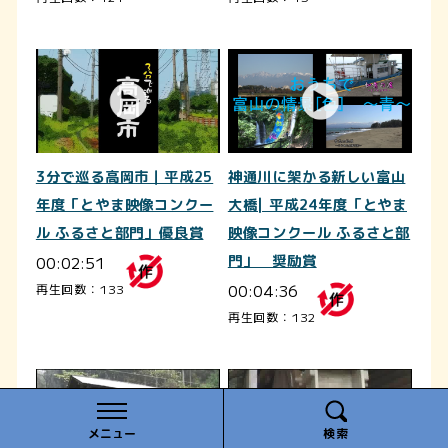
3分で巡る高岡市｜平成25
神通川に架かる新しい富山
年度「とやま映像コンクー
大橋| 平成24年度「とやま
ル ふるさと部門」優良賞
映像コンクール ふるさと部
00:02:51
門」 奨励賞
00:04:36
再生回数：133
再生回数：132
メニュー
検索