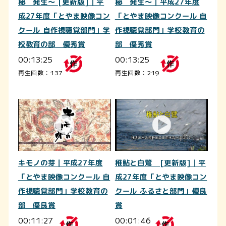
秘 発生～ [更新版]｜平
秘 発生～｜平成27年度
成27年度「とやま映像コン
「とやま映像コンクール 自
クール 自作視聴覚部門」学
作視聴覚部門」学校教育の
校教育の部 優秀賞
部 優秀賞
00:13:25
00:13:25
再生回数：137
再生回数：219
キモノの芽｜平成27年度
稚鮎と白鷺 [更新版]｜平
「とやま映像コンクール 自
成27年度「とやま映像コン
作視聴覚部門」学校教育の
クール ふるさと部門」優良
部 優良賞
賞
00:11:27
00:01:46