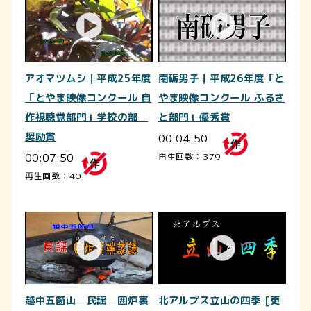
アオマツムシ｜平成25年度
南砺男子｜平成26年度「と
「とやま映像コンクール 自
やま映像コンクール ふるさ
作視聴覚部門」学校の部
と部門」優秀賞
奨励賞
00:04:50
00:07:50
再生回数：379
再生回数：40
越中五箇山 民謡 囲炉裏
北アルプス立山の四季 [更