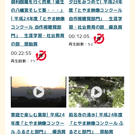
倶利伽羅を行く芭蕉「埴生
夕日をみつめて| 平成24年
の八幡宮そして葵・・・」
度「とやま映像コンクール
| 平成24年度「とやま映像
自作視聴覚部門」 生涯学
コンクール 自作視聴覚部
習・社会教育の部 優良賞
門」 生涯学習・社会教育
00:12:05
の部 奨励賞
再生回数：52
00:22:55
再生回数：71
家庭で楽しむ薬草| 平成24
前名寺の清水| 平成24年度
年度「とやま映像コンクー
「とやま映像コンクール ふ
ル ふるさと部門」 優良賞
るさと部門」 奨励賞