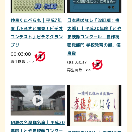
仲良くたべられ | 平成7年
日本昔ばなし「改訂版：桃
度「ふるさと発見！ビデオ
太郎」 | 平成20年度「とや
コンテスト」ビデオグラン
ま映像コンクール 自作視
プリ
聴覚部門 学校教育の部」優
00:03:08
良賞
00:23:37
再生回数：17
再生回数：65
初夏の名瀑称名滝 | 平成20
年度「とやま映像コンクー