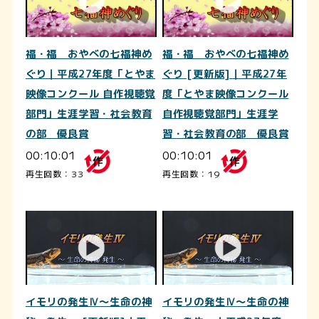
福・福 おやべの七福神め
福・福 おやべの七福神め
ぐり｜平成27年度「とやま
ぐり [更新版]｜平成27年
映像コンクール 自作視聴覚
度「とやま映像コンクール
部門」生涯学習・社会教育
自作視聴覚部門」生涯学
の部 優良賞
習・社会教育の部 優良賞
00:10:01
00:10:01
再生回数：33
再生回数：19
イモリの発生Ⅳ～生命の神
イモリの発生Ⅳ～生命の神