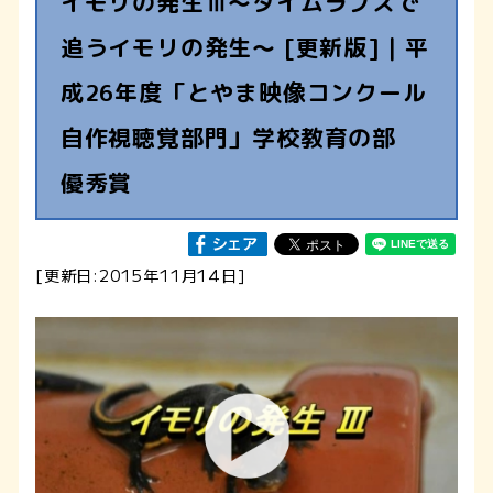
イモリの発生Ⅲ～タイムラプスで
追うイモリの発生～ [更新版]｜平
成26年度「とやま映像コンクール
自作視聴覚部門」学校教育の部
優秀賞
[更新日:2015年11月14日]