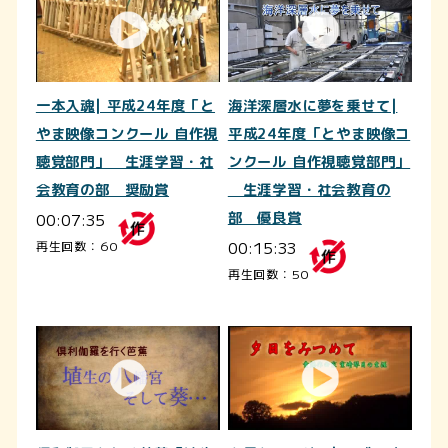
一本入魂| 平成24年度「と
海洋深層水に夢を乗せて|
やま映像コンクール 自作視
平成24年度「とやま映像コ
聴覚部門」 生涯学習・社
ンクール 自作視聴覚部門」
会教育の部 奨励賞
生涯学習・社会教育の
00:07:35
部 優良賞
00:15:33
再生回数：60
再生回数：50