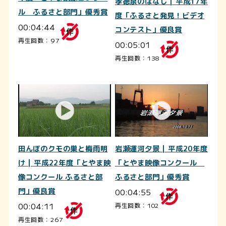
孝徳泉のはなし | 平成17年
ル ふるさと部門」優秀賞
度「ふるさと発見！ビデオ
00:04:44
コンテスト」優良賞
再生回数：97
00:05:01
再生回数：138
田んぼのクモの巣と梅雨明
岩瀬運河夕景 | 平成20年度
け | 平成22年度「とやま映
「とやま映像コンクール
像コンクール ふるさと部
ふるさと部門」優秀賞
門」優良賞
00:04:55
00:04:11
再生回数：102
再生回数：267