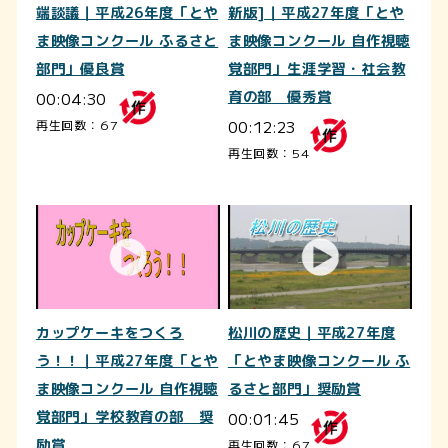
端談議｜平成26年度「とや
新版]｜平成27年度「とや
ま映像コンクール ふるさと
ま映像コンクール 自作視聴
部門」優良賞
覚部門」生涯学習・社会教
00:04:30
育の部 優秀賞
00:12:23
再生回数：67
再生回数：54
カップケーキをつくろ
松川の歴史｜平成27年度
う！！｜平成27年度「とや
「とやま映像コンクール ふ
ま映像コンクール 自作視聴
るさと部門」奨励賞
覚部門」学校教育の部 奨
00:01:45
励賞
再生回数：67