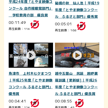
平成24年度「とやま映像コ
秘境の秋 仙人池 | 平成19
ンクール 自作視聴覚部門」
年度「とやま映像コンクー
学校教育の部 優良賞
ル ふるさと部門」優秀賞
00:11:49
00:05:01
再生回数：114
再生回数：168
魚津市 上村木七夕まつり
越中五箇山 民謡 囲炉裏
｜平成25年度「とやま映像
端談議 [更新版]｜平成26
コンクール ふるさと部門」
年度「とやま映像コンクー
優秀賞
ル ふるさと部門」優良賞
00:04:41
00:08:55
再生回数：124
再生回数：45