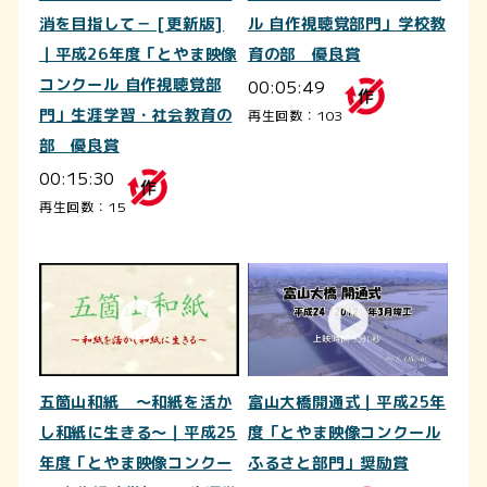
消を目指して－ [更新版]
ル 自作視聴覚部門」学校教
｜平成26年度「とやま映像
育の部 優良賞
コンクール 自作視聴覚部
00:05:49
門」生涯学習・社会教育の
再生回数：103
部 優良賞
00:15:30
再生回数：15
五箇山和紙 ～和紙を活か
富山大橋開通式｜平成25年
し和紙に生きる～｜平成25
度「とやま映像コンクール
年度「とやま映像コンクー
ふるさと部門」奨励賞