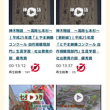
神木物語 ～高岡七本杉～
神木物語 ～高岡七本杉～
｜平成25年度「とやま映像
[更新版]｜平成25年度
コンクール 自作視聴覚部
「とやま映像コンクール 自
門」生涯学習・社会教育の
作視聴覚部門」生涯学習・
部 優秀賞
社会教育の部 優秀賞
00:13:12
00:13:37
再生回数：181
再生回数：35