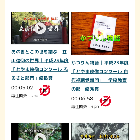
あの世とこの世を結ぶ 立
山信仰の世界 | 平成23年度
かづりん物語 | 平成23年度
「とやま映像コンクール ふ
「とやま映像コンクール 自
るさと部門」優良賞
作視聴覚部門」 学校教育
00:05:02
の部 優秀賞
再生回数：280
00:06:58
再生回数：190