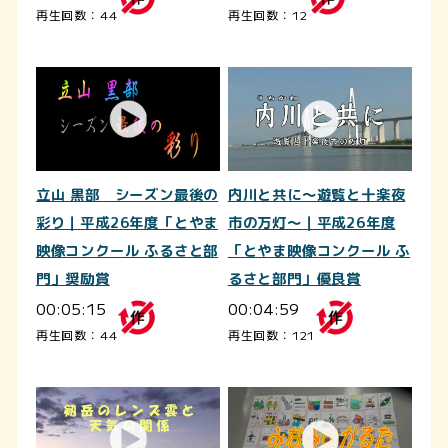
再生回数：44
再生回数：12
立山 黒部 シーズン最後の
内川と共に～遊覧と十楽夜
彩り｜平成26年度「とやま
市の万灯～｜平成26年度
映像コンクール ふるさと部
「とやま映像コンクール ふ
門」奨励賞
るさと部門」優良賞
00:05:15
00:04:59
再生回数：44
再生回数：121