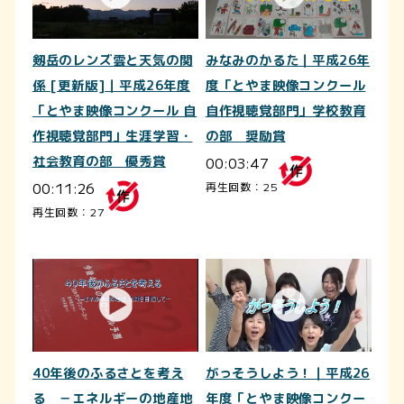
剱岳のレンズ雲と天気の関
みなみのかるた｜平成26年
係 [更新版]｜平成26年度
度「とやま映像コンクール
「とやま映像コンクール 自
自作視聴覚部門」学校教育
作視聴覚部門」生涯学習・
の部 奨励賞
社会教育の部 優秀賞
00:03:47
00:11:26
再生回数：25
再生回数：27
40年後のふるさとを考え
がっそうしよう！｜平成26
る －エネルギーの地産地
年度「とやま映像コンクー