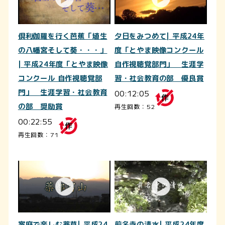
倶利伽羅を行く芭蕉「埴生
夕日をみつめて| 平成24年
の八幡宮そして葵・・・」
度「とやま映像コンクール
| 平成24年度「とやま映像
自作視聴覚部門」 生涯学
コンクール 自作視聴覚部
習・社会教育の部 優良賞
門」 生涯学習・社会教育
00:12:05
の部 奨励賞
再生回数：52
00:22:55
再生回数：71
家庭で楽しむ薬草| 平成24
前名寺の清水| 平成24年度