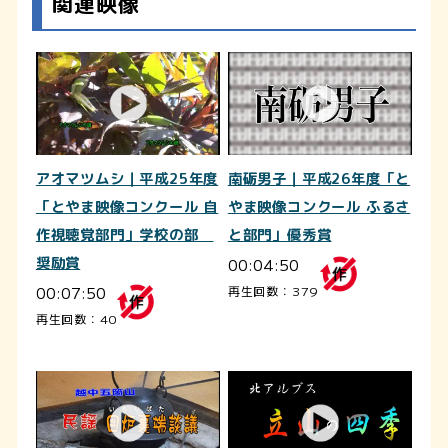
関連映像
アオマツムシ｜平成25年度
南砺男子｜平成26年度「と
「とやま映像コンクール 自
やま映像コンクール ふるさ
作視聴覚部門」学校の部
と部門」優秀賞
奨励賞
00:04:50
00:07:50
再生回数：379
再生回数：40