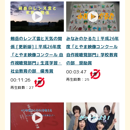
剱岳のレンズ雲と天気の関
みなみのかるた｜平成26年
係 [更新版]｜平成26年度
度「とやま映像コンクール
「とやま映像コンクール 自
自作視聴覚部門」学校教育
作視聴覚部門」生涯学習・
の部 奨励賞
社会教育の部 優秀賞
00:03:47
00:11:26
再生回数：25
再生回数：27