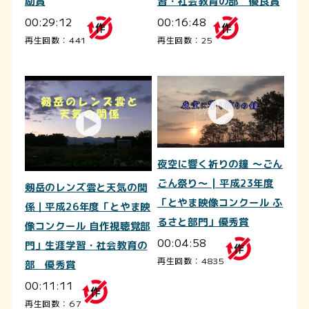
励賞
習・社会教育の部 優良賞
00:29:12
00:16:48
再生回数：441
再生回数：25
夜空に響く祈りの鐘 ～ごん
ごん祭り～ | 平成23年度
剱岳のレンズ雲と天気の関
「とやま映像コンクール ふ
係｜平成26年度「とやま映
るさと部門」優秀賞
像コンクール 自作視聴覚部
00:04:58
門」生涯学習・社会教育の
再生回数：4835
部 優秀賞
00:11:11
再生回数：67