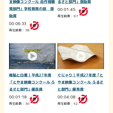
ま映像コンクール 自作視聴
るさと部門」奨励賞
覚部門」学校教育の部 奨
00:01:45
励賞
再生回数：67
00:06:33
再生回数：38
稚鮎と白鷺｜平成27年度
ぐにゃり｜平成27年度「と
「とやま映像コンクール ふ
やま映像コンクール ふるさ
るさと部門」優良賞
と部門」優秀賞
00:01:18
00:04:08
再生回数：30
再生回数：52