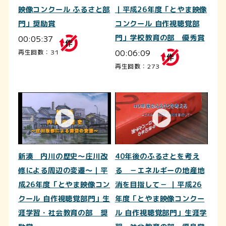
映像コンクール ふるさと部
｜平成26年度「とやま映像
門」奨励賞
コンクール 自作視聴覚部
00:05:37
門」学校教育の部 優秀賞
00:06:09
再生回数：31
再生回数：273
新湊 内川の歴史～庄川改
40年後のふるさとを考え
修による周辺の変遷～｜平
る －エネルギーの地産地
成26年度「とやま映像コン
消を目指して－ ｜平成26
クール 自作視聴覚部門」生
年度「とやま映像コンクー
涯学習・社会教育の部 奨
ル 自作視聴覚部門」生涯学