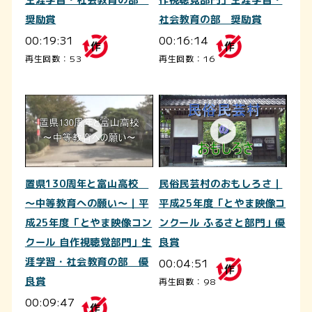
奨励賞
社会教育の部 奨励賞
00:19:31
00:16:14
再生回数：53
再生回数：16
置県130周年と富山高校
民俗民芸村のおもしろさ｜
～中等教育への願い～｜平
平成25年度「とやま映像コ
成25年度「とやま映像コン
ンクール ふるさと部門」優
クール 自作視聴覚部門」生
良賞
涯学習・社会教育の部 優
00:04:51
良賞
再生回数：98
00:09:47