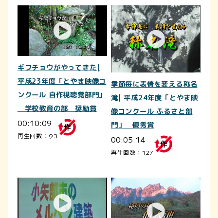
ギフチョウがやってきた|
平成23年度「とやま映像コ
季節毎に表情を変える称名
ンクール 自作視聴覚部門」
滝| 平成24年度「とやま映
学校教育の部 奨励賞
像コンクール ふるさと部
00:10:09
門」 優秀賞
再生回数：93
00:05:14
再生回数：127