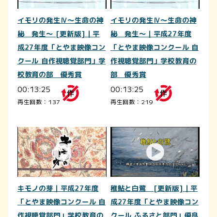
イモリの発生Ⅳ～生命の神
イモリの発生Ⅳ～生命の神
秘 発生～ [更新版]｜平
秘 発生～｜平成27年度
成27年度「とやま映像コン
「とやま映像コンクール 自
クール 自作視聴覚部門」学
作視聴覚部門」学校教育の
校教育の部 優秀賞
部 優秀賞
00:13:25
00:13:25
再生回数：137
再生回数：219
キモノの芽｜平成27年度
稚鮎と白鷺 [更新版]｜平
「とやま映像コンクール 自
成27年度「とやま映像コン
作視聴覚部門」学校教育の
クール ふるさと部門」優良