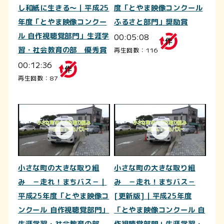
し和紙に生きる～｜平成25
度「とやま映像コンクール
年度「とやま映像コンクー
ふるさと部門」奨励賞
ル 自作視聴覚部門」生涯学
00:05:08
習・社会教育の部 優秀賞
再生回数：116
00:12:36
再生回数：87
小さな町の大きな取り組
小さな町の大きな取り組
み －走れ！まちバス－｜
み －走れ！まちバス－
平成25年度「とやま映像コ
[更新版]｜平成25年度
ンクール 自作視聴覚部門」
「とやま映像コンクール 自
生涯学習・社会教育の部
作視聴覚部門」生涯学習・