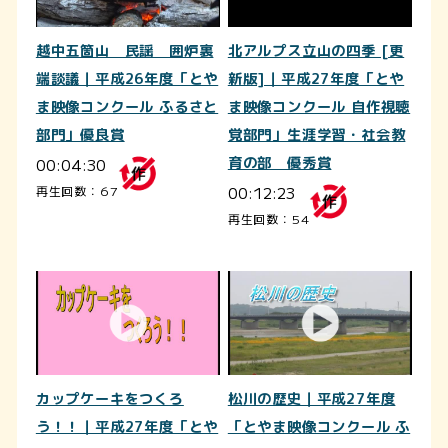
越中五箇山 民謡 囲炉裏
北アルプス立山の四季 [更
端談議｜平成26年度「とや
新版]｜平成27年度「とや
ま映像コンクール ふるさと
ま映像コンクール 自作視聴
部門」優良賞
覚部門」生涯学習・社会教
00:04:30
育の部 優秀賞
00:12:23
再生回数：67
再生回数：54
カップケーキをつくろ
松川の歴史｜平成27年度
う！！｜平成27年度「とや
「とやま映像コンクール ふ