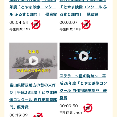
年度「とやま映像コンクー
「とやま映像コンクール ふ
ル ふるさと部門」 優良賞
るさと部門」 奨励賞
00:04:54
00:03:07
再生回数：57
再生回数：89
ステラ ～星の軌跡～｜平
成28年度「とやま映像コン
富山県砺波地方の昔の米作
クール 自作視聴覚部門」優
り｜平成28年度「とやま映
良賞
像コンクール 自作視聴覚部
00:09:50
門」優秀賞
再生回数：104
00:19:09