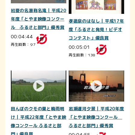
初夏の名瀑称名滝 | 平成20
年度「とやま映像コンクー
孝徳泉のはなし | 平成17年
ル ふるさと部門」優秀賞
度「ふるさと発見！ビデオ
00:04:44
コンテスト」優良賞
再生回数：97
00:05:01
再生回数：138
田んぼのクモの巣と梅雨明
岩瀬運河夕景 | 平成20年度
け | 平成22年度「とやま映
「とやま映像コンクール
像コンクール ふるさと部
ふるさと部門」優秀賞
門」優良賞
00:04:55