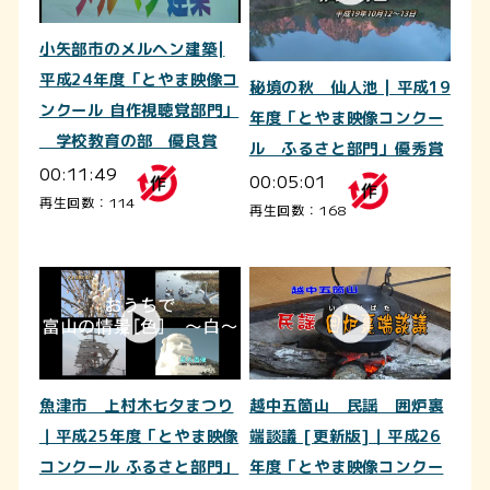
小矢部市のメルヘン建築|
平成24年度「とやま映像コ
秘境の秋 仙人池 | 平成19
ンクール 自作視聴覚部門」
年度「とやま映像コンクー
学校教育の部 優良賞
ル ふるさと部門」優秀賞
00:11:49
00:05:01
再生回数：114
再生回数：168
魚津市 上村木七夕まつり
越中五箇山 民謡 囲炉裏
｜平成25年度「とやま映像
端談議 [更新版]｜平成26
コンクール ふるさと部門」
年度「とやま映像コンクー