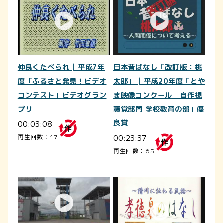
仲良くたべられ | 平成7年
日本昔ばなし「改訂版：桃
度「ふるさと発見！ビデオ
太郎」 | 平成20年度「とや
コンテスト」ビデオグラン
ま映像コンクール 自作視
プリ
聴覚部門 学校教育の部」優
00:03:08
良賞
00:23:37
再生回数：17
再生回数：65