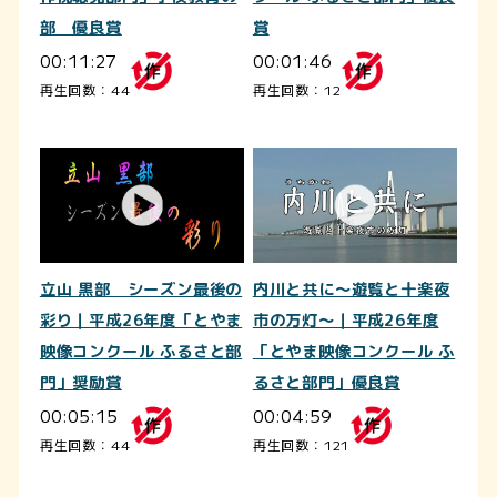
部 優良賞
賞
00:11:27
00:01:46
再生回数：44
再生回数：12
立山 黒部 シーズン最後の
内川と共に～遊覧と十楽夜
彩り｜平成26年度「とやま
市の万灯～｜平成26年度
映像コンクール ふるさと部
「とやま映像コンクール ふ
門」奨励賞
るさと部門」優良賞
00:05:15
00:04:59
再生回数：44
再生回数：121