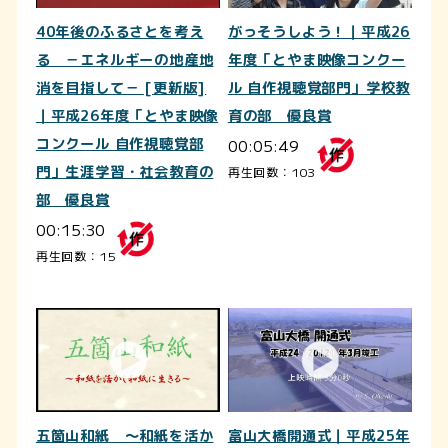
40年後のふるさとを考え
がっそうしよう！｜平成26
る －エネルギーの地産地
年度「とやま映像コンクー
消を目指して－ [更新版]
ル 自作視聴覚部門」学校教
｜平成26年度「とやま映像
育の部 優良賞
コンクール 自作視聴覚部
00:05:49
門」生涯学習・社会教育の
再生回数：103
部 優良賞
00:15:30
再生回数：15
五箇山和紙 ～和紙を活か
富山大橋開通式｜平成25年