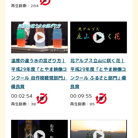
再生回数：264
温度の違う水の混ざり方｜
北アルプス立山に咲く花｜
平成29年度「とやま映像コ
平成29年度「とやま映像コ
ンクール 自作視聴覚部門」
ンクール ふるさと部門」優
優良賞
良賞
00:02:54
00:09:55
再生回数：38
再生回数：85