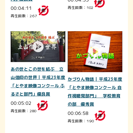
00:04:11
再生回数：102
再生回数：267
あの世とこの世を結ぶ 立
山信仰の世界 | 平成23年度
かづりん物語 | 平成23年度
「とやま映像コンクール ふ
「とやま映像コンクール 自
るさと部門」優良賞
作視聴覚部門」 学校教育
00:05:02
の部 優秀賞
再生回数：280
00:06:58
再生回数：190