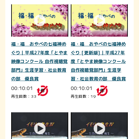
福・福 おやべの七福神め
福・福 おやべの七福神め
ぐり｜平成27年度「とやま
ぐり [更新版]｜平成27年
映像コンクール 自作視聴覚
度「とやま映像コンクール
部門」生涯学習・社会教育
自作視聴覚部門」生涯学
の部 優良賞
習・社会教育の部 優良賞
00:10:01
00:10:01
再生回数：33
再生回数：19