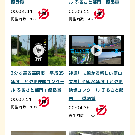
優秀賞
ル ふるさと部門」優良賞
00:04:41
00:08:55
再生回数：124
再生回数：45
3分で巡る高岡市｜平成25
神通川に架かる新しい富山
年度「とやま映像コンクー
大橋| 平成24年度「とやま
ル ふるさと部門」優良賞
映像コンクール ふるさと部
00:02:51
門」 奨励賞
00:04:36
再生回数：133
再生回数：132