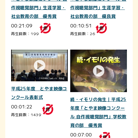
作視聴覚部門」生涯学習・
作視聴覚部門」生涯学習・
社会教育の部 優秀賞
社会教育の部 優良賞
00:21:09
00:10:51
再生回数：199
再生回数：26
平成25年度 とやま映像コ
ンクール表彰式
続・イモリの発生｜平成25
00:01:22
年度「とやま映像コンクー
再生回数：1439
ル 自作視聴覚部門」学校教
育の部 優秀賞
00:07:00