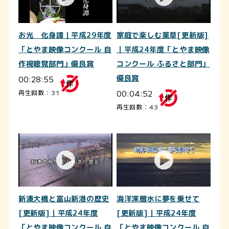
お光 化身譚｜平成29年度
家庭で楽しむ薬草[更新版]
「とやま映像コンクール 自
｜平成24年度「とやま映像
作視聴覚部門」優良賞
コンクール ふるさと部門」
00:28:55
優良賞
00:04:52
再生回数：31
再生回数：43
新湊大橋と富山新港の歴史
海洋深層水に夢を乗せて
[更新版]｜平成24年度
[更新版]｜平成24年度
「とやま映像コンクール 自
「とやま映像コンクール 自