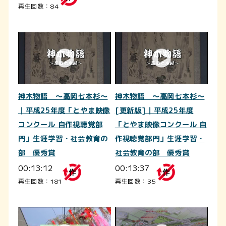
再生回数：84
神木物語 ～高岡七本杉～
神木物語 ～高岡七本杉～
｜平成25年度「とやま映像
[更新版]｜平成25年度
コンクール 自作視聴覚部
「とやま映像コンクール 自
門」生涯学習・社会教育の
作視聴覚部門」生涯学習・
部 優秀賞
社会教育の部 優秀賞
00:13:12
00:13:37
再生回数：181
再生回数：35