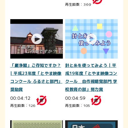
再生回数：369
「巖浄閣」ご存知ですか？
針と糸を使ってみよう | 平
| 平成23年度「とやま映像
成19年度「とやま映像コン
コンクール ふるさと部門」
クール 自作視聴覚部門 学
奨励賞
校教育の部」努力賞
00:04:12
00:04:59
再生回数：126
再生回数：105