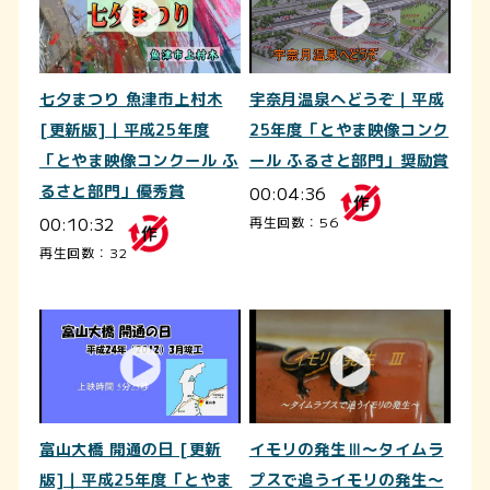
七夕まつり 魚津市上村木
宇奈月温泉へどうぞ｜平成
[更新版]｜平成25年度
25年度「とやま映像コンク
「とやま映像コンクール ふ
ール ふるさと部門」奨励賞
るさと部門」優秀賞
00:04:36
00:10:32
再生回数：56
再生回数：32
富山大橋 開通の日 [更新
イモリの発生Ⅲ～タイムラ
版]｜平成25年度「とやま
プスで追うイモリの発生～