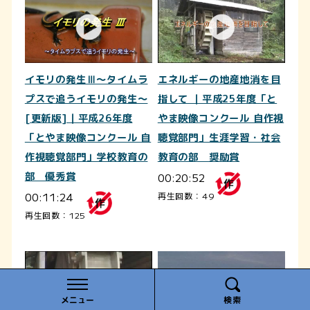
イモリの発生Ⅲ～タイムラ
エネルギーの地産地消を目
プスで追うイモリの発生～
指して ｜平成25年度「と
[更新版]｜平成26年度
やま映像コンクール 自作視
「とやま映像コンクール 自
聴覚部門」生涯学習・社会
作視聴覚部門」学校教育の
教育の部 奨励賞
部 優秀賞
00:20:52
00:11:24
再生回数：49
再生回数：125
メニュー
検索