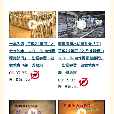
一本入魂| 平成24年度「と
海洋深層水に夢を乗せて|
やま映像コンクール 自作視
平成24年度「とやま映像コ
聴覚部門」 生涯学習・社
ンクール 自作視聴覚部門」
会教育の部 奨励賞
生涯学習・社会教育の
00:07:35
部 優良賞
00:15:33
再生回数：60
再生回数：50