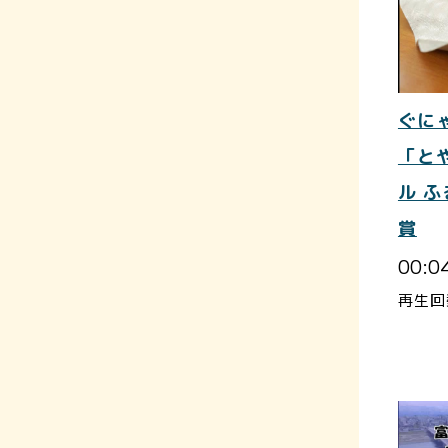
ぐに
「と
ル 
賞
00:0
再生回