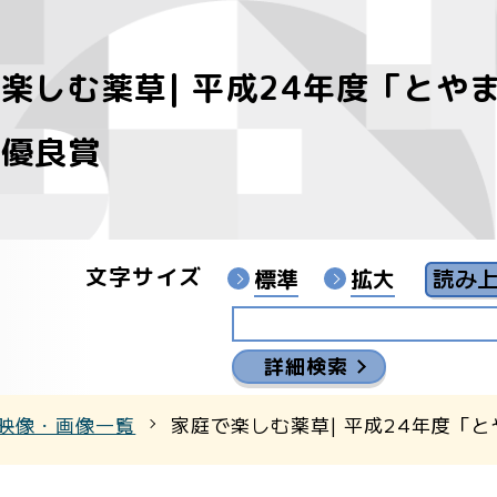
楽しむ薬草| 平成24年度「とや
像
 優良賞
ンターYouTubeチャンネル
文字サイズ
標準
拡大
詳細検索
映像・画像一覧
家庭で楽しむ薬草| 平成24年度「