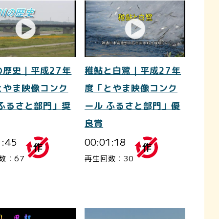
の歴史｜平成27年
稚鮎と白鷺｜平成27年
とやま映像コンク
度「とやま映像コンク
 ふるさと部門」奨
ール ふるさと部門」優
良賞
1:45
00:01:18
数：67
再生回数：30