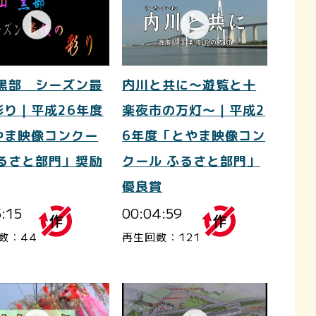
 黒部 シーズン最
内川と共に～遊覧と十
彩り｜平成26年度
楽夜市の万灯～｜平成2
やま映像コンクー
6年度「とやま映像コン
ふるさと部門」奨励
クール ふるさと部門」
優良賞
5:15
00:04:59
数：44
再生回数：121