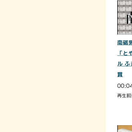
南砺
「と
ル 
賞
00:0
再生回