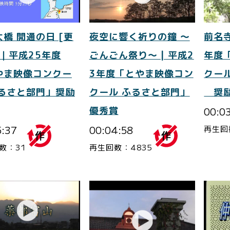
橋 開通の日 [更
夜空に響く祈りの鐘 ～
前名寺
]｜平成25年度
ごんごん祭り～ | 平成2
年度
やま映像コンクー
3年度「とやま映像コン
クー
ふるさと部門」奨励
クール ふるさと部門」
奨
優秀賞
00:0
5:37
00:04:58
再生回
数：31
再生回数：4835