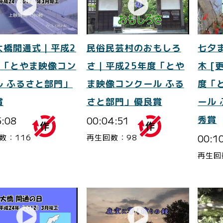
大橋開通式｜平成2
民俗民芸村のおもしろ
七夕
度「とやま映像コン
さ｜平成25年度「とや
木 [
ル ふるさと部門」
ま映像コンクール ふる
度「
賞
さと部門」優良賞
ール
5:08
00:04:51
秀賞
00:1
数：116
再生回数：98
再生回