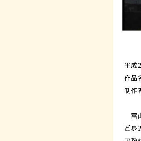
平成
作品
制作
富山
ど身
ア教