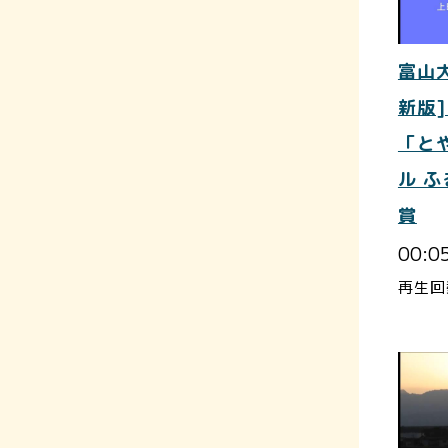
富山大
新版
「と
ル 
賞
00:0
再生回