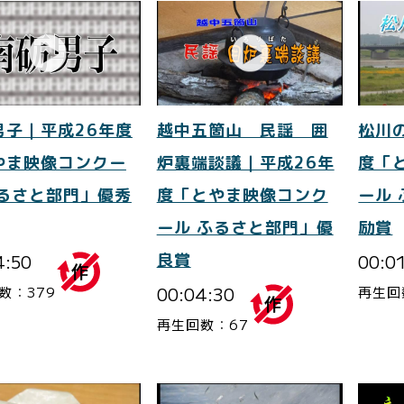
男子｜平成26年度
越中五箇山 民謡 囲
松川
やま映像コンクー
炉裏端談議｜平成26年
度「
ふるさと部門」優秀
度「とやま映像コンク
ール
ール ふるさと部門」優
励賞
4:50
良賞
00:0
00:04:30
数：379
再生回
再生回数：67