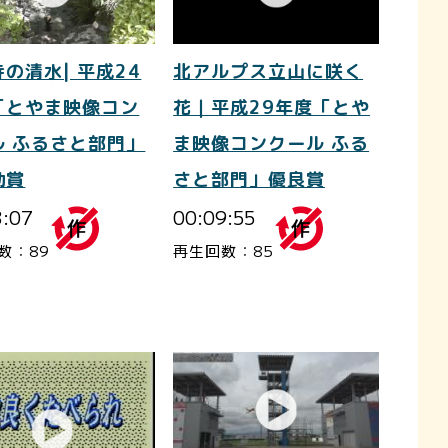
の清水| 平成24
北アルプス立山に咲く
「とやま映像コン
花｜平成29年度「とや
ル ふるさと部門」
ま映像コンクール ふる
励賞
さと部門」優良賞
3:07
00:09:55
数：89
再生回数：85