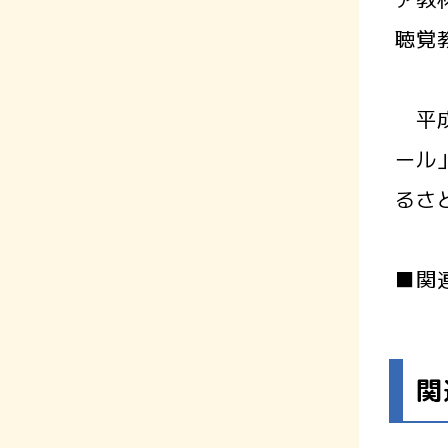
聴覚
平成
ール
るさ
■関
関