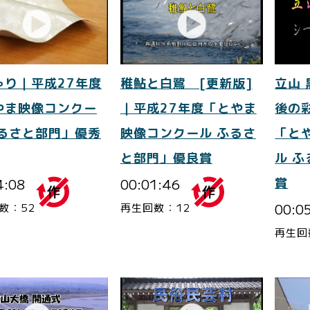
ゃり｜平成27年度
稚鮎と白鷺 [更新版]
立山
やま映像コンクー
｜平成27年度「とやま
後の
ふるさと部門」優秀
映像コンクール ふるさ
「と
と部門」優良賞
ル 
4:08
00:01:46
賞
00:0
数：52
再生回数：12
再生回