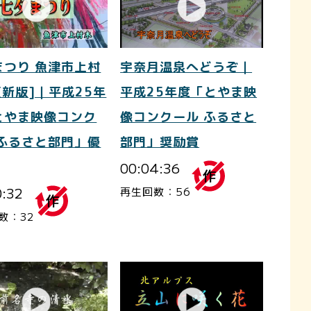
まつり 魚津市上村
宇奈月温泉へどうぞ｜
更新版]｜平成25年
平成25年度「とやま映
とやま映像コンク
像コンクール ふるさと
 ふるさと部門」優
部門」奨励賞
00:04:36
0:32
再生回数：56
数：32