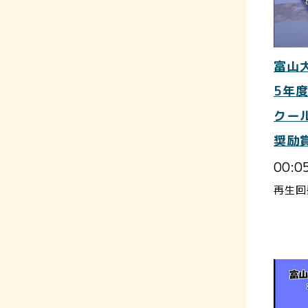
富山
5年
クー
奨励
00:0
再生回