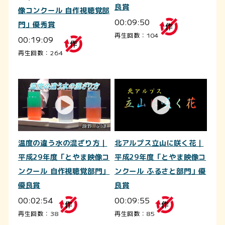
良賞
像コンクール 自作視聴覚部
00:09:50
門」優秀賞
再生回数：104
00:19:09
再生回数：264
温度の違う水の混ざり方｜
北アルプス立山に咲く花｜
平成29年度「とやま映像コ
平成29年度「とやま映像コ
ンクール 自作視聴覚部門」
ンクール ふるさと部門」優
優良賞
良賞
00:02:54
00:09:55
再生回数：38
再生回数：85