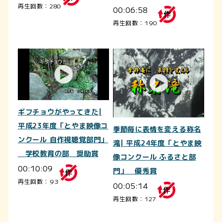
再生回数：280
00:06:58
再生回数：190
ギフチョウがやってきた|
平成23年度「とやま映像コ
季節毎に表情を変える称名
ンクール 自作視聴覚部門」
滝| 平成24年度「とやま映
学校教育の部 奨励賞
像コンクール ふるさと部
00:10:09
門」 優秀賞
再生回数：93
00:05:14
再生回数：127