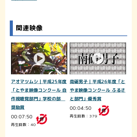
関連映像
アオマツムシ｜平成25年度
南砺男子｜平成26年度「と
「とやま映像コンクール 自
やま映像コンクール ふるさ
作視聴覚部門」学校の部
と部門」優秀賞
奨励賞
00:04:50
00:07:50
再生回数：379
再生回数：40