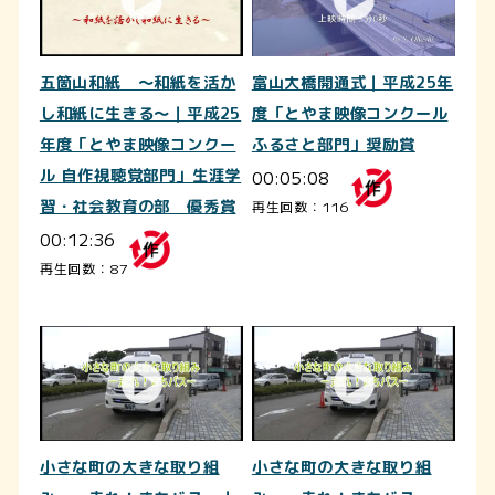
五箇山和紙 ～和紙を活か
富山大橋開通式｜平成25年
し和紙に生きる～｜平成25
度「とやま映像コンクール
年度「とやま映像コンクー
ふるさと部門」奨励賞
ル 自作視聴覚部門」生涯学
00:05:08
習・社会教育の部 優秀賞
再生回数：116
00:12:36
再生回数：87
小さな町の大きな取り組
小さな町の大きな取り組