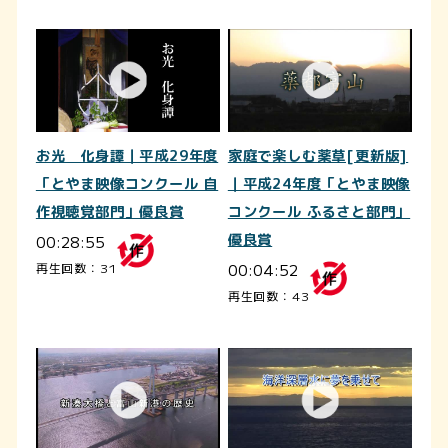
お光 化身譚｜平成29年度
家庭で楽しむ薬草[更新版]
「とやま映像コンクール 自
｜平成24年度「とやま映像
作視聴覚部門」優良賞
コンクール ふるさと部門」
00:28:55
優良賞
00:04:52
再生回数：31
再生回数：43