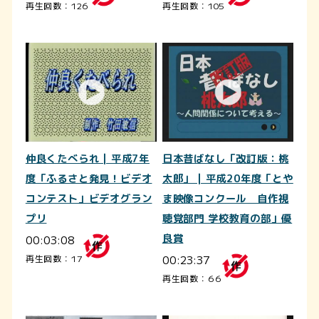
再生回数：126
再生回数：105
仲良くたべられ | 平成7年
日本昔ばなし「改訂版：桃
度「ふるさと発見！ビデオ
太郎」 | 平成20年度「とや
コンテスト」ビデオグラン
ま映像コンクール 自作視
プリ
聴覚部門 学校教育の部」優
00:03:08
良賞
00:23:37
再生回数：17
再生回数：66