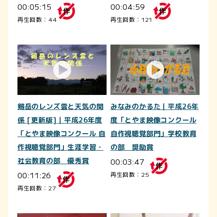
00:05:15
00:04:59
再生回数：44
再生回数：121
剱岳のレンズ雲と天気の関
みなみのかるた｜平成26年
係 [更新版]｜平成26年度
度「とやま映像コンクール
「とやま映像コンクール 自
自作視聴覚部門」学校教育
作視聴覚部門」生涯学習・
の部 奨励賞
社会教育の部 優秀賞
00:03:47
00:11:26
再生回数：25
再生回数：27