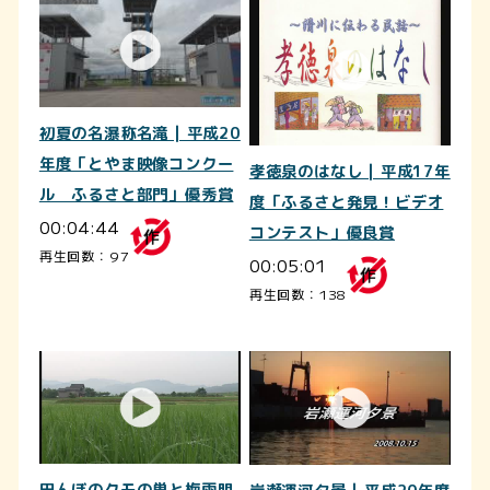
初夏の名瀑称名滝 | 平成20
年度「とやま映像コンクー
孝徳泉のはなし | 平成17年
ル ふるさと部門」優秀賞
度「ふるさと発見！ビデオ
00:04:44
コンテスト」優良賞
再生回数：97
00:05:01
再生回数：138