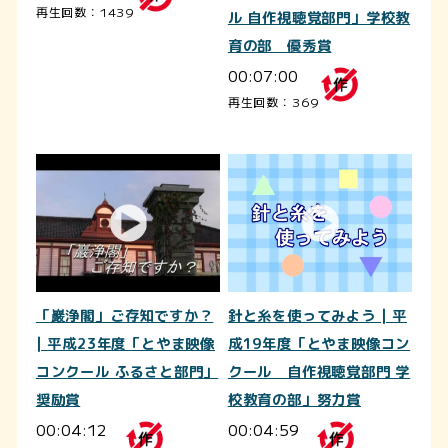
再生回数：1439
ル 自作視聴覚部門」学校教
育の部 優秀賞
00:07:00
再生回数：369
「巖浄閣」ご存知ですか？
針と糸を使ってみよう | 平
| 平成23年度「とやま映像
成19年度「とやま映像コン
コンクール ふるさと部門」
クール 自作視聴覚部門 学
奨励賞
校教育の部」努力賞
00:04:12
00:04:59