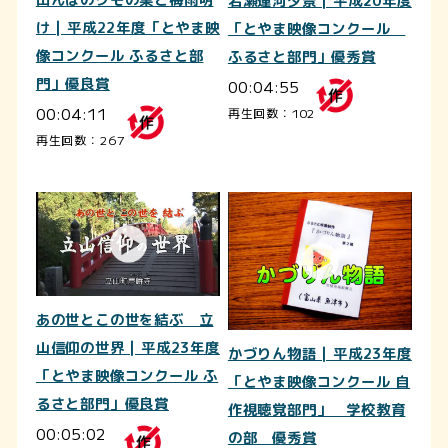
田んぼのクモの巣と梅雨明
岩瀬運河夕景 | 平成20年度
け | 平成22年度「とやま映
「とやま映像コンクール
像コンクール ふるさと部
ふるさと部門」優秀賞
門」優良賞
00:04:55
00:04:11
再生回数：102
再生回数：267
あの世とこの世を結ぶ 立
山信仰の世界 | 平成23年度
かづりん物語 | 平成23年度
「とやま映像コンクール ふ
「とやま映像コンクール 自
るさと部門」優良賞
作視聴覚部門」 学校教育
00:05:02
の部 優秀賞