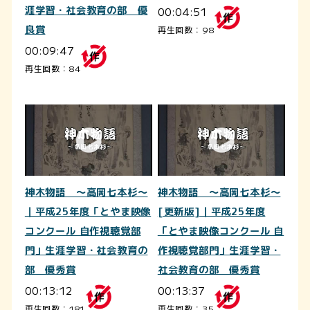
涯学習・社会教育の部 優
00:04:51
良賞
再生回数：98
00:09:47
再生回数：84
神木物語 ～高岡七本杉～
神木物語 ～高岡七本杉～
｜平成25年度「とやま映像
[更新版]｜平成25年度
コンクール 自作視聴覚部
「とやま映像コンクール 自
門」生涯学習・社会教育の
作視聴覚部門」生涯学習・
部 優秀賞
社会教育の部 優秀賞
00:13:12
00:13:37
再生回数：181
再生回数：35