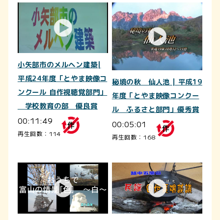
小矢部市のメルヘン建築|
平成24年度「とやま映像コ
秘境の秋 仙人池 | 平成19
ンクール 自作視聴覚部門」
年度「とやま映像コンクー
学校教育の部 優良賞
ル ふるさと部門」優秀賞
00:11:49
00:05:01
再生回数：114
再生回数：168