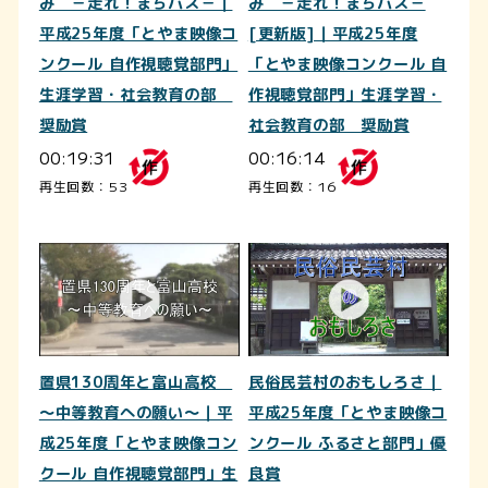
み －走れ！まちバス－｜
み －走れ！まちバス－
平成25年度「とやま映像コ
[更新版]｜平成25年度
ンクール 自作視聴覚部門」
「とやま映像コンクール 自
生涯学習・社会教育の部
作視聴覚部門」生涯学習・
奨励賞
社会教育の部 奨励賞
00:19:31
00:16:14
再生回数：53
再生回数：16
置県130周年と富山高校
民俗民芸村のおもしろさ｜
～中等教育への願い～｜平
平成25年度「とやま映像コ
成25年度「とやま映像コン
ンクール ふるさと部門」優
クール 自作視聴覚部門」生
良賞