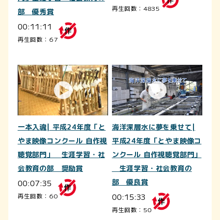
再生回数：4835
部 優秀賞
00:11:11
再生回数：67
一本入魂| 平成24年度「と
海洋深層水に夢を乗せて|
やま映像コンクール 自作視
平成24年度「とやま映像コ
聴覚部門」 生涯学習・社
ンクール 自作視聴覚部門」
会教育の部 奨励賞
生涯学習・社会教育の
00:07:35
部 優良賞
00:15:33
再生回数：60
再生回数：50