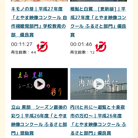
キモノの芽｜平成27年度
稚鮎と白鷺 [更新版]｜平
「とやま映像コンクール 自
成27年度「とやま映像コン
作視聴覚部門」学校教育の
クール ふるさと部門」優良
部 優良賞
賞
00:11:27
00:01:46
再生回数：44
再生回数：12
立山 黒部 シーズン最後の
内川と共に～遊覧と十楽夜
彩り｜平成26年度「とやま
市の万灯～｜平成26年度
映像コンクール ふるさと部
「とやま映像コンクール ふ
門」奨励賞
るさと部門」優良賞