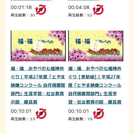
00:01:18
00:04:08
再生回数：30
再生回数：52
福・福 おやべの七福神め
福・福 おやべの七福神め
ぐり｜平成27年度「とやま
ぐり [更新版]｜平成27年
映像コンクール 自作視聴覚
度「とやま映像コンクール
部門」生涯学習・社会教育
自作視聴覚部門」生涯学
の部 優良賞
習・社会教育の部 優良賞
00:10:01
00:10:01
再生回数：33
再生回数：19