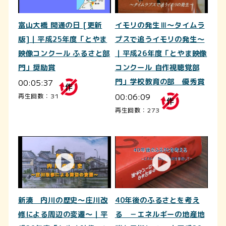
富山大橋 開通の日 [更新
イモリの発生Ⅲ～タイムラ
版]｜平成25年度「とやま
プスで追うイモリの発生～
映像コンクール ふるさと部
｜平成26年度「とやま映像
門」奨励賞
コンクール 自作視聴覚部
00:05:37
門」学校教育の部 優秀賞
00:06:09
再生回数：31
再生回数：273
新湊 内川の歴史～庄川改
40年後のふるさとを考え
修による周辺の変遷～｜平
る －エネルギーの地産地