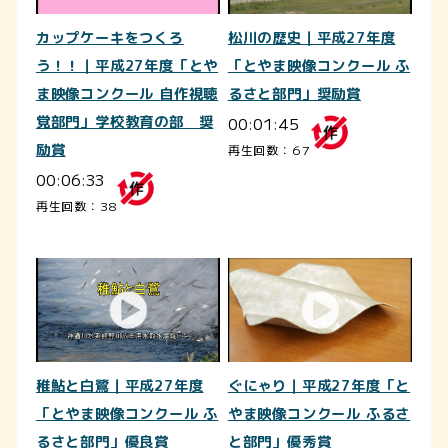
カップケーキをつくろ
松川の歴史｜平成27年度
う！！｜平成27年度「とや
「とやま映像コンクール ふ
ま映像コンクール 自作視聴
るさと部門」奨励賞
覚部門」学校教育の部 奨
00:01:45
励賞
再生回数：67
00:06:33
再生回数：38
稚鮎と白鷺｜平成27年度
ぐにゃり｜平成27年度「と
「とやま映像コンクール ふ
やま映像コンクール ふるさ
るさと部門」優良賞
と部門」優秀賞