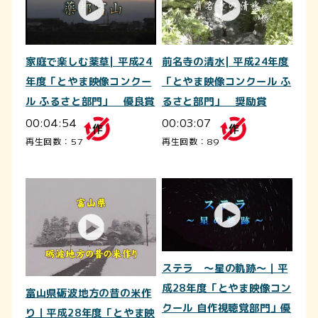
家庭で楽しむ薬草| 平成24
前名寺の清水| 平成24年度
年度「とやま映像コンクー
「とやま映像コンクール ふ
ル ふるさと部門」 優良賞
るさと部門」 奨励賞
00:04:54
00:03:07
再生回数：57
再生回数：89
ステラ ～星の軌跡～｜平
成28年度「とやま映像コン
富山県砺波地方の昔の米作
クール 自作視聴覚部門」優
り｜平成28年度「とやま映