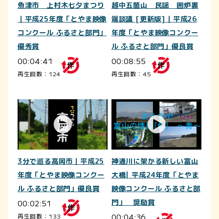
魚津市 上村木七夕まつり
越中五箇山 民謡 囲炉裏
｜平成25年度「とやま映像
端談議 [更新版]｜平成26
コンクール ふるさと部門」
年度「とやま映像コンクー
優秀賞
ル ふるさと部門」優良賞
00:04:41
00:08:55
再生回数：124
再生回数：45
3分で巡る高岡市｜平成25
神通川に架かる新しい富山
年度「とやま映像コンクー
大橋| 平成24年度「とやま
ル ふるさと部門」優良賞
映像コンクール ふるさと部
00:02:51
門」 奨励賞
00:04:36
再生回数：133