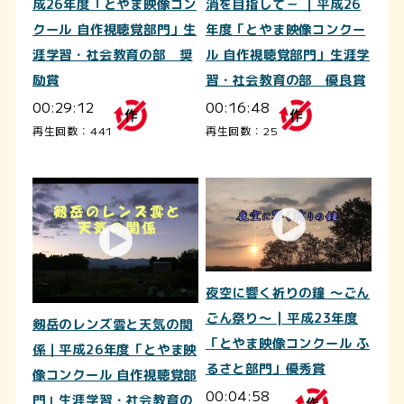
成26年度「とやま映像コン
消を目指して－ ｜平成26
クール 自作視聴覚部門」生
年度「とやま映像コンクー
涯学習・社会教育の部 奨
ル 自作視聴覚部門」生涯学
励賞
習・社会教育の部 優良賞
00:29:12
00:16:48
再生回数：441
再生回数：25
夜空に響く祈りの鐘 ～ごん
ごん祭り～ | 平成23年度
剱岳のレンズ雲と天気の関
「とやま映像コンクール ふ
係｜平成26年度「とやま映
るさと部門」優秀賞
像コンクール 自作視聴覚部
00:04:58
門」生涯学習・社会教育の