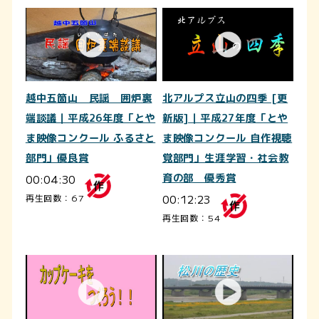
越中五箇山 民謡 囲炉裏
北アルプス立山の四季 [更
端談議｜平成26年度「とや
新版]｜平成27年度「とや
ま映像コンクール ふるさと
ま映像コンクール 自作視聴
部門」優良賞
覚部門」生涯学習・社会教
00:04:30
育の部 優秀賞
00:12:23
再生回数：67
再生回数：54