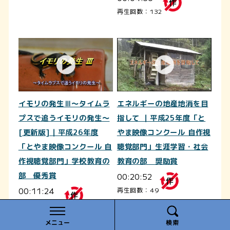
再生回数：132
イモリの発生Ⅲ～タイムラ
エネルギーの地産地消を目
プスで追うイモリの発生～
指して ｜平成25年度「と
[更新版]｜平成26年度
やま映像コンクール 自作視
「とやま映像コンクール 自
聴覚部門」生涯学習・社会
作視聴覚部門」学校教育の
教育の部 奨励賞
部 優秀賞
00:20:52
00:11:24
再生回数：49
再生回数：125
メニュー
検索