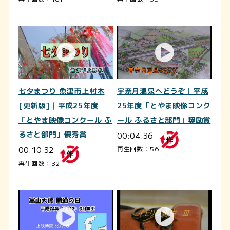
七夕まつり 魚津市上村木
宇奈月温泉へどうぞ｜平成
[更新版]｜平成25年度
25年度「とやま映像コンク
「とやま映像コンクール ふ
ール ふるさと部門」奨励賞
るさと部門」優秀賞
00:04:36
00:10:32
再生回数：56
再生回数：32