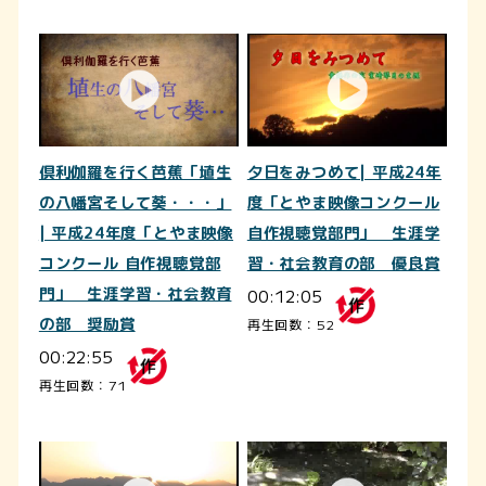
倶利伽羅を行く芭蕉「埴生
夕日をみつめて| 平成24年
の八幡宮そして葵・・・」
度「とやま映像コンクール
| 平成24年度「とやま映像
自作視聴覚部門」 生涯学
コンクール 自作視聴覚部
習・社会教育の部 優良賞
門」 生涯学習・社会教育
00:12:05
の部 奨励賞
再生回数：52
00:22:55
再生回数：71