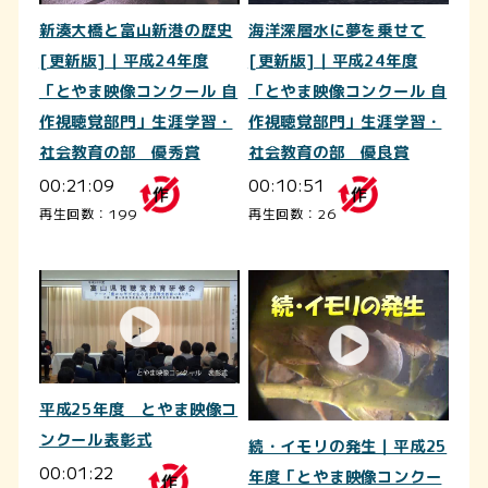
新湊大橋と富山新港の歴史
海洋深層水に夢を乗せて
[更新版]｜平成24年度
[更新版]｜平成24年度
「とやま映像コンクール 自
「とやま映像コンクール 自
作視聴覚部門」生涯学習・
作視聴覚部門」生涯学習・
社会教育の部 優秀賞
社会教育の部 優良賞
00:21:09
00:10:51
再生回数：199
再生回数：26
平成25年度 とやま映像コ
ンクール表彰式
続・イモリの発生｜平成25
00:01:22
年度「とやま映像コンクー