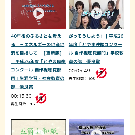
40年後のふるさとを考え
がっそうしよう！｜平成26
る －エネルギーの地産地
年度「とやま映像コンクー
消を目指して－ [更新版]
ル 自作視聴覚部門」学校教
｜平成26年度「とやま映像
育の部 優良賞
コンクール 自作視聴覚部
00:05:49
門」生涯学習・社会教育の
再生回数：103
部 優良賞
00:15:30
再生回数：15