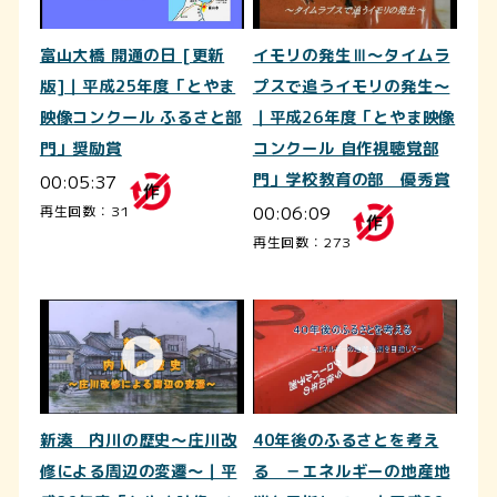
富山大橋 開通の日 [更新
イモリの発生Ⅲ～タイムラ
版]｜平成25年度「とやま
プスで追うイモリの発生～
映像コンクール ふるさと部
｜平成26年度「とやま映像
門」奨励賞
コンクール 自作視聴覚部
00:05:37
門」学校教育の部 優秀賞
00:06:09
再生回数：31
再生回数：273
新湊 内川の歴史～庄川改
40年後のふるさとを考え
修による周辺の変遷～｜平
る －エネルギーの地産地