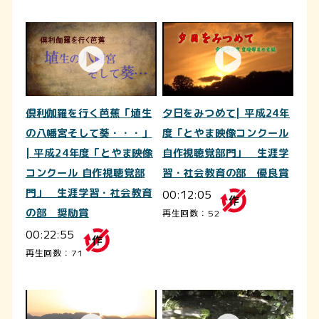
倶利伽羅を行く芭蕉「埴生
夕日をみつめて| 平成24年
の八幡宮そして葵・・・」
度「とやま映像コンクール
| 平成24年度「とやま映像
自作視聴覚部門」 生涯学
コンクール 自作視聴覚部
習・社会教育の部 優良賞
門」 生涯学習・社会教育
00:12:05
の部 奨励賞
再生回数：52
00:22:55
再生回数：71