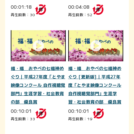
00:01:18
00:04:08
再生回数：30
再生回数：52
福・福 おやべの七福神め
福・福 おやべの七福神め
ぐり｜平成27年度「とやま
ぐり [更新版]｜平成27年
映像コンクール 自作視聴覚
度「とやま映像コンクール
部門」生涯学習・社会教育
自作視聴覚部門」生涯学
の部 優良賞
習・社会教育の部 優良賞
00:10:01
00:10:01
再生回数：33
再生回数：19