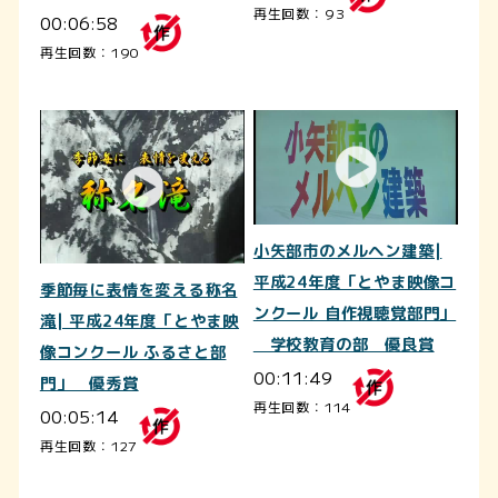
再生回数：93
00:06:58
再生回数：190
小矢部市のメルヘン建築|
平成24年度「とやま映像コ
季節毎に表情を変える称名
ンクール 自作視聴覚部門」
滝| 平成24年度「とやま映
学校教育の部 優良賞
像コンクール ふるさと部
00:11:49
門」 優秀賞
再生回数：114
00:05:14
再生回数：127