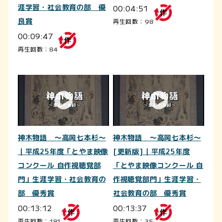
涯学習・社会教育の部 優
00:04:51
良賞
再生回数：98
00:09:47
再生回数：84
神木物語 ～高岡七本杉～
神木物語 ～高岡七本杉～
｜平成25年度「とやま映像
[更新版]｜平成25年度
コンクール 自作視聴覚部
「とやま映像コンクール 自
門」生涯学習・社会教育の
作視聴覚部門」生涯学習・
部 優秀賞
社会教育の部 優秀賞
00:13:12
00:13:37
再生回数：181
再生回数：35