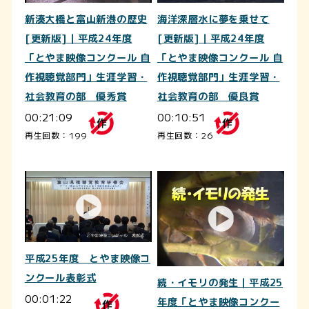
新湊大橋と富山新港の歴史
海洋深層水に夢を乗せて
[更新版]｜平成24年度
[更新版]｜平成24年度
「とやま映像コンクール 自
「とやま映像コンクール 自
作視聴覚部門」生涯学習・
作視聴覚部門」生涯学習・
社会教育の部 優秀賞
社会教育の部 優良賞
00:21:09
00:10:51
再生回数：199
再生回数：26
平成25年度 とやま映像コ
ンクール表彰式
続・イモリの発生｜平成25
00:01:22
年度「とやま映像コンクー