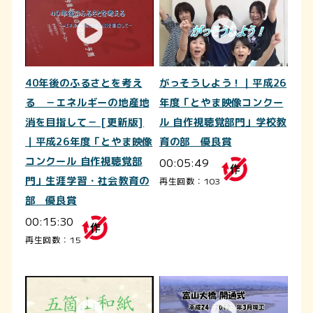
40年後のふるさとを考え
がっそうしよう！｜平成26
る －エネルギーの地産地
年度「とやま映像コンクー
消を目指して－ [更新版]
ル 自作視聴覚部門」学校教
｜平成26年度「とやま映像
育の部 優良賞
コンクール 自作視聴覚部
00:05:49
門」生涯学習・社会教育の
再生回数：103
部 優良賞
00:15:30
再生回数：15