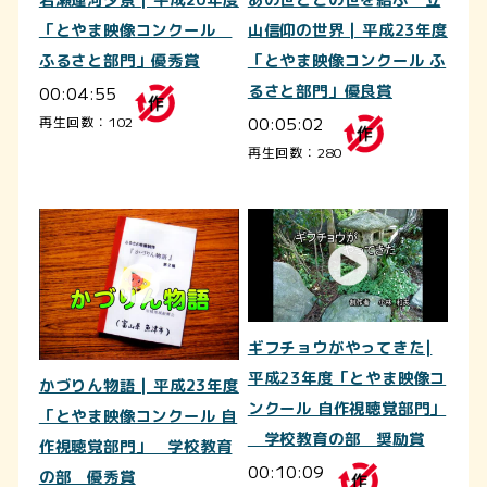
岩瀬運河夕景 | 平成20年度
あの世とこの世を結ぶ 立
「とやま映像コンクール
山信仰の世界 | 平成23年度
ふるさと部門」優秀賞
「とやま映像コンクール ふ
00:04:55
るさと部門」優良賞
00:05:02
再生回数：102
再生回数：280
ギフチョウがやってきた|
平成23年度「とやま映像コ
かづりん物語 | 平成23年度
ンクール 自作視聴覚部門」
「とやま映像コンクール 自
学校教育の部 奨励賞
作視聴覚部門」 学校教育
00:10:09
の部 優秀賞