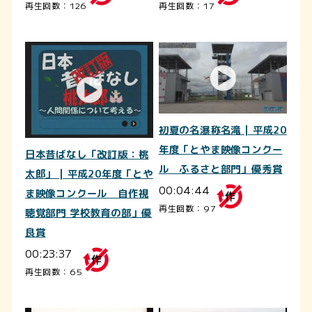
再生回数：126
再生回数：17
初夏の名瀑称名滝 | 平成20
年度「とやま映像コンクー
日本昔ばなし「改訂版：桃
ル ふるさと部門」優秀賞
太郎」 | 平成20年度「とや
00:04:44
ま映像コンクール 自作視
再生回数：97
聴覚部門 学校教育の部」優
良賞
00:23:37
再生回数：65