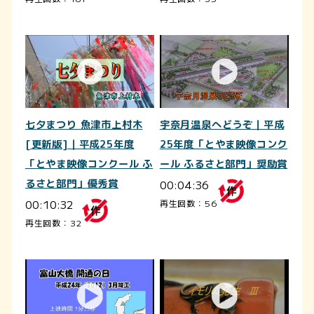
七夕まつり 魚津市上村木
宇奈月温泉へどうぞ｜平成
[更新版]｜平成25年度
25年度「とやま映像コンク
「とやま映像コンクール ふ
ール ふるさと部門」奨励賞
るさと部門」優秀賞
00:04:36
00:10:32
再生回数：56
再生回数：32