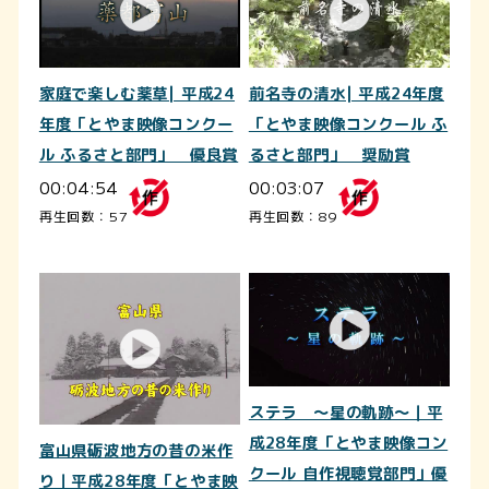
家庭で楽しむ薬草| 平成24
前名寺の清水| 平成24年度
年度「とやま映像コンクー
「とやま映像コンクール ふ
ル ふるさと部門」 優良賞
るさと部門」 奨励賞
00:04:54
00:03:07
再生回数：57
再生回数：89
ステラ ～星の軌跡～｜平
成28年度「とやま映像コン
富山県砺波地方の昔の米作
クール 自作視聴覚部門」優
り｜平成28年度「とやま映