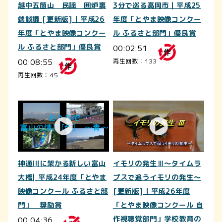
越中五箇山 民謡 囲炉裏
3分で巡る高岡市｜平成25
端談議 [更新版]｜平成26
年度「とやま映像コンクー
年度「とやま映像コンクー
ル ふるさと部門」優良賞
ル ふるさと部門」優良賞
00:02:51
00:08:55
再生回数：133
再生回数：45
神通川に架かる新しい富山
イモリの発生Ⅲ～タイムラ
大橋| 平成24年度「とやま
プスで追うイモリの発生～
映像コンクール ふるさと部
[更新版]｜平成26年度
門」 奨励賞
「とやま映像コンクール 自
00:04:36
作視聴覚部門」学校教育の