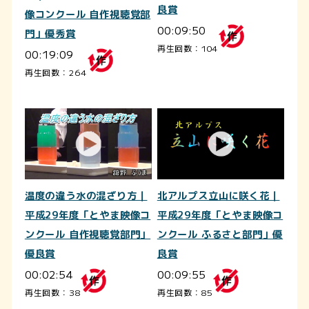
良賞
像コンクール 自作視聴覚部
00:09:50
門」優秀賞
再生回数：104
00:19:09
再生回数：264
温度の違う水の混ざり方｜
北アルプス立山に咲く花｜
平成29年度「とやま映像コ
平成29年度「とやま映像コ
ンクール 自作視聴覚部門」
ンクール ふるさと部門」優
優良賞
良賞
00:02:54
00:09:55
再生回数：38
再生回数：85