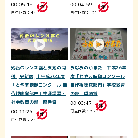
00:05:15
00:04:59
再生回数：44
再生回数：121
剱岳のレンズ雲と天気の関
みなみのかるた｜平成26年
係 [更新版]｜平成26年度
度「とやま映像コンクール
「とやま映像コンクール 自
自作視聴覚部門」学校教育
作視聴覚部門」生涯学習・
の部 奨励賞
社会教育の部 優秀賞
00:03:47
00:11:26
再生回数：25
再生回数：27