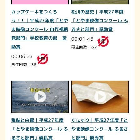
カップケーキをつくろ
松川の歴史｜平成27年度
う！！｜平成27年度「とや
「とやま映像コンクール ふ
ま映像コンクール 自作視聴
るさと部門」奨励賞
覚部門」学校教育の部 奨
00:01:45
励賞
再生回数：67
00:06:33
再生回数：38
稚鮎と白鷺｜平成27年度
ぐにゃり｜平成27年度「と
「とやま映像コンクール ふ
やま映像コンクール ふるさ
るさと部門」優良賞
と部門」優秀賞