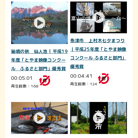
魚津市 上村木七夕まつり
｜平成25年度「とやま映像
秘境の秋 仙人池 | 平成19
コンクール ふるさと部門」
年度「とやま映像コンクー
優秀賞
ル ふるさと部門」優秀賞
00:04:41
00:05:01
再生回数：124
再生回数：168