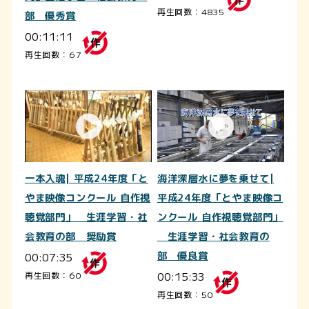
再生回数：4835
部 優秀賞
00:11:11
再生回数：67
一本入魂| 平成24年度「と
海洋深層水に夢を乗せて|
やま映像コンクール 自作視
平成24年度「とやま映像コ
聴覚部門」 生涯学習・社
ンクール 自作視聴覚部門」
会教育の部 奨励賞
生涯学習・社会教育の
00:07:35
部 優良賞
00:15:33
再生回数：60
再生回数：50