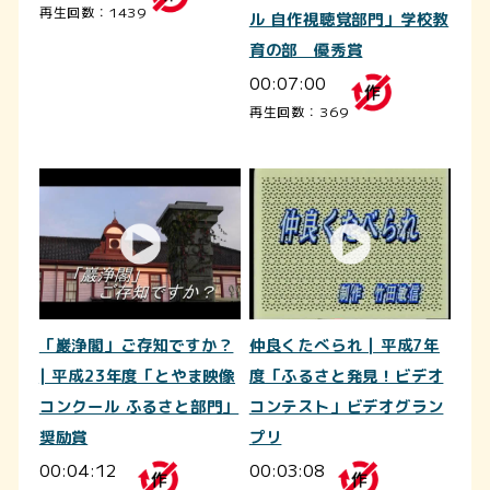
再生回数：1439
ル 自作視聴覚部門」学校教
育の部 優秀賞
00:07:00
再生回数：369
「巖浄閣」ご存知ですか？
仲良くたべられ | 平成7年
| 平成23年度「とやま映像
度「ふるさと発見！ビデオ
コンクール ふるさと部門」
コンテスト」ビデオグラン
奨励賞
プリ
00:04:12
00:03:08