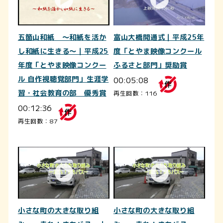
五箇山和紙 ～和紙を活か
富山大橋開通式｜平成25年
し和紙に生きる～｜平成25
度「とやま映像コンクール
年度「とやま映像コンクー
ふるさと部門」奨励賞
ル 自作視聴覚部門」生涯学
00:05:08
習・社会教育の部 優秀賞
再生回数：116
00:12:36
再生回数：87
小さな町の大きな取り組
小さな町の大きな取り組