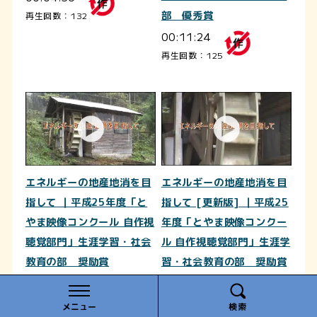
部 優秀賞
再生回数：132
00:11:24
再生回数：125
エネルギーの地産地消を目
エネルギーの地産地消を目
指して ｜平成25年度「と
指して [更新版] ｜平成25
やま映像コンクール 自作視
年度「とやま映像コンクー
聴覚部門」生涯学習・社会
ル 自作視聴覚部門」生涯学
教育の部 奨励賞
習・社会教育の部 奨励賞
00:20:52
00:16:29
再生回数：49
再生回数：22
メニュー
検索