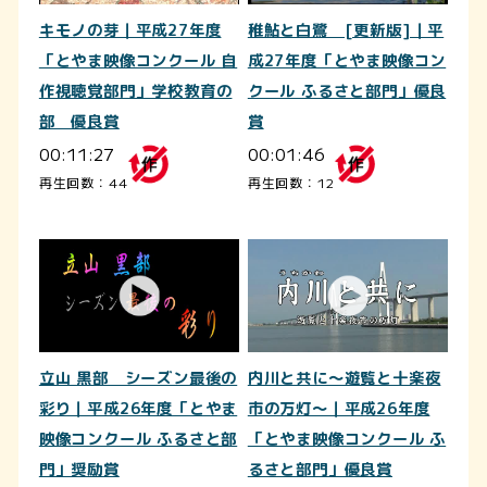
キモノの芽｜平成27年度
稚鮎と白鷺 [更新版]｜平
「とやま映像コンクール 自
成27年度「とやま映像コン
作視聴覚部門」学校教育の
クール ふるさと部門」優良
部 優良賞
賞
00:11:27
00:01:46
再生回数：44
再生回数：12
立山 黒部 シーズン最後の
内川と共に～遊覧と十楽夜
彩り｜平成26年度「とやま
市の万灯～｜平成26年度
映像コンクール ふるさと部
「とやま映像コンクール ふ
門」奨励賞
るさと部門」優良賞