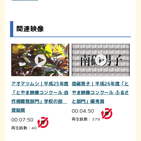
関連映像
アオマツムシ｜平成25年度
南砺男子｜平成26年度「と
「とやま映像コンクール 自
やま映像コンクール ふるさ
作視聴覚部門」学校の部
と部門」優秀賞
奨励賞
00:04:50
00:07:50
再生回数：379
再生回数：40