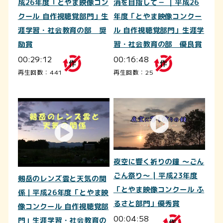
成26年度「とやま映像コン
消を目指して－ ｜平成26
クール 自作視聴覚部門」生
年度「とやま映像コンクー
涯学習・社会教育の部 奨
ル 自作視聴覚部門」生涯学
励賞
習・社会教育の部 優良賞
00:29:12
00:16:48
再生回数：441
再生回数：25
夜空に響く祈りの鐘 ～ごん
ごん祭り～ | 平成23年度
剱岳のレンズ雲と天気の関
「とやま映像コンクール ふ
係｜平成26年度「とやま映
るさと部門」優秀賞
像コンクール 自作視聴覚部
00:04:58
門」生涯学習・社会教育の