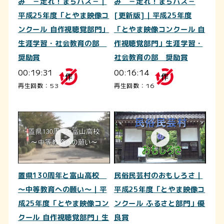
み －走れ！まちバス－｜
み －走れ！まちバス－
平成25年度「とやま映像コ
[更新版]｜平成25年度
ンクール 自作視聴覚部門」
「とやま映像コンクール 自
生涯学習・社会教育の部
作視聴覚部門」生涯学習・
奨励賞
社会教育の部 奨励賞
00:19:31
00:16:14
再生回数：53
再生回数：16
置県130周年と富山高校
民俗民芸村のおもしろさ｜
～中等教育への願い～｜平
平成25年度「とやま映像コ
成25年度「とやま映像コン
ンクール ふるさと部門」優
クール 自作視聴覚部門」生
良賞