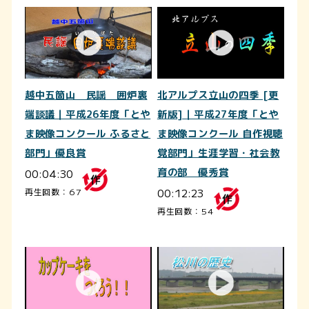
越中五箇山 民謡 囲炉裏
北アルプス立山の四季 [更
端談議｜平成26年度「とや
新版]｜平成27年度「とや
ま映像コンクール ふるさと
ま映像コンクール 自作視聴
部門」優良賞
覚部門」生涯学習・社会教
00:04:30
育の部 優秀賞
00:12:23
再生回数：67
再生回数：54