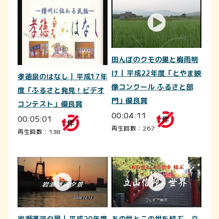
田んぼのクモの巣と梅雨明
け | 平成22年度「とやま映
孝徳泉のはなし | 平成17年
像コンクール ふるさと部
度「ふるさと発見！ビデオ
門」優良賞
コンテスト」優良賞
00:04:11
00:05:01
再生回数：267
再生回数：138