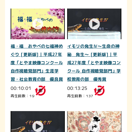
福・福 おやべの七福神め
イモリの発生Ⅳ～生命の神
ぐり [更新版]｜平成27年
秘 発生～ [更新版]｜平
度「とやま映像コンクール
成27年度「とやま映像コン
自作視聴覚部門」生涯学
クール 自作視聴覚部門」学
習・社会教育の部 優良賞
校教育の部 優秀賞
00:10:01
00:13:25
再生回数：19
再生回数：137