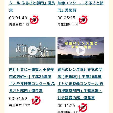
クール ふるさと部門」優良
映像コンクール ふるさと部
賞
門」奨励賞
00:01:46
00:05:15
再生回数：12
再生回数：44
内川と共に～遊覧と十楽夜
剱岳のレンズ雲と天気の関
市の万灯～｜平成26年度
係 [更新版]｜平成26年度
「とやま映像コンクール ふ
「とやま映像コンクール 自
るさと部門」優良賞
作視聴覚部門」生涯学習・
00:04:59
社会教育の部 優秀賞
00:11:26
再生回数：121
再生回数：27