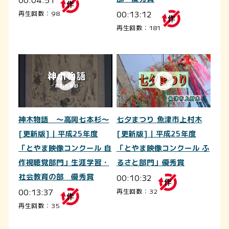
00:13:12
再生回数：98
再生回数：181
神木物語 ～高岡七本杉～
七夕まつり 魚津市上村木
[更新版]｜平成25年度
[更新版]｜平成25年度
「とやま映像コンクール 自
「とやま映像コンクール ふ
作視聴覚部門」生涯学習・
るさと部門」優秀賞
社会教育の部 優秀賞
00:10:32
00:13:37
再生回数：32
再生回数：35