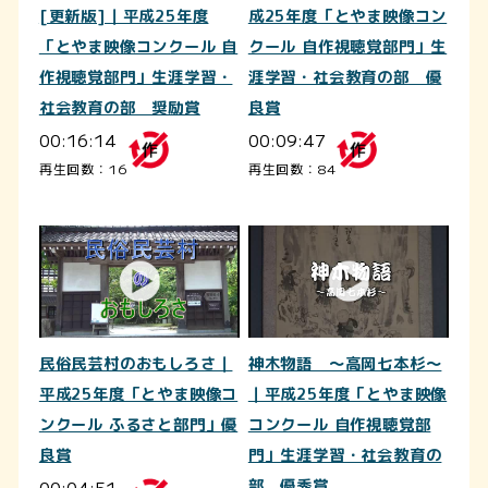
[更新版]｜平成25年度
成25年度「とやま映像コン
「とやま映像コンクール 自
クール 自作視聴覚部門」生
作視聴覚部門」生涯学習・
涯学習・社会教育の部 優
社会教育の部 奨励賞
良賞
00:16:14
00:09:47
再生回数：16
再生回数：84
民俗民芸村のおもしろさ｜
神木物語 ～高岡七本杉～
平成25年度「とやま映像コ
｜平成25年度「とやま映像
ンクール ふるさと部門」優
コンクール 自作視聴覚部
良賞
門」生涯学習・社会教育の
00:04:51
部 優秀賞