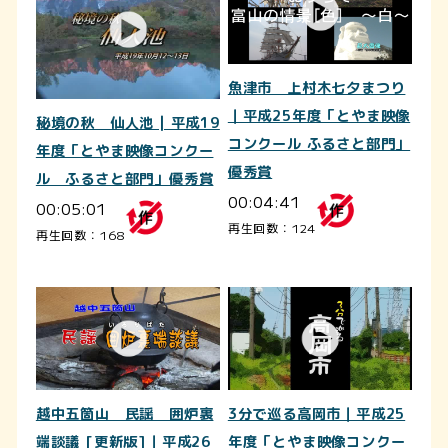
魚津市 上村木七夕まつり
｜平成25年度「とやま映像
秘境の秋 仙人池 | 平成19
コンクール ふるさと部門」
年度「とやま映像コンクー
優秀賞
ル ふるさと部門」優秀賞
00:04:41
00:05:01
再生回数：124
再生回数：168
越中五箇山 民謡 囲炉裏
3分で巡る高岡市｜平成25
端談議 [更新版]｜平成26
年度「とやま映像コンクー