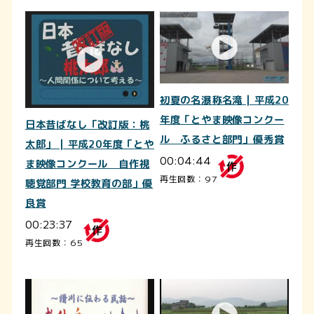
初夏の名瀑称名滝 | 平成20
年度「とやま映像コンクー
日本昔ばなし「改訂版：桃
ル ふるさと部門」優秀賞
太郎」 | 平成20年度「とや
00:04:44
ま映像コンクール 自作視
再生回数：97
聴覚部門 学校教育の部」優
良賞
00:23:37
再生回数：65