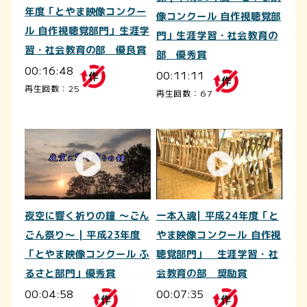
年度「とやま映像コンクー
像コンクール 自作視聴覚部
ル 自作視聴覚部門」生涯学
門」生涯学習・社会教育の
習・社会教育の部 優良賞
部 優秀賞
00:16:48
00:11:11
再生回数：25
再生回数：67
夜空に響く祈りの鐘 ～ごん
一本入魂| 平成24年度「と
ごん祭り～ | 平成23年度
やま映像コンクール 自作視
「とやま映像コンクール ふ
聴覚部門」 生涯学習・社
るさと部門」優秀賞
会教育の部 奨励賞
00:04:58
00:07:35