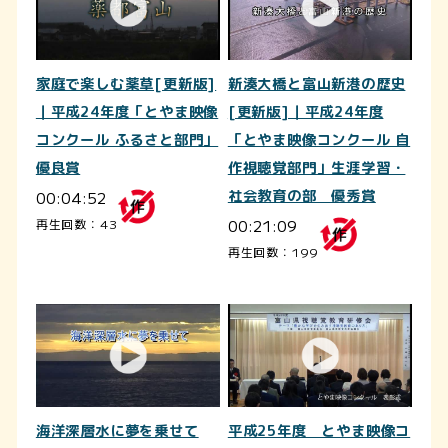
家庭で楽しむ薬草[更新版]
新湊大橋と富山新港の歴史
｜平成24年度「とやま映像
[更新版]｜平成24年度
コンクール ふるさと部門」
「とやま映像コンクール 自
優良賞
作視聴覚部門」生涯学習・
00:04:52
社会教育の部 優秀賞
00:21:09
再生回数：43
再生回数：199
海洋深層水に夢を乗せて
平成25年度 とやま映像コ