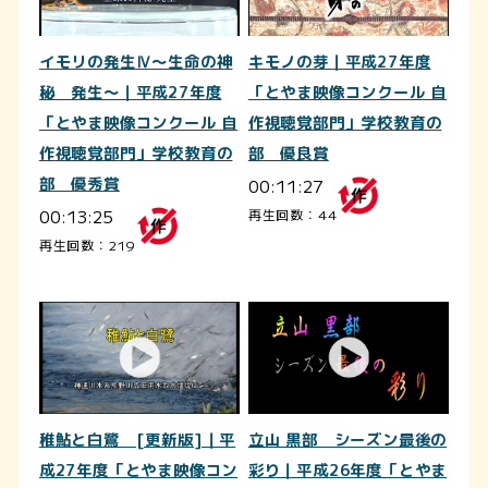
イモリの発生Ⅳ～生命の神
キモノの芽｜平成27年度
秘 発生～｜平成27年度
「とやま映像コンクール 自
「とやま映像コンクール 自
作視聴覚部門」学校教育の
作視聴覚部門」学校教育の
部 優良賞
部 優秀賞
00:11:27
00:13:25
再生回数：44
再生回数：219
稚鮎と白鷺 [更新版]｜平
立山 黒部 シーズン最後の
成27年度「とやま映像コン
彩り｜平成26年度「とやま