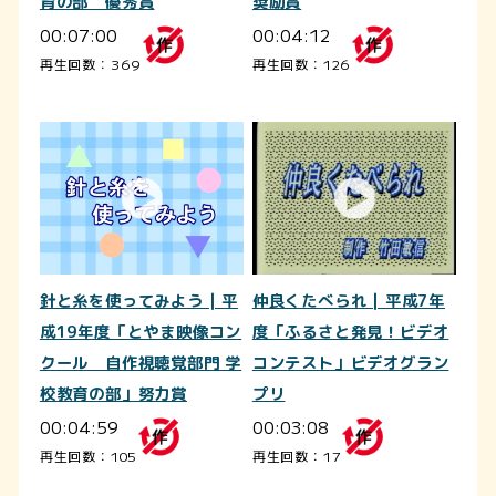
育の部 優秀賞
奨励賞
00:07:00
00:04:12
再生回数：369
再生回数：126
針と糸を使ってみよう | 平
仲良くたべられ | 平成7年
成19年度「とやま映像コン
度「ふるさと発見！ビデオ
クール 自作視聴覚部門 学
コンテスト」ビデオグラン
校教育の部」努力賞
プリ
00:04:59
00:03:08
再生回数：105
再生回数：17