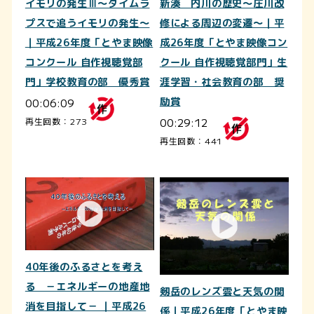
イモリの発生Ⅲ～タイムラ
新湊 内川の歴史～庄川改
プスで追うイモリの発生～
修による周辺の変遷～｜平
｜平成26年度「とやま映像
成26年度「とやま映像コン
コンクール 自作視聴覚部
クール 自作視聴覚部門」生
門」学校教育の部 優秀賞
涯学習・社会教育の部 奨
00:06:09
励賞
00:29:12
再生回数：273
再生回数：441
40年後のふるさとを考え
る －エネルギーの地産地
剱岳のレンズ雲と天気の関
消を目指して－ ｜平成26
係｜平成26年度「とやま映