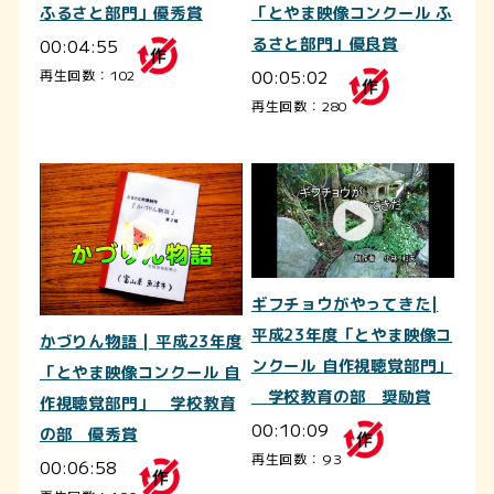
ふるさと部門」優秀賞
「とやま映像コンクール ふ
00:04:55
るさと部門」優良賞
00:05:02
再生回数：102
再生回数：280
ギフチョウがやってきた|
平成23年度「とやま映像コ
かづりん物語 | 平成23年度
ンクール 自作視聴覚部門」
「とやま映像コンクール 自
学校教育の部 奨励賞
作視聴覚部門」 学校教育
00:10:09
の部 優秀賞
再生回数：93
00:06:58