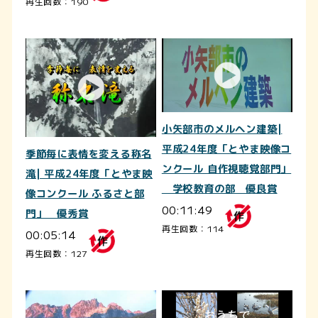
再生回数：190
小矢部市のメルヘン建築|
平成24年度「とやま映像コ
季節毎に表情を変える称名
ンクール 自作視聴覚部門」
滝| 平成24年度「とやま映
学校教育の部 優良賞
像コンクール ふるさと部
00:11:49
門」 優秀賞
再生回数：114
00:05:14
再生回数：127