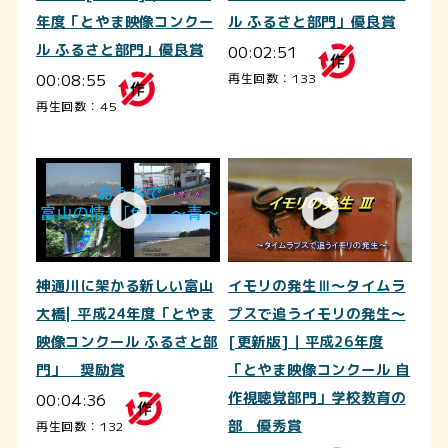
年度「とやま映像コンクー
ル ふるさと部門」優良賞
ル ふるさと部門」優良賞
00:02:51
00:08:55
再生回数：133
再生回数：45
神通川に架かる新しい富山
イモリの発生Ⅲ～タイムラ
大橋| 平成24年度「とやま
プスで追うイモリの発生～
映像コンクール ふるさと部
[更新版]｜平成26年度
門」 奨励賞
「とやま映像コンクール 自
00:04:36
作視聴覚部門」学校教育の
部 優秀賞
再生回数：132