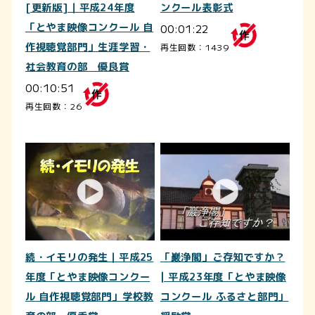
[更新版]｜平成24年度
ンクール表彰式
「とやま映像コンクール 自
00:01:22
作視聴覚部門」生涯学習・
再生回数：1439
社会教育の部 優良賞
00:10:51
再生回数：26
続・イモリの発生｜平成25
「巖浄閣」ご存知ですか？
年度「とやま映像コンクー
| 平成23年度「とやま映像
ル 自作視聴覚部門」学校教
コンクール ふるさと部門」