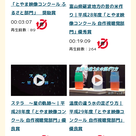
「とやま映像コンクール ふ
富山県砺波地方の昔の米作
るさと部門」 奨励賞
り｜平成28年度「とやま映
00:03:07
像コンクール 自作視聴覚部
再生回数：89
門」優秀賞
00:19:09
再生回数：264
ステラ ～星の軌跡～｜平
温度の違う水の混ざり方｜
成28年度「とやま映像コン
平成29年度「とやま映像コ
クール 自作視聴覚部門」優
ンクール 自作視聴覚部門」
良賞
優良賞