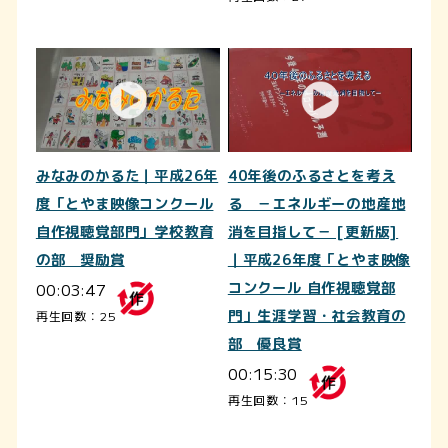
みなみのかるた｜平成26年
40年後のふるさとを考え
度「とやま映像コンクール
る －エネルギーの地産地
自作視聴覚部門」学校教育
消を目指して－ [更新版]
の部 奨励賞
｜平成26年度「とやま映像
00:03:47
コンクール 自作視聴覚部
門」生涯学習・社会教育の
再生回数：25
部 優良賞
00:15:30
再生回数：15