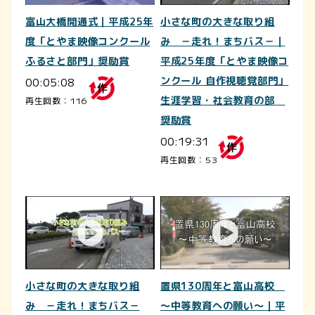
富山大橋開通式｜平成25年
小さな町の大きな取り組
度「とやま映像コンクール
み －走れ！まちバス－｜
ふるさと部門」奨励賞
平成25年度「とやま映像コ
00:05:08
ンクール 自作視聴覚部門」
生涯学習・社会教育の部
再生回数：116
奨励賞
00:19:31
再生回数：53
小さな町の大きな取り組
置県130周年と富山高校
み －走れ！まちバス－
～中等教育への願い～｜平