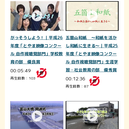
がっそうしよう！｜平成26
五箇山和紙 ～和紙を活か
年度「とやま映像コンクー
し和紙に生きる～｜平成25
ル 自作視聴覚部門」学校教
年度「とやま映像コンクー
育の部 優良賞
ル 自作視聴覚部門」生涯学
00:05:49
習・社会教育の部 優秀賞
00:12:36
再生回数：103
再生回数：87