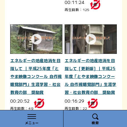
00:11:24
再生回数：125
エネルギーの地産地消を目
エネルギーの地産地消を目
指して ｜平成25年度「と
指して [更新版] ｜平成25
やま映像コンクール 自作視
年度「とやま映像コンクー
聴覚部門」生涯学習・社会
ル 自作視聴覚部門」生涯学
教育の部 奨励賞
習・社会教育の部 奨励賞
00:20:52
00:16:29
再生回数：49
再生回数：22
メニュー
検索