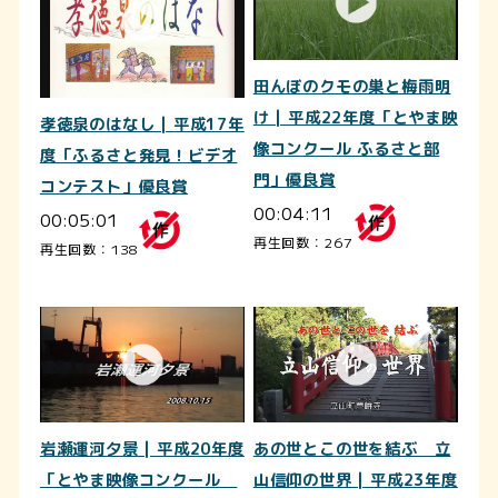
田んぼのクモの巣と梅雨明
け | 平成22年度「とやま映
孝徳泉のはなし | 平成17年
像コンクール ふるさと部
度「ふるさと発見！ビデオ
門」優良賞
コンテスト」優良賞
00:04:11
00:05:01
再生回数：267
再生回数：138
岩瀬運河夕景 | 平成20年度
あの世とこの世を結ぶ 立
「とやま映像コンクール
山信仰の世界 | 平成23年度