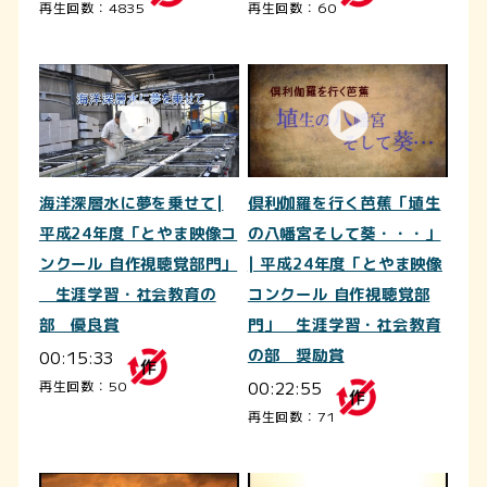
再生回数：4835
再生回数：60
海洋深層水に夢を乗せて|
倶利伽羅を行く芭蕉「埴生
平成24年度「とやま映像コ
の八幡宮そして葵・・・」
ンクール 自作視聴覚部門」
| 平成24年度「とやま映像
生涯学習・社会教育の
コンクール 自作視聴覚部
部 優良賞
門」 生涯学習・社会教育
00:15:33
の部 奨励賞
00:22:55
再生回数：50
再生回数：71