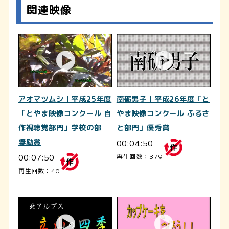
関連映像
アオマツムシ｜平成25年度
南砺男子｜平成26年度「と
「とやま映像コンクール 自
やま映像コンクール ふるさ
作視聴覚部門」学校の部
と部門」優秀賞
奨励賞
00:04:50
00:07:50
再生回数：379
再生回数：40