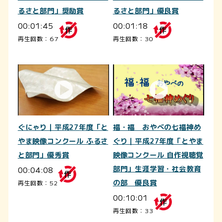
るさと部門」奨励賞
るさと部門」優良賞
00:01:45
00:01:18
再生回数：67
再生回数：30
ぐにゃり｜平成27年度「と
福・福 おやべの七福神め
やま映像コンクール ふるさ
ぐり｜平成27年度「とやま
と部門」優秀賞
映像コンクール 自作視聴覚
00:04:08
部門」生涯学習・社会教育
の部 優良賞
再生回数：52
00:10:01
再生回数：33