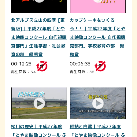
北アルプス立山の四季 [更
カップケーキをつくろ
新版]｜平成27年度「とや
う！！｜平成27年度「とや
ま映像コンクール 自作視聴
ま映像コンクール 自作視聴
覚部門」生涯学習・社会教
覚部門」学校教育の部 奨
育の部 優秀賞
励賞
00:12:23
00:06:33
再生回数：54
再生回数：38
松川の歴史｜平成27年度
稚鮎と白鷺｜平成27年度
「とやま映像コンクール ふ
「とやま映像コンクール ふ