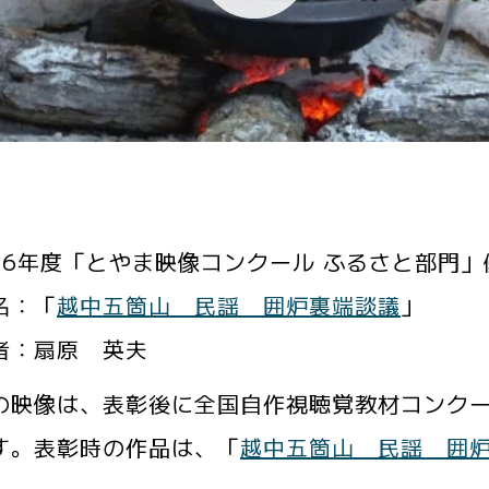
26年度「とやま映像コンクール ふるさと部門」
名：「
越中五箇山 民謡 囲炉裏端談議
」
者：扇原 英夫
の映像は、表彰後に全国自作視聴覚教材コンク
す。表彰時の作品は、「
越中五箇山 民謡 囲