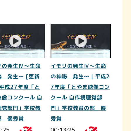
リの発生Ⅳ～生命
イモリの発生Ⅳ～生命
秘 発生～ [更新
の神秘 発生～｜平成2
｜平成27年度「と
7年度「とやま映像コン
映像コンクール 自
クール 自作視聴覚部
聴覚部門」学校教
門」学校教育の部 優
部 優秀賞
秀賞
3:25
00:13:25