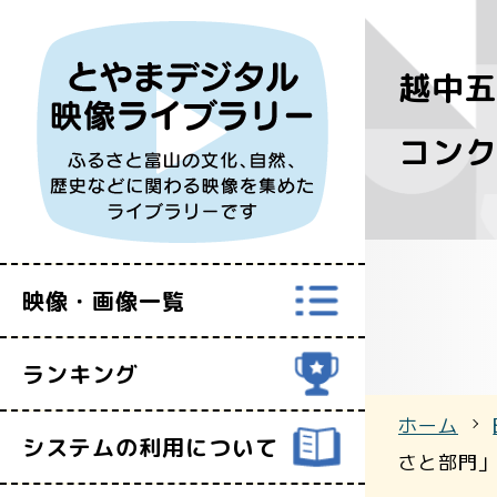
越中五
すべての映
コンク
富山県映像セ
映像・画像一覧
ランキング
ホーム
システムの利用について
さと部門