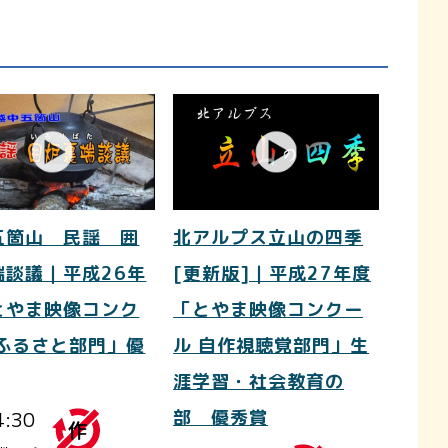
五箇山 民謡 囲
北アルプス立山の四季
端談議｜平成26年
[更新版]｜平成27年度
とやま映像コンク
「とやま映像コンクー
 ふるさと部門」優
ル 自作視聴覚部門」生
涯学習・社会教育の
4:30
部 優秀賞