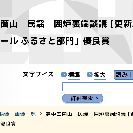
箇山 民謡 囲炉裏端談議 [更新
像
ール ふるさと部門」優良賞
ンターYouTubeチャンネル
文字サイズ
標準
拡大
詳細検索
映像・画像一覧
越中五箇山 民謡 囲炉裏端談議 [
」優良賞