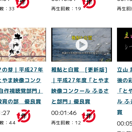
数：33
再生回数：19
再生回
ノの芽｜平成27年
稚鮎と白鷺 [更新版]
立山
とやま映像コンク
｜平成27年度「とやま
後の
 自作視聴覚部門」
映像コンクール ふるさ
「と
教育の部 優良賞
と部門」優良賞
ル 
1:27
00:01:46
賞
00:0
数：44
再生回数：12