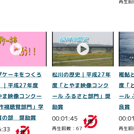
再生回
プケーキをつくろ
松川の歴史｜平成27年
稚鮎
！｜平成27年度
度「とやま映像コンク
度「
やま映像コンクー
ール ふるさと部門」奨
ール
自作視聴覚部門」学
励賞
良賞
育の部 奨励賞
00:01:45
00:0
6:33
再生回数：67
再生回