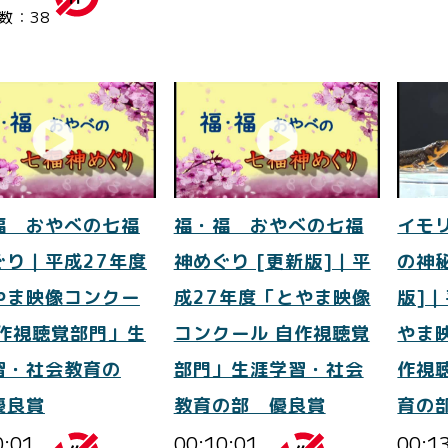
数：38
福 おやべの七福
福・福 おやべの七福
イモ
ぐり｜平成27年度
神めぐり [更新版]｜平
の神
やま映像コンクー
成27年度「とやま映像
版]
自作視聴覚部門」生
コンクール 自作視聴覚
やま
習・社会教育の
部門」生涯学習・社会
作視
優良賞
教育の部 優良賞
育の
0:01
00:10:01
00:1