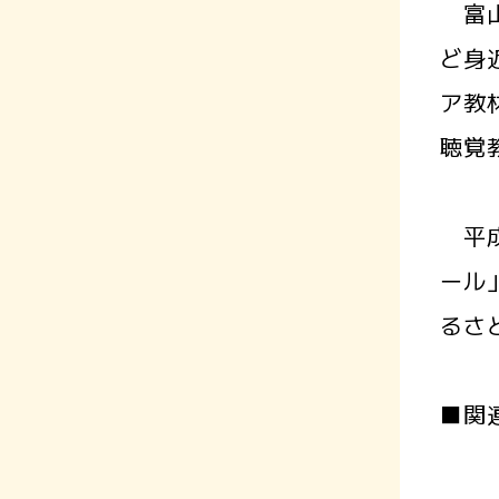
富山
ど身
ア教
聴覚
平成
ール
るさ
■関