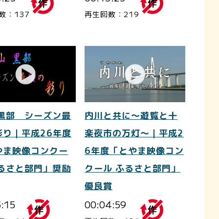
数：137
再生回数：219
 黒部 シーズン最
内川と共に～遊覧と十
彩り｜平成26年度
楽夜市の万灯～｜平成2
やま映像コンクー
6年度「とやま映像コン
ふるさと部門」奨励
クール ふるさと部門」
優良賞
5:15
00:04:59