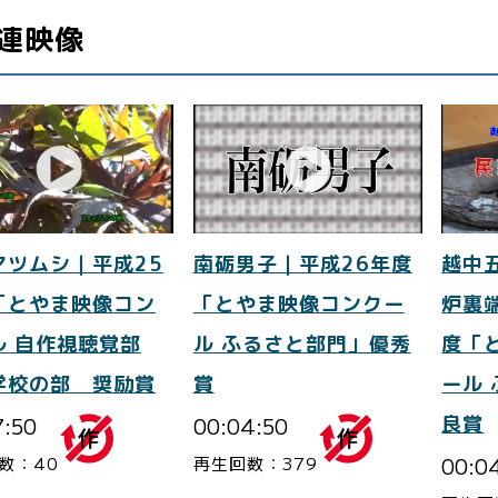
連映像
マツムシ｜平成25
南砺男子｜平成26年度
越中
「とやま映像コン
「とやま映像コンクー
炉裏
ル 自作視聴覚部
ル ふるさと部門」優秀
度「
学校の部 奨励賞
賞
ール
7:50
00:04:50
良賞
00:0
数：40
再生回数：379