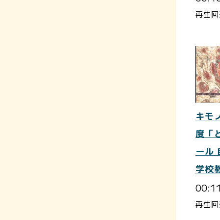
再生回
キモ
度「
ール
学校
00:1
再生回