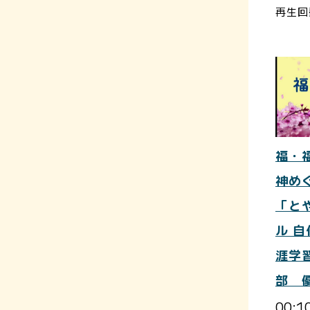
再生回
福・
神め
「と
ル 
涯学
部 
00:1