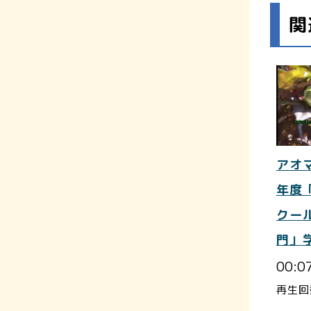
関
アオ
年度
クー
門」
00:0
再生回