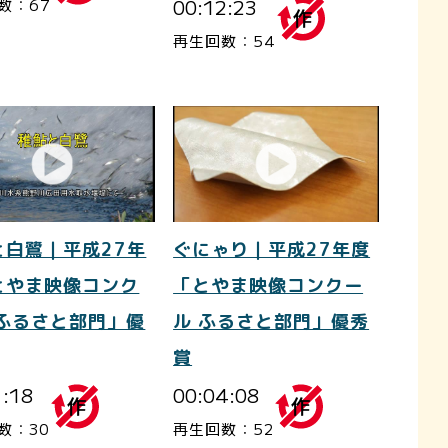
00:12:23
数：67
再生回数：54
と白鷺｜平成27年
ぐにゃり｜平成27年度
とやま映像コンク
「とやま映像コンクー
 ふるさと部門」優
ル ふるさと部門」優秀
賞
1:18
00:04:08
数：30
再生回数：52