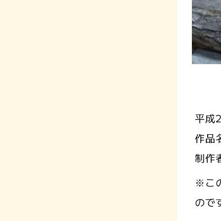
平成
作品
制作
※こ
ので