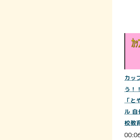
カッ
う！
「と
ル 
校教
00:0