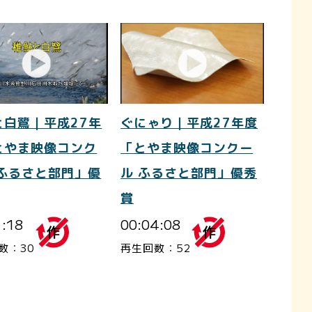
と白鷺｜平成27年
ぐにゃり｜平成27年度
とやま映像コンク
「とやま映像コンクー
 ふるさと部門」優
ル ふるさと部門」優秀
賞
1:18
00:04:08
数：30
再生回数：52