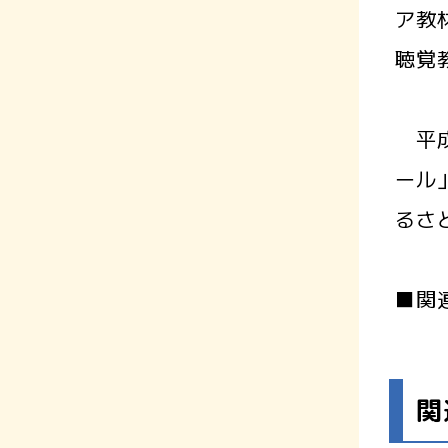
ア教
聴覚
平成
ール
るさ
■関
関