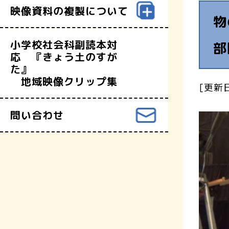
映像資料の複製について
物
小学校社会科副読本対
部
応 『きょう土のすが
た』
地域映像クリップ集
[更新日
問い合わせ