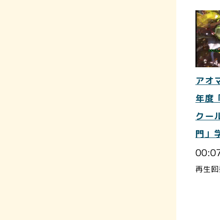
アオ
年度
クー
門」
00:0
再生回