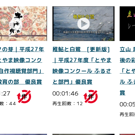
ノの芽｜平成27年
稚鮎と白鷺 [更新版]
立山
とやま映像コンク
｜平成27年度「とやま
後の
 自作視聴覚部門」
映像コンクール ふるさ
「と
教育の部 優良賞
と部門」優良賞
ル 
1:27
00:01:46
賞
00:0
数：44
再生回数：12
再生回