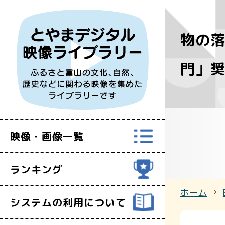
物の落
すべての映
門」
富山県映像セ
映像・画像一覧
ランキング
ホーム
システムの利用について