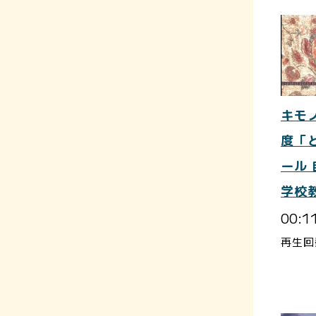
キモ
度「
ール
学校
00:1
再生回