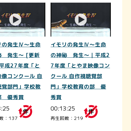
リの発生Ⅳ～生命
イモリの発生Ⅳ～生命
秘 発生～ [更新
の神秘 発生～｜平成2
｜平成27年度「と
7年度「とやま映像コン
映像コンクール 自
クール 自作視聴覚部
聴覚部門」学校教
門」学校教育の部 優
部 優秀賞
秀賞
3:25
00:13:25
数：137
再生回数：219