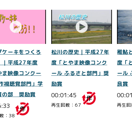
プケーキをつくろ
松川の歴史｜平成27年
稚鮎
！｜平成27年度
度「とやま映像コンク
度「
やま映像コンクー
ール ふるさと部門」奨
ール
自作視聴覚部門」学
励賞
良賞
育の部 奨励賞
00:01:45
00:0
6:33
再生回数：67
再生回
数：38