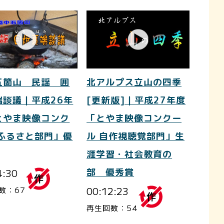
五箇山 民謡 囲
北アルプス立山の四季
端談議｜平成26年
[更新版]｜平成27年度
とやま映像コンク
「とやま映像コンクー
 ふるさと部門」優
ル 自作視聴覚部門」生
涯学習・社会教育の
4:30
部 優秀賞
00:12:23
数：67
再生回数：54