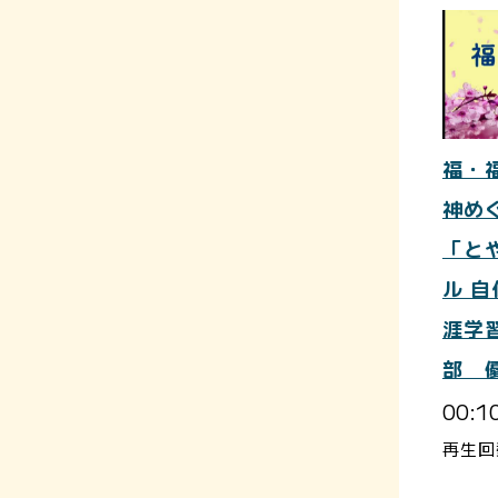
福・
神め
「と
ル 
涯学
部 
00:1
再生回