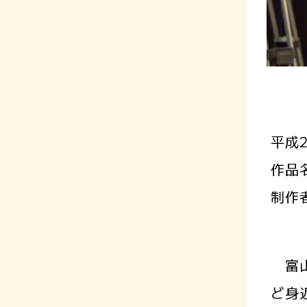
平成
作品
制作
富山
ど身