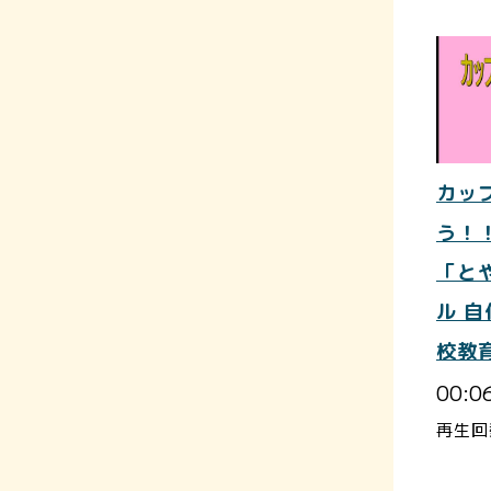
カッ
う！
「と
ル 
校教
00:0
再生回