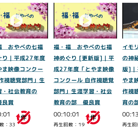
福 おやべの七福
福・福 おやべの七福
イモ
ぐり｜平成27年度
神めぐり [更新版]｜平
の神
やま映像コンクー
成27年度「とやま映像
版]
自作視聴覚部門」生
コンクール 自作視聴覚
やま
習・社会教育の
部門」生涯学習・社会
作視
優良賞
教育の部 優良賞
育の
0:01
00:10:01
00:1
数：33
再生回数：19
再生回