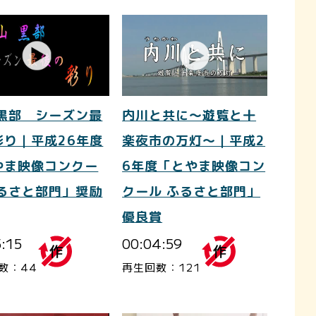
 黒部 シーズン最
内川と共に～遊覧と十
彩り｜平成26年度
楽夜市の万灯～｜平成2
やま映像コンクー
6年度「とやま映像コン
ふるさと部門」奨励
クール ふるさと部門」
優良賞
5:15
00:04:59
数：44
再生回数：121