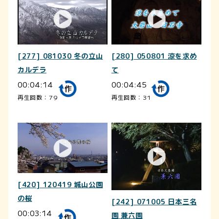
[277] 081030 冬の立山
[280] 050801 涼を求め
カルデラ
て
00:04:14
00:04:45
再生回数：79
再生回数：31
[420] 120419 城山公園
の桜
[242] 071005 日本三名
00:03:14
園 兼六園