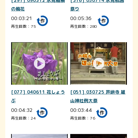
[291] 090312 氷見稲積
[316] 050714 氷見祇園
の梅花
祭り
00:03:21
00:05:36
再生回数：75
再生回数：280
[077] 040611 花しょう
[051] 030725 芦峅寺 雄
ぶ
山神社例大祭
00:04:32
00:03:44
再生回数：24
再生回数：76