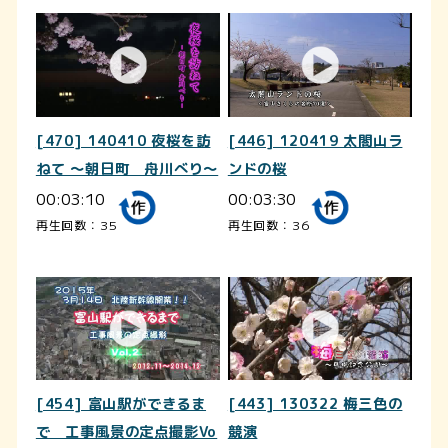
[470] 140410 夜桜を訪
[446] 120419 太閤山ラ
ねて ～朝日町 舟川べり～
ンドの桜
00:03:10
00:03:30
再生回数：35
再生回数：36
[454] 富山駅ができるま
[443] 130322 梅三色の
で 工事風景の定点撮影Vo
競演