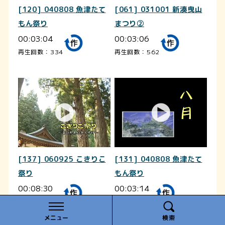
[120] 040808 魚津たて
[061] 031001 新湊曳山
もん祭り
まつり②
00:03:04
00:03:06
再生回数：334
再生回数：562
[137] 060925 こきりこ
[131] 040808 魚津たて
祭り
もん祭り
00:08:30
00:03:14
再生回数：257
再生回数：73
メニュー
検索