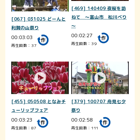
[469] 140409 夜桜を訪
ねて ～富山市 松川べり
[067] 031025 どーんと
～
利賀の山祭り
00:02:27
00:03:03
再生回数：39
再生回数：37
[455] 050508 となみチ
[379] 100707 舟見七夕
ューリップフェア
祭り
00:03:23
00:02:58
再生回数：87
再生回数：111