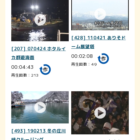
[428] 110421 ありそド
ーム展望塔
[207] 070424 ホタルイ
00:02:08
カ群遊海面
再生回数：49
00:04:43
再生回数：213
[493] 190213 冬の庄川
峡クルージング