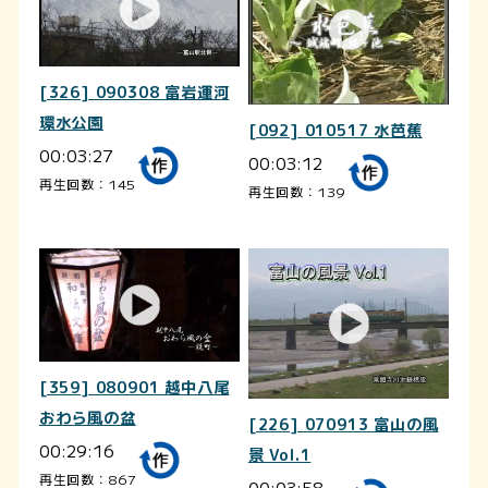
[326] 090308 富岩運河
環水公園
[092] 010517 水芭蕉
00:03:27
00:03:12
再生回数：145
再生回数：139
[359] 080901 越中八尾
おわら風の盆
[226] 070913 富山の風
00:29:16
景 Vol.1
再生回数：867
00:03:58