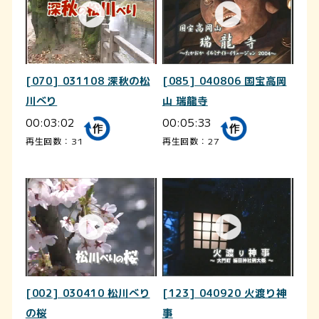
[070] 031108 深秋の松
[085] 040806 国宝高岡
川べり
山 瑞龍寺
00:03:02
00:05:33
再生回数：31
再生回数：27
[002] 030410 松川べり
[123] 040920 火渡り神
の桜
事