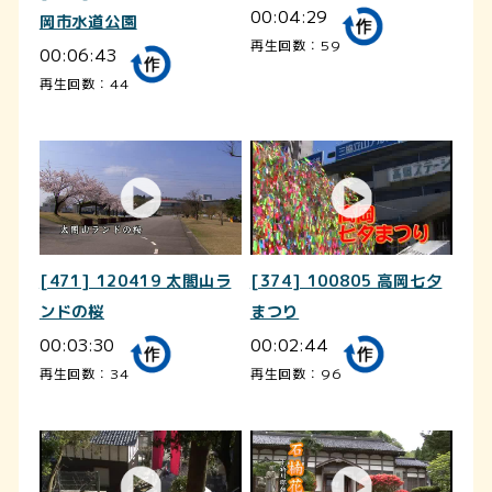
00:04:29
岡市水道公園
再生回数：59
00:06:43
再生回数：44
[471] 120419 太閤山ラ
[374] 100805 高岡七夕
ンドの桜
まつり
00:03:30
00:02:44
再生回数：34
再生回数：96