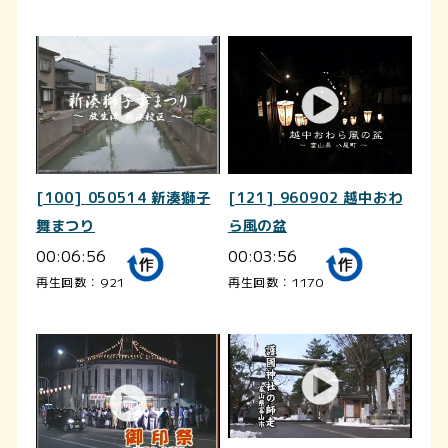
[100] 050514 新湊獅子
[121] 960902 越中おわ
舞まつり
ら風の盆
00:06:56
00:03:56
再生回数：921
再生回数：1170