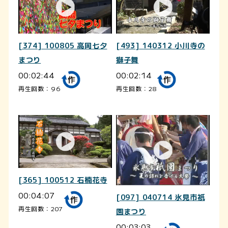
[374] 100805 高岡七夕
[493] 140312 小川寺の
まつり
獅子舞
00:02:44
00:02:14
再生回数：96
再生回数：28
[365] 100512 石楠花寺
00:04:07
[097] 040714 氷見市祇
再生回数：207
園まつり
00:03:03