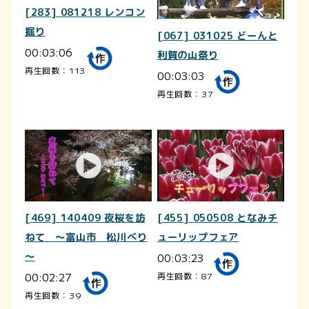
[283] 081218 レンコン
掘り
[067] 031025 どーんと
00:03:06
利賀の山祭り
再生回数：113
00:03:03
再生回数：37
[469] 140409 夜桜を訪
[455] 050508 となみチ
ねて ～富山市 松川べり
ューリップフェア
～
00:03:23
00:02:27
再生回数：87
再生回数：39