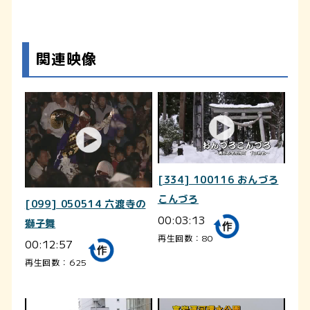
関連映像
[334] 100116 おんづろ
こんづろ
[099] 050514 六渡寺の
00:03:13
獅子舞
再生回数：80
00:12:57
再生回数：625