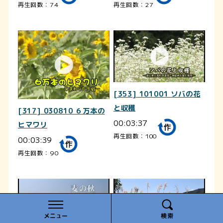
再生回数：74
再生回数：27
[353] 101001 ソバの花
と収穫
[317] 030810 ６万本の
00:03:37
ヒマワリ
再生回数：100
00:03:39
再生回数：90
メニュー
検索