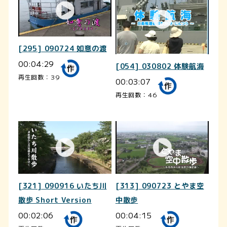
[295] 090724 如意の渡
00:04:29
[054] 030802 体験航海
再生回数：39
00:03:07
再生回数：46
[321] 090916 いたち川
[313] 090723 とやま空
散歩 Short Version
中散歩
00:02:06
00:04:15