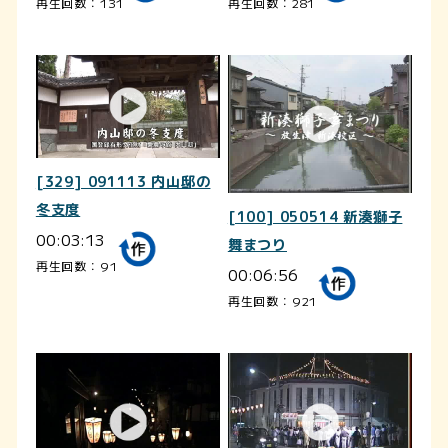
再生回数：131
再生回数：281
[329] 091113 内山邸の
冬支度
[100] 050514 新湊獅子
00:03:13
舞まつり
再生回数：91
00:06:56
再生回数：921