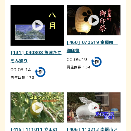
[460] 070619 金屋町
御印祭
[131] 040808 魚津たて
00:05:19
もん祭り
再生回数：54
00:03:14
再生回数：73
[415] 111011 立山の
[406] 110212 南砺市ア