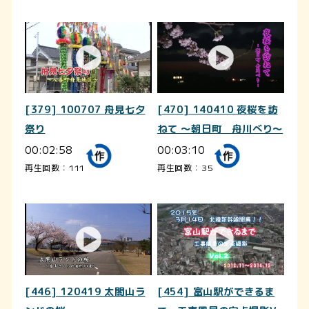
[379] 100707 舟見七夕
[470] 140410 夜桜を訪
祭り
ねて ～朝日町 舟川べり～
00:02:58
00:03:10
再生回数：111
再生回数：35
[446] 120419 太閤山ラ
[454] 富山駅ができるま