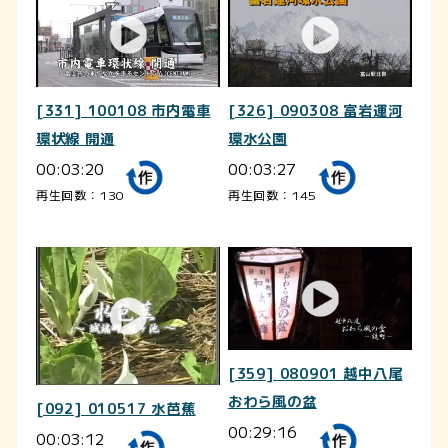
[331] 100108 市内電車
[326] 090308 富岩運河
環状線 開通
環水公園
00:03:20
00:03:27
再生回数：130
再生回数：145
[359] 080901 越中八尾
おわら風の盆
[092] 010517 水芭蕉
00:29:16
00:03:12