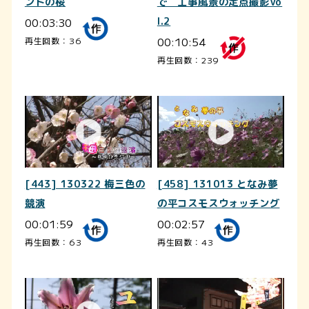
ンドの桜
で 工事風景の定点撮影Vo
00:03:30
l.2
00:10:54
再生回数：36
再生回数：239
[443] 130322 梅三色の
[458] 131013 となみ夢
競演
の平コスモスウォッチング
00:01:59
00:02:57
再生回数：63
再生回数：43