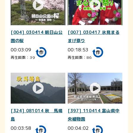
[004] 030414 朝日山公
[007] 030417 氷見まる
園の桜
まげ祭り
00:03:09
00:18:53
再生回数：39
再生回数：86
[324] 081014 秋 馬場
[397] 110414 富山県中
島
央植物園
00:03:58
00:04:02