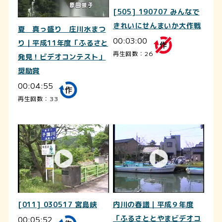
[505] 190707 みんなで
きれいにせんまいか大作戦
夏 真っ盛り 庄川水まつ
00:03:00
り｜平成11年度「ふるさと
再生回数：26
発見！ビデオコンテスト」
奨励賞
00:04:55
再生回数：33
[011] 030517 宮島峡
内川の春譜｜平成９年度
00:05:52
「ふるさととやまビデオコ