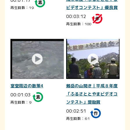
ビデオコンテスト」優良賞
再生回数：19
00:03:12
再生回数：100
室堂周辺の散策4
剱岳の山開き｜平成８年度
00:01:03
「ふるさととやまビデオコ
ンテスト」奨励賞
再生回数：9
00:02:51
再生回数：61