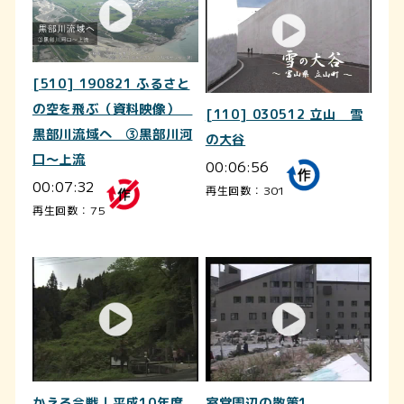
[510] 190821 ふるさと
の空を飛ぶ（資料映像）
[110] 030512 立山 雪
黒部川流域へ ③黒部川河
の大谷
口～上流
00:06:56
00:07:32
再生回数：301
再生回数：75
かえる合戦｜平成10年度
室堂周辺の散策1