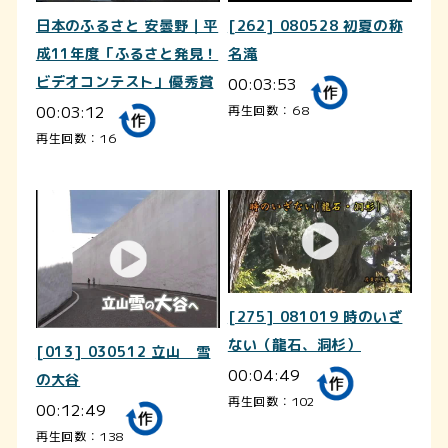
日本のふるさと 安曇野｜平
[262] 080528 初夏の称
成11年度「ふるさと発見！
名滝
ビデオコンテスト」優秀賞
00:03:53
00:03:12
再生回数：68
再生回数：16
[275] 081019 時のいざ
ない（龍石、洞杉）
[013] 030512 立山 雪
00:04:49
の大谷
再生回数：102
00:12:49
再生回数：138