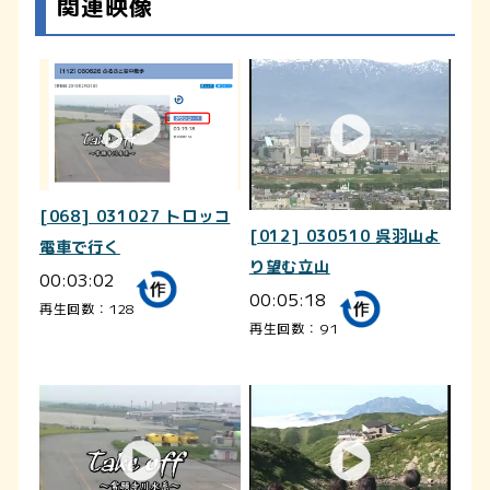
関連映像
[068] 031027 トロッコ
[012] 030510 呉羽山よ
電車で行く
り望む立山
00:03:02
00:05:18
再生回数：128
再生回数：91