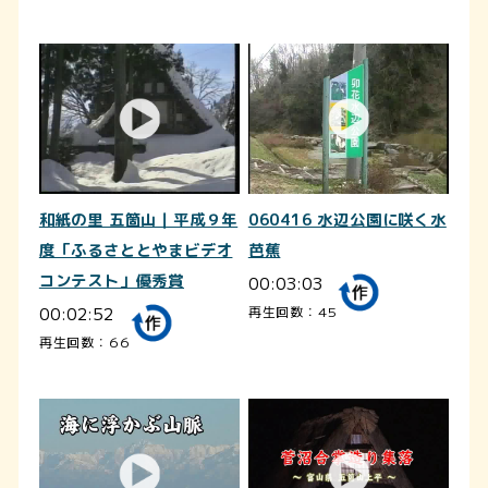
和紙の里 五箇山｜平成９年
060416 水辺公園に咲く水
度「ふるさととやまビデオ
芭蕉
コンテスト」優秀賞
00:03:03
00:02:52
再生回数：45
再生回数：66