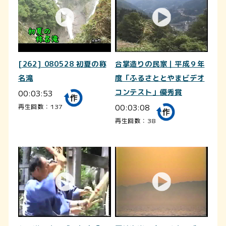
[262] 080528 初夏の称
合掌造りの民家｜平成９年
名滝
度「ふるさととやまビデオ
00:03:53
コンテスト」優秀賞
00:03:08
再生回数：137
再生回数：38