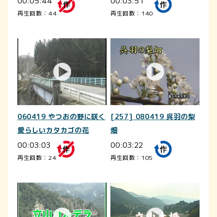
00:05:44
00:03:51
再生回数：44
再生回数：140
060419 やつおの野に咲く
[257] 080419 呉羽の梨
愛らしいカタカゴの花
畑
00:03:03
00:03:22
再生回数：24
再生回数：105