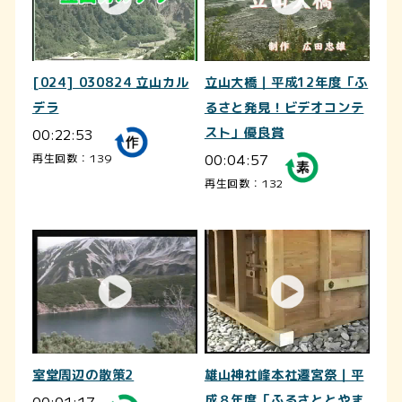
[024] 030824 立山カル
立山大橋｜平成12年度「ふ
デラ
るさと発見！ビデオコンテ
00:22:53
スト」優良賞
00:04:57
再生回数：139
再生回数：132
室堂周辺の散策2
雄山神社峰本社遷宮祭｜平
00:01:17
成８年度「ふるさととやま