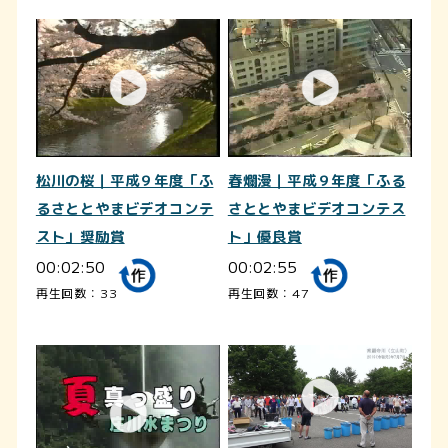
松川の桜｜平成９年度「ふ
春爛漫｜平成９年度「ふる
るさととやまビデオコンテ
さととやまビデオコンテス
スト」奨励賞
ト」優良賞
00:02:50
00:02:55
再生回数：33
再生回数：47