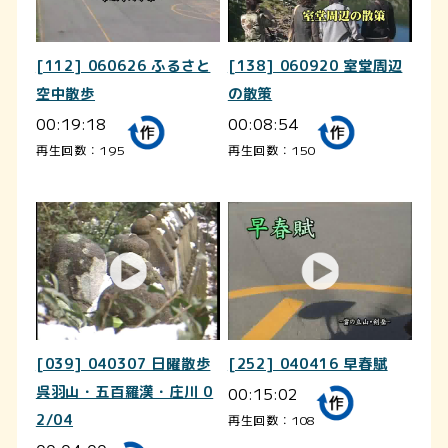
[112] 060626 ふるさと
[138] 060920 室堂周辺
空中散歩
の散策
00:19:18
00:08:54
再生回数：195
再生回数：150
[039] 040307 日曜散歩
[252] 040416 早春賦
呉羽山・五百羅漢・庄川 0
00:15:02
2/04
再生回数：108