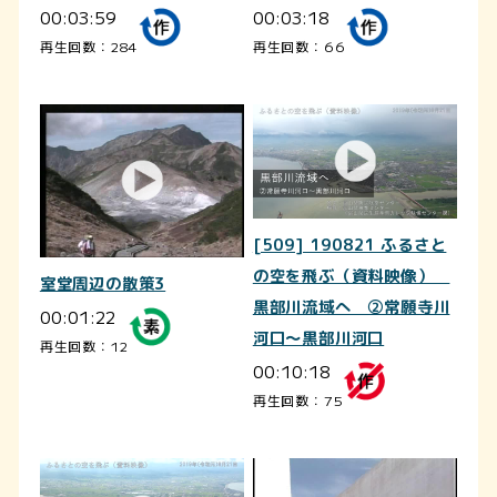
00:03:59
00:03:18
再生回数：284
再生回数：66
[509] 190821 ふるさと
の空を飛ぶ（資料映像）
室堂周辺の散策3
黒部川流域へ ②常願寺川
00:01:22
河口～黒部川河口
再生回数：12
00:10:18
再生回数：75