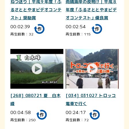
ねつ送り｜平成９年度「ふ
雨晴海岸の夜明け｜平成８
るさととやまビデオコンテ
年度「ふるさととやまビデ
スト」奨励賞
オコンテスト」優良賞
00:02:39
00:02:54
再生回数：32
再生回数：115
[268] 080721 夏 白木
[034] 031027 トロッコ
峰
電車で行く
00:04:58
00:24:17
再生回数：250
再生回数：72