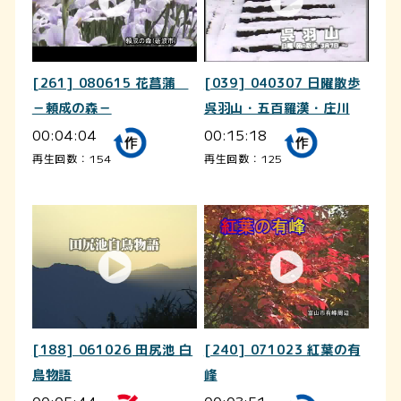
[261] 080615 花菖蒲
[039] 040307 日曜散歩
－頼成の森－
呉羽山・五百羅漢・庄川
00:04:04
00:15:18
再生回数：154
再生回数：125
[188] 061026 田尻池 白
[240] 071023 紅葉の有
鳥物語
峰