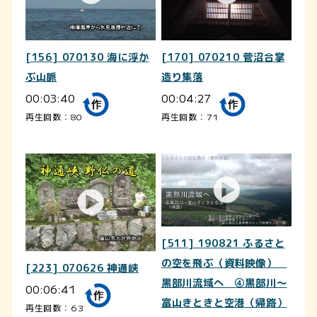
[156] 070130 海に浮か
[170] 070210 菅沼合掌
ぶ山脈
造り集落
00:03:40
00:04:27
再生回数：80
再生回数：71
[511] 190821 ふるさと
の空を飛ぶ（資料映像）
[223] 070626 神通峡
黒部川流域へ ④黒部川～
00:06:41
富山きときと空港（帰路）
再生回数：63