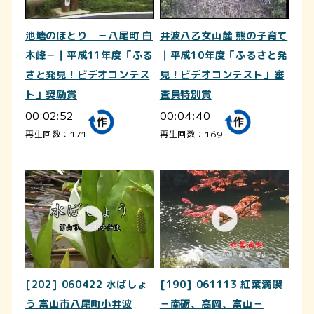
池塘のほとり －八尾町 白
井波八乙女山麓 熊の子育て
木峰－｜平成11年度「ふる
｜平成10年度「ふるさと発
さと発見！ビデオコンテス
見！ビデオコンテスト」審
ト」奨励賞
査員特別賞
00:02:52
00:04:40
再生回数：171
再生回数：169
[202] 060422 水ばしょ
[190] 061113 紅葉満喫
う 富山市八尾町小井波
－南砺、高岡、富山－