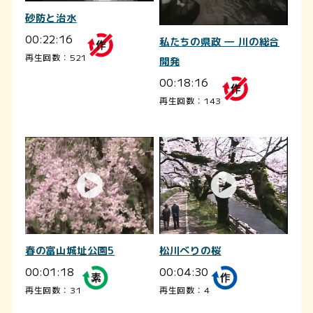
砂防と治水
00:22:16
私たちの県政 ― 川の総合
再生回数：521
開発
00:18:16
再生回数：143
春の富山城址公園5
松川べりの桜
00:01:18
00:04:30
再生回数：31
再生回数：4