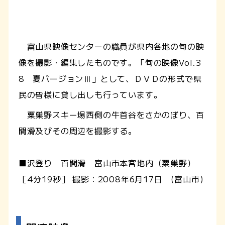
富山県映像センターの職員が県内各地の旬の映
像を撮影・編集したものです。「旬の映像Vol.3
8 夏バージョンⅢ」として、ＤＶＤの形式で県
民の皆様に貸し出しも行っています。
粟巣野スキー場西側の牛首谷をさかのぼり、百
間滑及びその周辺を撮影する。
■沢登り 百間滑 富山市本宮地内（粟巣野）
［4分19秒］ 撮影：2008年6月17日 (富山市)