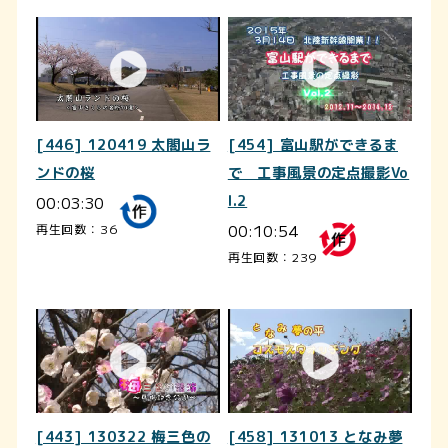
[446] 120419 太閤山ラ
[454] 富山駅ができるま
ンドの桜
で 工事風景の定点撮影Vo
00:03:30
l.2
00:10:54
再生回数：36
再生回数：239
[443] 130322 梅三色の
[458] 131013 となみ夢