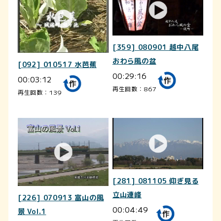
[359] 080901 越中八尾
おわら風の盆
[092] 010517 水芭蕉
00:29:16
00:03:12
再生回数：867
再生回数：139
[281] 081105 仰ぎ見る
立山連峰
[226] 070913 富山の風
00:04:49
景 Vol.1