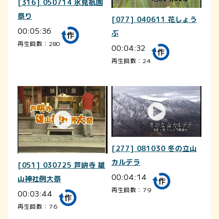
[316] 050714 氷見祇園
祭り
[077] 040611 花しょう
00:05:36
ぶ
再生回数：280
00:04:32
再生回数：24
[277] 081030 冬の立山
カルデラ
[051] 030725 芦峅寺 雄
00:04:14
山神社例大祭
再生回数：79
00:03:44
再生回数：76