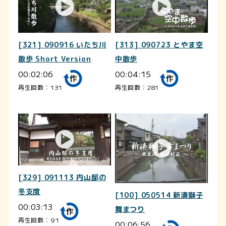
[321] 090916 いたち川
[313] 090723 とやま空
散歩 Short Version
中散歩
00:02:06
00:04:15
再生回数：131
再生回数：281
[329] 091113 内山邸の
冬支度
[100] 050514 新湊獅子
00:03:13
舞まつり
再生回数：91
00:06:56