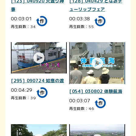
[123] 040920 火渡り神
[128] 040429 となみチ
事
ューリップフェア
00:03:01
00:03:38
再生回数：34
再生回数：55
[295] 090724 如意の渡
00:04:29
[054] 030802 体験航海
再生回数：39
00:03:07
再生回数：46