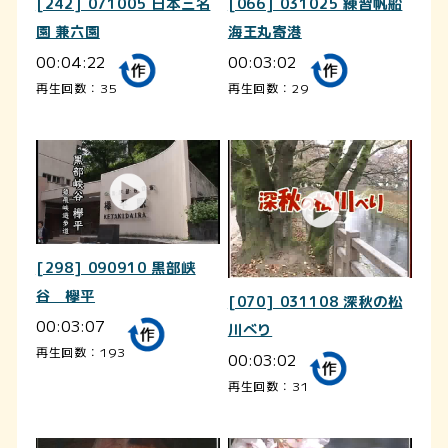
[242] 071005 日本三名
[066] 031025 練習帆船
園 兼六園
海王丸寄港
00:04:22
00:03:02
再生回数：35
再生回数：29
[298] 090910 黒部峡
谷 欅平
[070] 031108 深秋の松
00:03:07
川べり
再生回数：193
00:03:02
再生回数：31