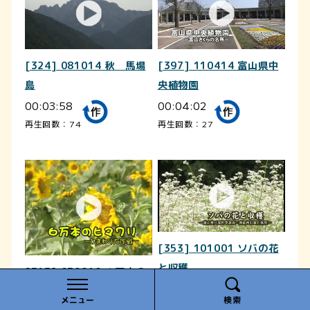
[324] 081014 秋 馬場
[397] 110414 富山県中
島
央植物園
00:03:58
00:04:02
再生回数：74
再生回数：27
[353] 101001 ソバの花
と収穫
[317] 030810 ６万本の
00:03:37
ヒマワリ
メニュー
検索
再生回数：100