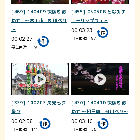
[469] 140409 夜桜を訪
[455] 050508 となみチ
ねて ～富山市 松川べり
ューリップフェア
～
00:03:23
00:02:27
再生回数：87
再生回数：39
[379] 100707 舟見七夕
[470] 140410 夜桜を訪
祭り
ねて ～朝日町 舟川べり～
00:02:58
00:03:10
再生回数：111
再生回数：35