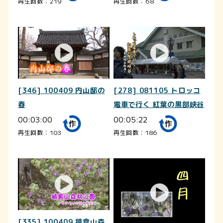
再生回数：219
再生回数：68
[346] 100409 内山邸の
[278] 081105 トロッコ
春
電車で行く 紅葉の黒部峡谷
00:03:00
00:05:22
再生回数：103
再生回数：186
[335] 100409 猿倉山森