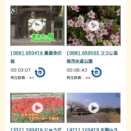
[006] 030416 善徳寺の
[008] 030503 つつじ高
桜
岡市水道公園
00:03:07
00:06:43
再生回数：41
再生回数：44
[332] 100416 にゅうぜ
[471] 120419 太閤山ラ