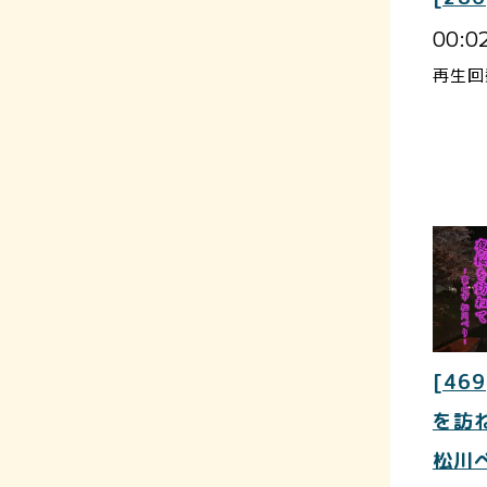
00:0
再生回
[469
を訪
松川