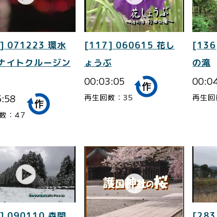
] 071223 環水
[117] 060615 花し
[136
 ナイトクルージン
ょうぶ
の滝
00:03:05
00:0
5:58
再生回数：35
再生回
数：47
] 090110 森閑
[283