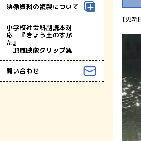
映像資料の複製について
[更新日
小学校社会科副読本対
応 『きょう土のすが
た』
地域映像クリップ集
問い合わせ