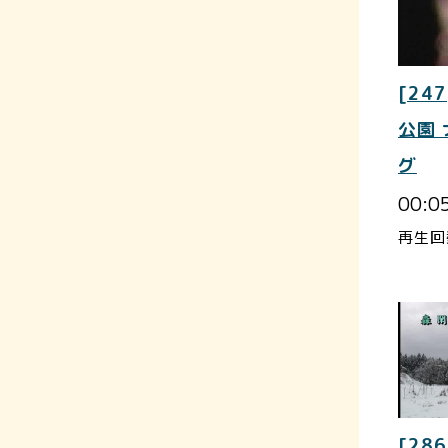
[247
公園
グ
00:0
再生回
[286