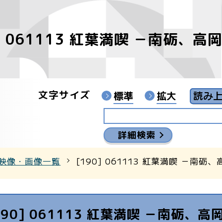
0] 061113 紅葉満喫 －南砺、
像
ンターYouTubeチャンネル
文字サイズ
標準
拡大
詳細検索
映像・画像一覧
[190] 061113 紅葉満喫 －南砺
190] 061113 紅葉満喫 －南砺、