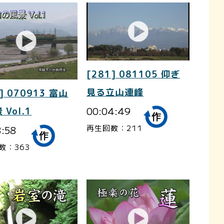
[281] 081105 仰ぎ
見る立山連峰
] 070913 富山
00:04:49
 Vol.1
再生回数：211
3:58
数：363