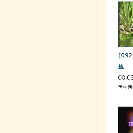
[092
蕉
00:0
再生回