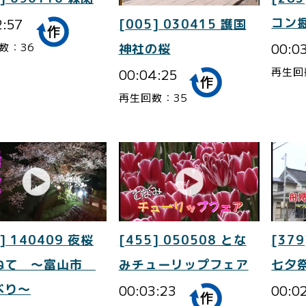
2:57
コン
[005] 030415 護国
00:0
数：36
神社の桜
再生回
00:04:25
再生回数：35
] 140409 夜桜
[455] 050508 とな
[379
ねて ～富山市
みチューリップフェア
七夕
べり～
00:03:23
00:0