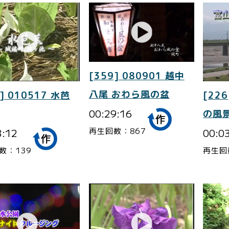
[359] 080901 越中
八尾 おわら風の盆
] 010517 水芭
[226
00:29:16
の風景
再生回数：867
3:12
00:0
数：139
再生回