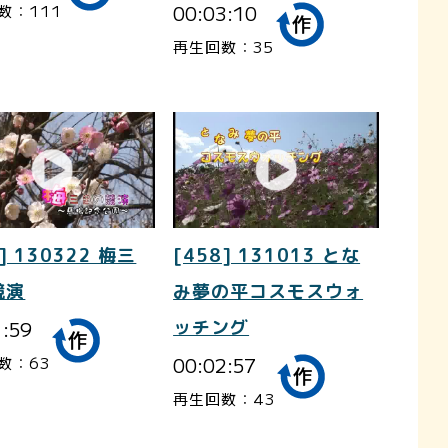
00:03:10
数：111
再生回数：35
] 130322 梅三
[458] 131013 とな
競演
み夢の平コスモスウォ
1:59
ッチング
00:02:57
数：63
再生回数：43