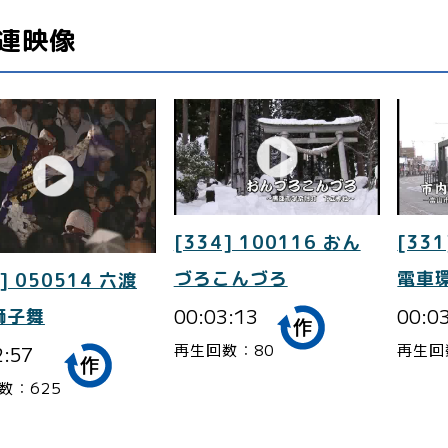
連映像
[334] 100116 おん
[331
づろこんづろ
電車
] 050514 六渡
00:03:13
00:0
獅子舞
再生回数：80
再生回
2:57
数：625