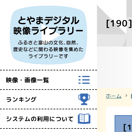
[19
すべての映
富山県映像セ
映像・画像一覧
ホーム
ランキング
システムの利用について
[