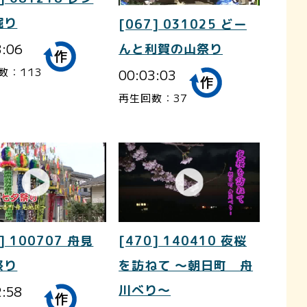
掘り
[067] 031025 どー
3:06
んと利賀の山祭り
数：113
00:03:03
再生回数：37
] 100707 舟見
[470] 140410 夜桜
祭り
を訪ねて ～朝日町 舟
2:58
川べり～