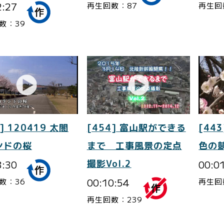
2:27
再生回数：87
再生回
数：39
] 120419 太閤
[454] 富山駅ができる
[443
ンドの桜
まで 工事風景の定点
色の
3:30
撮影Vol.2
00:0
00:10:54
数：36
再生回
再生回数：239