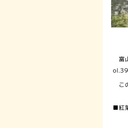
富山
ol
この
■紅