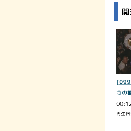
関
[099
寺の
00:1
再生回