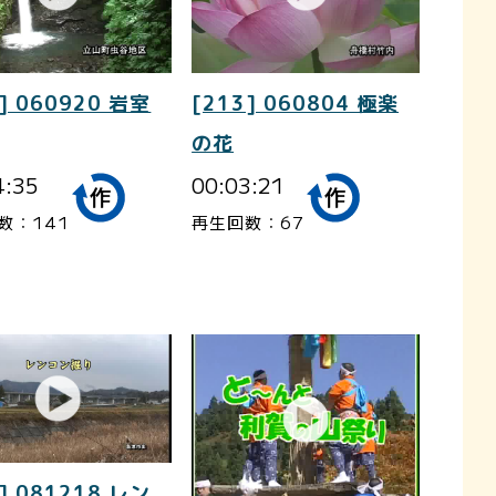
] 060920 岩室
[213] 060804 極楽
の花
4:35
00:03:21
数：141
再生回数：67
] 081218 レン