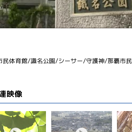
市民体育館/識名公園/シーサー/守護神/那覇市
連映像