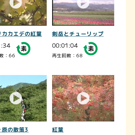
リカカエデの紅葉
剣岳とチューリップ
1:34
00:01:04
数：66
再生回数：68
ヶ原の散策3
紅葉