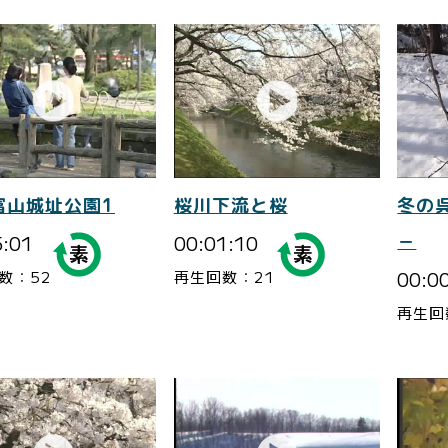
富山城址公園1
桜川下流と桜
冬の
5:01
00:01:10
－
00:0
数：52
再生回数：21
再生回