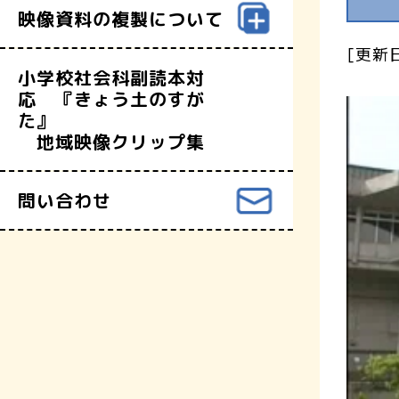
映像資料の複製について
[更新日
小学校社会科副読本対
応 『きょう土のすが
た』
地域映像クリップ集
問い合わせ