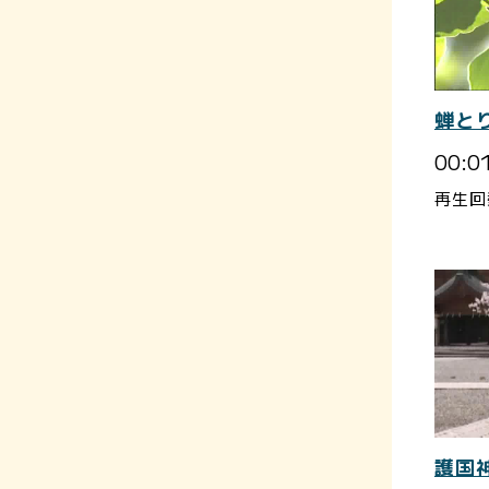
蝉と
00:0
再生回
護国