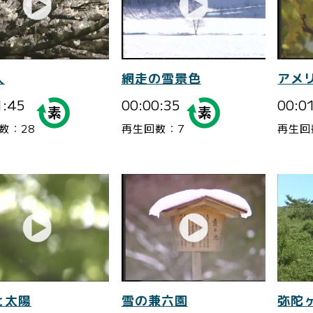
人
網走の雪景色
アメ
1:45
00:00:35
00:0
数：28
再生回数：7
再生回
と太陽
雪の兼六園
弥陀