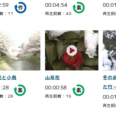
2:59
00:04:54
00:0
数：11
再生回数：40
再生回
花と小鳥
山茶花
冬の
1:28
00:00:58
た竹
00:0
数：28
再生回数：16
再生回