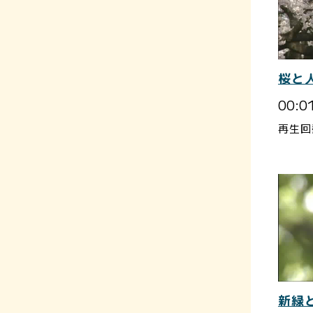
桜と
00:0
再生回
新緑