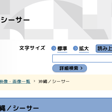
／シーサー
像
ンターYouTubeチャンネル
文字サイズ
標準
拡大
詳細検索
映像・画像一覧
沖縄／シーサー
縄／シーサー