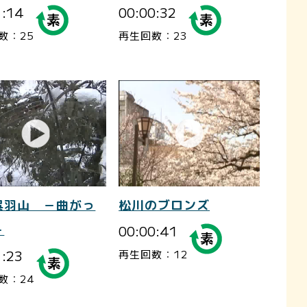
1:14
00:00:32
数：25
再生回数：23
呉羽山 －曲がっ
松川のブロンズ
－
00:00:41
1:23
再生回数：12
数：24