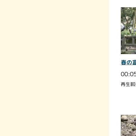
春の
00:0
再生回