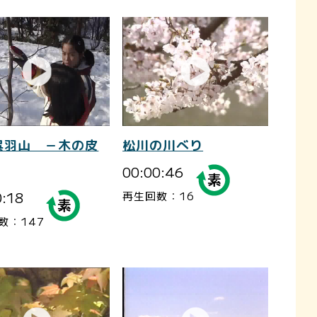
呉羽山 －木の皮
松川の川べり
00:00:46
0:18
再生回数：16
数：147