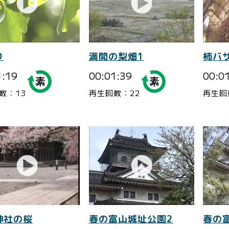
り
満開の梨畑1
柿バ
1:19
00:01:39
00:0
数：13
再生回数：22
再生回
神社の桜
春の富山城址公園2
春の