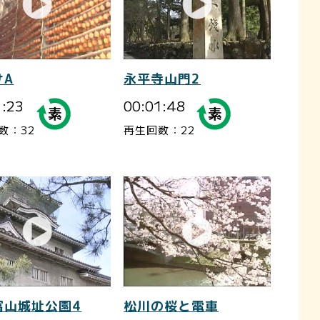
サA
永平寺山門2
1:23
00:01:48
数：32
再生回数：22
富山城址公園4
松川の桜と電車