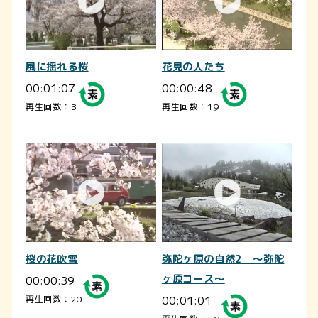
風に揺れる桜
花見の人たち
00:01:07
00:00:48
再生回数：3
再生回数：19
桜の花吹雪
弥陀ヶ原の自然2 ～弥陀
00:00:39
ヶ原コース～
00:01:01
再生回数：20