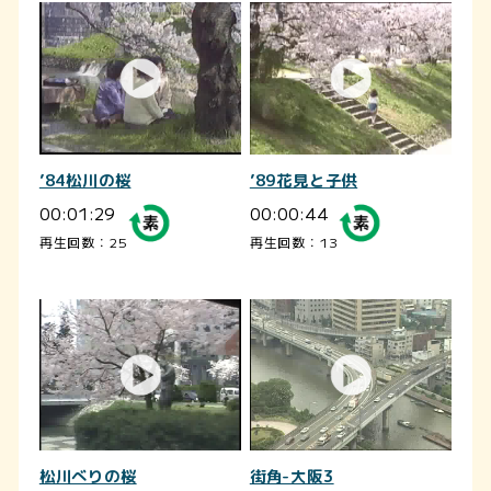
’84松川の桜
’89花見と子供
00:01:29
00:00:44
再生回数：25
再生回数：13
松川べりの桜
街角-大阪3