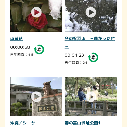
山茶花
冬の呉羽山 －曲がった竹
00:00:58
－
00:01:23
再生回数：16
再生回数：24
沖縄／シーサー
春の富山城址公園1