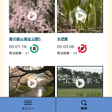
春の富山城址公園5
水芭蕉
00:01:18
00:03:06
再生回数：31
再生回数：35
松川の桜｜平成９年度「ふ
お田植祭り｜平成10年度
メニュー
検索