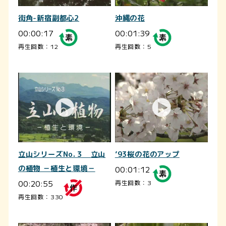
街角-新宿副都心2
沖縄の花
00:00:17
00:01:39
再生回数：12
再生回数：5
立山シリーズNo.３ 立山
’93桜の花のアップ
の植物 －植生と環境－
00:01:12
00:20:55
再生回数：3
再生回数：330