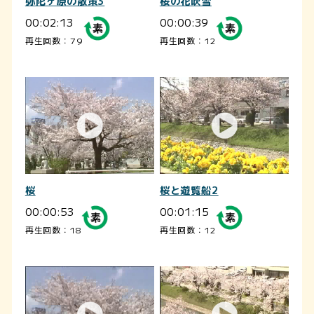
弥陀ヶ原の散策3
桜の花吹雪
00:02:13
00:00:39
再生回数：79
再生回数：12
桜
桜と遊覧船2
00:00:53
00:01:15
再生回数：18
再生回数：12