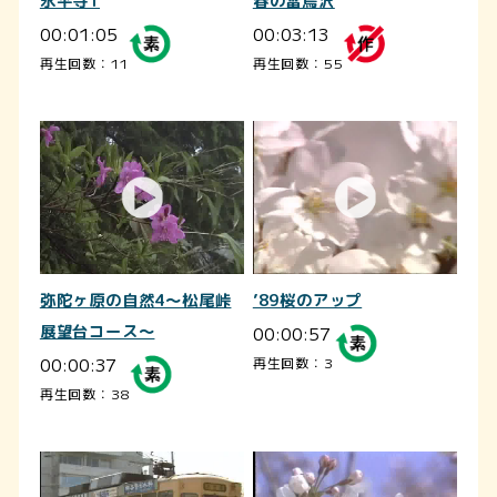
永平寺1
春の雷鳥沢
00:01:05
00:03:13
再生回数：11
再生回数：55
弥陀ヶ原の自然4～松尾峠
’89桜のアップ
展望台コース～
00:00:57
00:00:37
再生回数：3
再生回数：38