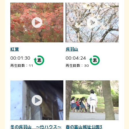
紅葉
呉羽山
00:01:30
00:04:24
再生回数：11
再生回数：30
冬の呉羽山 ～竹ハウス～
春の富山城址公園3