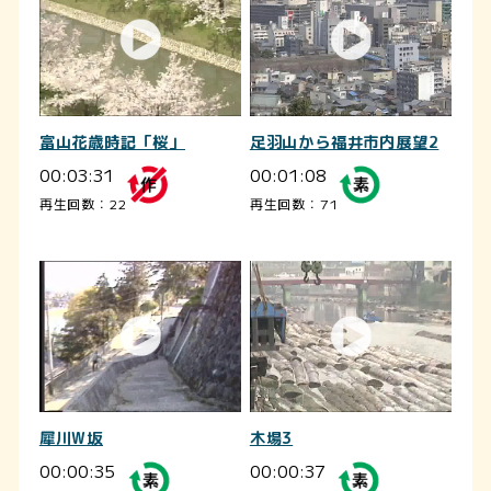
富山花歳時記「桜」
足羽山から福井市内展望2
00:03:31
00:01:08
再生回数：22
再生回数：71
犀川W坂
木場3
00:00:35
00:00:37