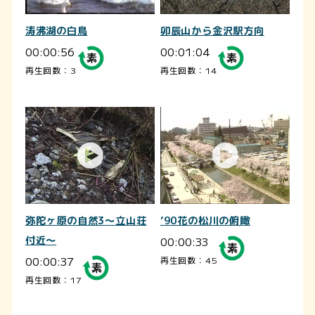
涛沸湖の白鳥
卯辰山から金沢駅方向
00:00:56
00:01:04
再生回数：3
再生回数：14
弥陀ヶ原の自然3～立山荘
’90花の松川の俯瞰
付近～
00:00:33
00:00:37
再生回数：45
再生回数：17