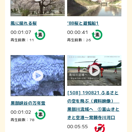
風に揺れる桜
’88桜と遊覧船1
00:01:07
00:00:41
再生回数：11
再生回数：26
[508] 190821 ふるさと
の空を飛ぶ（資料映像）
黒部峡谷の万年雪
黒部川流域へ ①富山きと
00:01:02
きと空港～常願寺川河口
再生回数：78
00:05:55